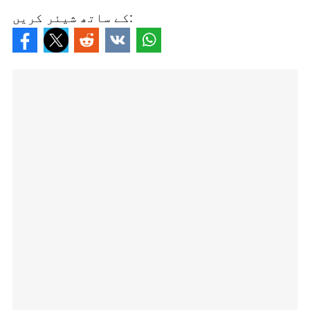
کے ساتھ شیئر کریں: