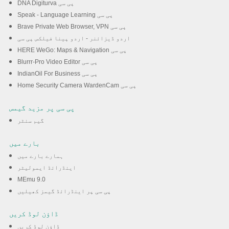
DNA Digiturva پی سی
Speak - Language Learning پی سی
Brave Private Web Browser, VPN پی سی
اردو ڈیزائنر - اردو پینا فیلکس پی سی
HERE WeGo: Maps & Navigation پی سی
Blurrr-Pro Video Editor پی سی
IndianOil For Business پی سی
Home Security Camera WardenCam پی سی
پی سی پر مزید گیمس
گیم سنٹر
بارے میں
ہمارے بارے میں
اینڈرائڈ ایمولیٹر
MEmu 9.0
پی سی پر اینڈرائڈ گیمز کھیلیں
ڈاؤن لوڈ کریں
ڈاؤن لوڈ کریں