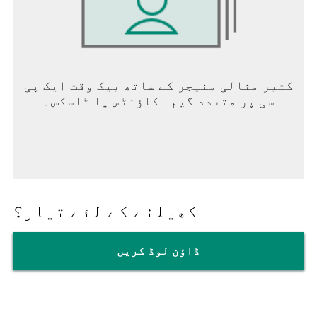
کثیر مثالی منیجر کے ساتھ بیک وقت ایک پی
سی پر متعدد گیم اکاؤنٹس یا ٹاسکس۔
کھیلنے کے لئے تیار؟
ڈاؤن لوڈ کریں