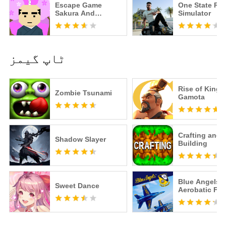
Escape Game
One State RP -
Sakura And
Simulator
Samurai
ٹاپ گیمز
Rise of Kingd
Zombie Tsunami
Gamota
Crafting and
Shadow Slayer
Building
Blue Angels:
Sweet Dance
Aerobatic Fli