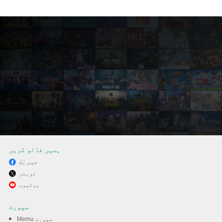
ہمیں فالو کریں
فیس بُک
ٹویٹر
MEmu کے ساتھ پی سی پر
یوٹیوب
Royal Match کھیلنے کا لطف
سپورٹ
لیں
Memu سپورٹ