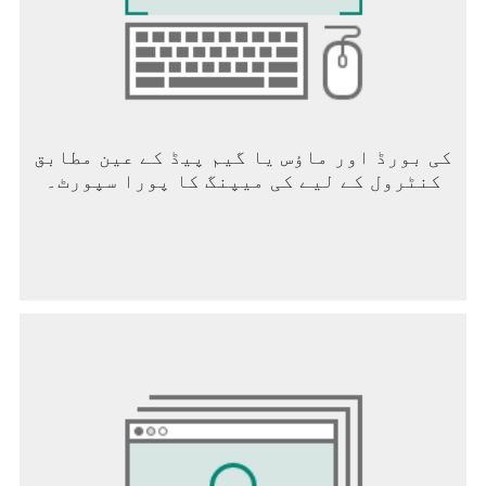
کی بورڈ اور ماؤس یا گیم پیڈ کے عین مطابق
کنٹرول کے لیے کی میپنگ کا پورا سپورٹ۔