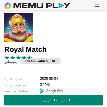
Royal Match
Dream Games, Ltd.
پہیلی
2026-08-04
تازہ کاری
37743
موجودہ ورژن
پیشکش بذریعہ
ڈاؤن لوڈ کریں