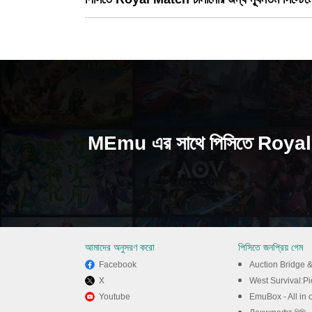
MEmu এর সাথে পিসিতে Royal
আমাদের অনুসরণ করো
পিসিতে জনপ্রিয় গেম
Facebook
Auction Bridge & 
X
West Survival:Pi
Youtube
EmuBox - All in 