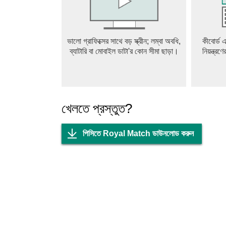
কিছু সাহায্য প্রয়োজন? Royal Match অ্যাপে আমাদের সহায
ভালো গ্রাফিক্সের সাথে বড় স্ক্রীন; লম্বা অবধি,
কীবোর্ড এ
ব্যাটারি বা মোবাইল ডাটা'র কোন সীমা ছাড়া।
নিয়ন্ত্রণ
খেলতে প্রস্তুত?
পিসিতে Royal Match ডাউনলোড করুন