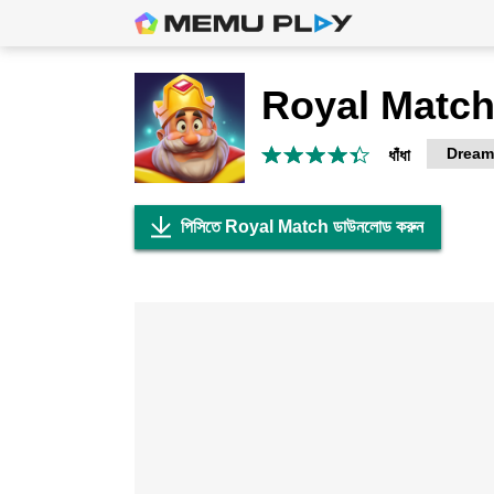
Royal Matc
Dream
ধাঁধা
পিসিতে Royal Match ডাউনলোড করুন