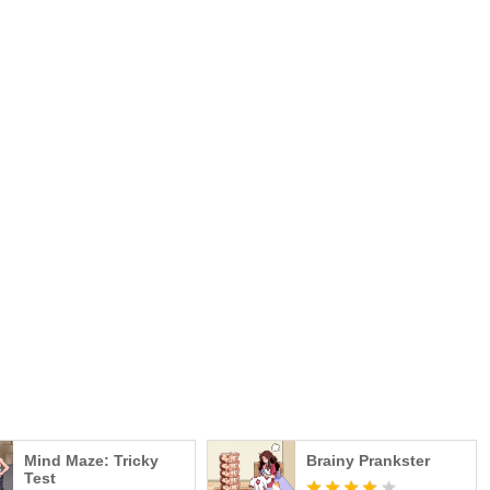
Mind Maze: Tricky
Brainy Prankster
Test