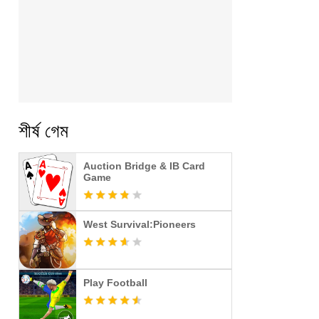
শীর্ষ গেম
Auction Bridge & IB Card
Game
West Survival:Pioneers
Play Football