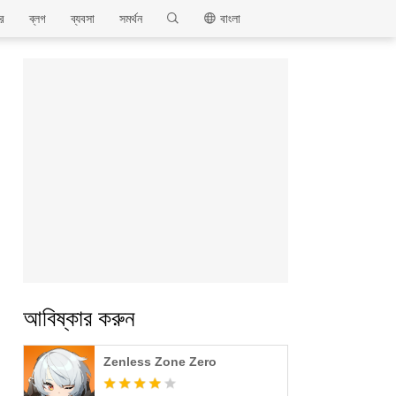
MEmu
ার
ব্লগ
ব্যবসা
সমর্থন
বাংলা
আবিষ্কার করুন
Zenless Zone Zero