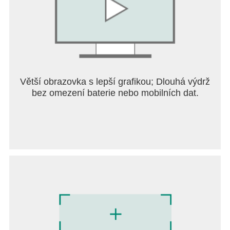
Potřebuji pomoc? Navštivte naši stránku podpory v
aplikaci Royal Match nebo nám pošlete zprávu na
contact@dreamgames.com.
Větší obrazovka s lepší grafikou; Dlouhá výdrž
bez omezení baterie nebo mobilních dat.