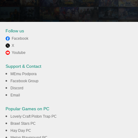
Follow us
Facebook
X
Užijte si hraní Royal Match na
Youtube
PC s MEmu
Support & Contact
MEmu Podpora
Stáhnout
Facebook Group
Discord
Email
Popular Games on PC
Lovely Craft Piston Trap PC
Brawl Stars PC
Hay Day PC
Melon Playground PC