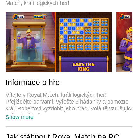
Match, králi logických her!
same device possible. And the most important, our
exclusive emulation engine can release full
potential of your PC, make everything smooth.
Informace o hře
Vítejte v Royal Match, králi logických her!
Přejíždějte barvami, vyřešte 3 hádanky a pomozte
králi Robertovi vyzdobit jeho hrad. Volá tě vzrušující
dobrodružství!
Show more
Máme pro vás tisíce náročných zápasových-3
úrovní, které můžete hrát v Royal Areně! Na této
Jak stáhnout Royal Match na PC