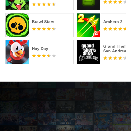
Brawl Stars
Archero 2
Grand Theft A
Hay Day
San Andreas