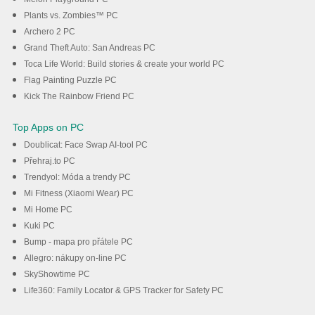
Plants vs. Zombies™ PC
Archero 2 PC
Grand Theft Auto: San Andreas PC
Toca Life World: Build stories & create your world PC
Flag Painting Puzzle PC
Kick The Rainbow Friend PC
Top Apps on PC
Doublicat: Face Swap AI-tool PC
Přehraj.to PC
Trendyol: Móda a trendy PC
Mi Fitness (Xiaomi Wear) PC
Mi Home PC
Kuki PC
Bump - mapa pro přátele PC
Allegro: nákupy on-line PC
SkyShowtime PC
Life360: Family Locator & GPS Tracker for Safety PC