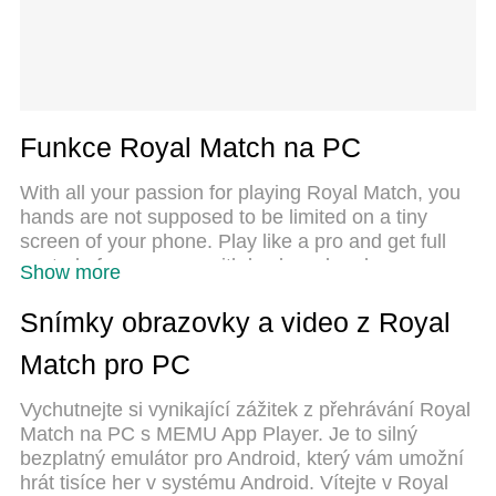
Funkce Royal Match na PC
With all your passion for playing Royal Match, you
hands are not supposed to be limited on a tiny
screen of your phone. Play like a pro and get full
control of your game with keyboard and mouse.
Show more
MEmu offers you all the things that you are
expecting. Download and play Royal Match on PC.
Snímky obrazovky a video z Royal
Play as long as you want, no more limitations of
Match pro PC
battery, mobile data and disturbing calls. The brand
new MEmu 9 is the best choice of playing Royal
Vychutnejte si vynikající zážitek z přehrávání Royal
Match on PC. Prepared with our expertise, the
Match na PC s MEMU App Player. Je to silný
exquisite preset keymapping system makes Royal
bezplatný emulátor pro Android, který vám umožní
Match a real PC game. MEmu multi-instance
hrát tisíce her v systému Android. Vítejte v Royal
manager makes playing 2 or more accounts on the