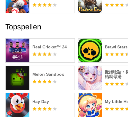
Topspellen
Real Cricket™ 24
Brawl Stars
魔姬物語：從
Melon Sandbox
始就母湯
Hay Day
My Little Hote