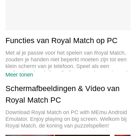
Functies van Royal Match op PC
Met al je passie voor het spelen van Royal Match,
zouden je handen niet beperkt moeten zijn tot een
klein scherm van je telefoon. Speel als een
professional en krijg volledige controle over je spel
Meer tonen
met toetsenbord en muis. MEmu biedt je alles wat
je verwacht. Download en speel Royal Match op
Schermafbeeldingen & Video van
PC. Speel zo lang als je wilt, geen beperkingen
Royal Match PC
meer van batterij, mobiele data en storende
oproepen. De gloednieuwe MEmu 9 is de beste
Download Royal Match on PC with MEmu Android
keuze om Royal Match op PC te spelen.
Emulator. Enjoy playing on big screen. Welkom bij
Voorbereid met onze expertise, maakt het
Royal Match, de koning van puzzelspellen!
uitmuntende vooraf ingestelde keymapping
systeem van Royal Match een echt PC-spel. MEmu