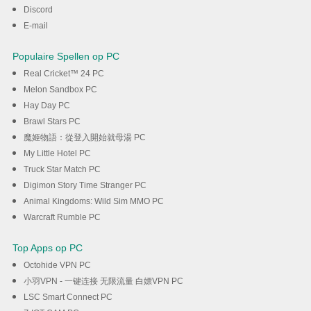
Discord
E-mail
Populaire Spellen op PC
Real Cricket™ 24 PC
Melon Sandbox PC
Hay Day PC
Brawl Stars PC
魔姬物語：從登入開始就母湯 PC
My Little Hotel PC
Truck Star Match PC
Digimon Story Time Stranger PC
Animal Kingdoms: Wild Sim MMO PC
Warcraft Rumble PC
Top Apps op PC
Octohide VPN PC
小羽VPN - 一键连接 无限流量 白嫖VPN PC
LSC Smart Connect PC