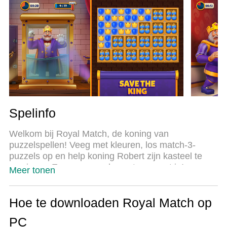
multi-instance manager maakt het spelen van 2 of
meer accounts op hetzelfde apparaat mogelijk. En
het belangrijkste, onze exclusieve emulatie-engine
kan het volledige potentieel van je PC benutten,
waardoor alles soepel verloopt.
Spelinfo
Welkom bij Royal Match, de koning van
puzzelspellen! Veeg met kleuren, los match-3-
puzzels op en help koning Robert zijn kasteel te
versieren. Een spannend avontuur roept je!
Meer tonen
We hebben duizenden uitdagende match-3 levels
die je kunt spelen in de Royal Arena! Op deze
Hoe te downloaden Royal Match op
leuke reis los je spannende puzzels op, ontvang je
PC
munten om nieuwe gebieden te ontgrendelen,