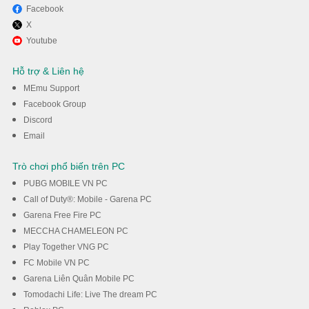
Facebook
X
Tận hưởng chơi A Dance of
Youtube
Fire and Ice trên PC với MEmu
Hỗ trợ & Liên hệ
MEmu Support
Tải về
Facebook Group
Discord
Email
Trò chơi phổ biến trên PC
PUBG MOBILE VN PC
Call of Duty®: Mobile - Garena PC
Garena Free Fire PC
MECCHA CHAMELEON PC
Play Together VNG PC
FC Mobile VN PC
Garena Liên Quân Mobile PC
Tomodachi Life: Live The dream PC