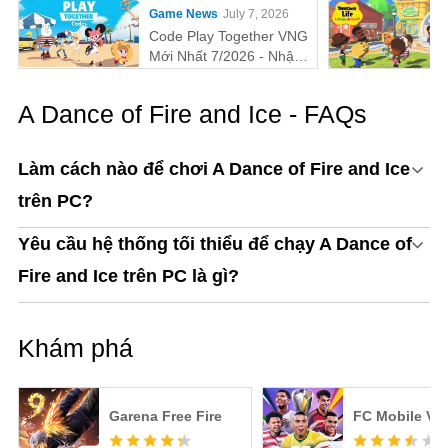
Game News
July 7, 2026
Để Chơi MECCHA
CHAMELEON Trên PC!
Code Play Together VNG
Mới Nhất 7/2026 - Nhận
Quà Miễn Phí
A Dance of Fire and Ice - FAQs
Làm cách nào để chơi A Dance of Fire and Ice
trên PC?
Yêu cầu hệ thống tối thiểu để chạy A Dance of
Fire and Ice trên PC là gì?
Khám phá
Garena Free Fire
FC Mobile VN