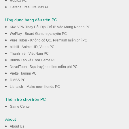
Roblox PC
Garena Free Fire Max PC
Ứng dụng hàng đầu trên PC
Kiwi VPN Thay Đổi Địa Chỉ IP Vào Mạng Nhanh PC
WePlay - Board Game trực tuyến PC
Pure Tuber - Không có QC, Premium miễn phí PC
bilibili - Anime HD, Video PC
Thanh niên Việt Nam PC
Builda Tạo và Chơi Game PC
NovelToon - Đọc truyện online miễn phí PC
Viettel Tammi PC
DMSS PC
Litmatch—Make new friends PC
Thêm trò chơi trên PC
Game Center
About
About Us