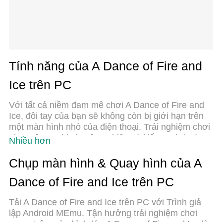
Tính năng của A Dance of Fire and
Ice trên PC
Với tất cả niềm đam mê chơi A Dance of Fire and
Ice, đôi tay của bạn sẽ không còn bị giới hạn trên
một màn hình nhỏ của điện thoại. Trải nghiệm chơi
như một người chuyên nghiệp và kiểm soát hoàn
Nhiều hơn
toàn trò chơi của bạn bằng bàn phím và chuột.
MEmu cung cấp cho bạn tất cả những điều mà bạn
Chụp màn hình & Quay hình của A
đang mong đợi. Tải xuống và chơi A Dance of Fire
Dance of Fire and Ice trên PC
and Ice trên PC. Miễn là bạn muốn chơi, bởi nó
không còn giới hạn về pin, dữ liệu di động và các
Tải A Dance of Fire and Ice trên PC với Trình giả
cuộc gọi làm phiền. MEmu 9 hoàn toàn là sự lựa
lập Android MEmu. Tận hưởng trải nghiệm chơi
chọn tốt nhất để chơi A Dance of Fire and Ice trên