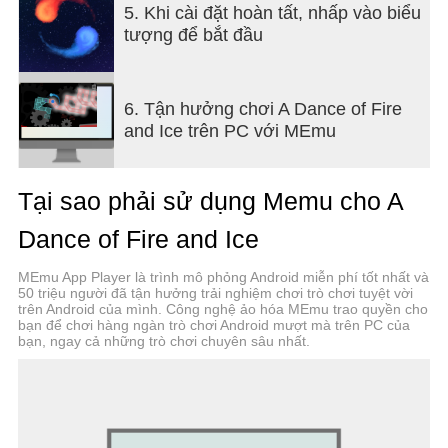
5. Khi cài đặt hoàn tất, nhấp vào biểu
- Tùy chọn hiệu chuẩn: Hiệu chuẩn tự động và hiệu
tượng để bắt đầu
chuẩn thủ công. Đây là một trò chơi nhịp điệu chính
xác, vì vậy hãy sử dụng tai nhiều hơn mắt khi chơi.
6. Tận hưởng chơi A Dance of Fire
CẢNH BÁO: Đây là một trò chơi nhịp điệu khó.
and Ice trên PC với MEmu
Không phải theo nghĩa spam ghi chú - phần lớn
bạn chỉ cần giữ nhịp điệu nhất quán - nhưng giữ
nhịp điệu không phải là điều dễ dàng. Vì vậy, đừng
Tại sao phải sử dụng Memu cho A
lo lắng nếu bạn thấy khó!
Dance of Fire and Ice
MEmu App Player là trình mô phỏng Android miễn phí tốt nhất và
50 triệu người đã tận hưởng trải nghiệm chơi trò chơi tuyệt vời
trên Android của mình. Công nghệ ảo hóa MEmu trao quyền cho
bạn để chơi hàng ngàn trò chơi Android mượt mà trên PC của
bạn, ngay cả những trò chơi chuyên sâu nhất.