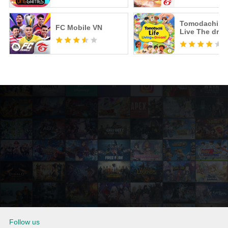
Tomodachi Li
FC Mobile VN
Live The dre
Follow us