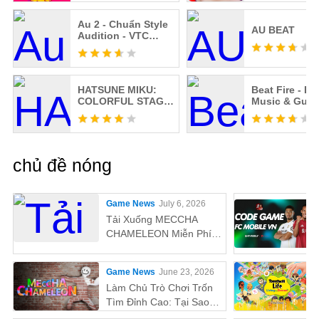
Au 2 - Chuẩn Style
AU BEAT
Audition - VTC
Game
HATSUNE MIKU:
Beat Fire - E
COLORFUL STAGE!
Music & Gun
(JP)
Sounds
chủ đề nóng
Game News
July 6, 2026
Tải Xuống MECCHA
CHAMELEON Miễn Phí
Trên PC
Game News
June 23, 2026
Làm Chủ Trò Chơi Trốn
Tìm Đỉnh Cao: Tại Sao
MEmu Là Cách Tốt Nhất