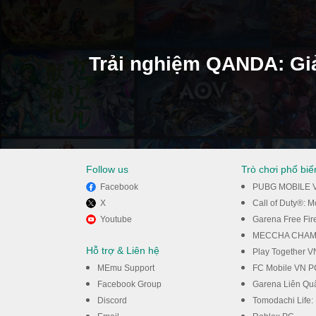
Trải nghiệm QANDA: Giải
Follow us
Trò chơi phổ biế
Facebook
PUBG MOBILE 
X
Call of Duty®: 
Youtube
Garena Free Fir
của bạn bằng MEmu
MECCHA CHAM
Hỗ trợ & Liên hệ
Play Together 
MEmu Support
FC Mobile VN P
Facebook Group
Garena Liên Qu
Discord
Tomodachi Life: 