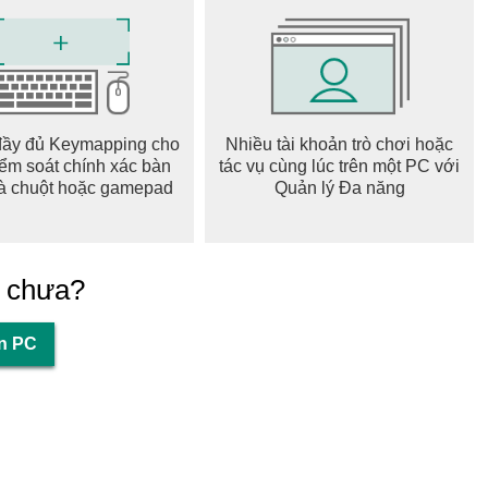
ãy khám phá những câu hỏi tương tự do những học sinh khác
ng của QANDA cho phép bạn học hỏi và nghiên cứu từ kinh
 thêm các cơ hội học tập về các chủ đề liên quan và giúp
đầy đủ Keymapping cho
Nhiều tài khoản trò chơi hoặc
iểm soát chính xác bàn
tác vụ cùng lúc trên một PC với
à chuột hoặc gamepad
Quản lý Đa năng
 hạn ở môn toán - bao gồm đại số, giải tích, hình học—mà còn
hư vật lý, văn học, v.v. Cho dù bạn đang giải phương trình,
g chưa?
 trợ lý học tập AI toàn diện của bạn cho mọi nhu cầu học tập.
ên PC
ng vậy. Bạn có thể chụp ảnh và đặt câu hỏi cho trợ lý AI của
g tôi cũng sẵn sàng 24/7 trên toàn cầu, đảm bảo bạn có thể
 Với quyền truy cập 24 giờ để xem lời giải, gia sư top đầu và