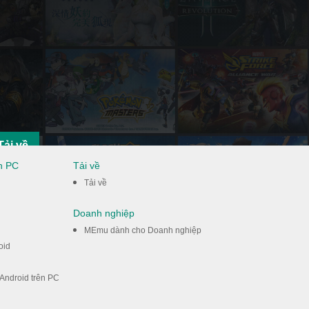
Tải về
ên PC
Tải về
Tải về
Doanh nghiệp
MEmu dành cho Doanh nghiệp
oid
 Android trên PC