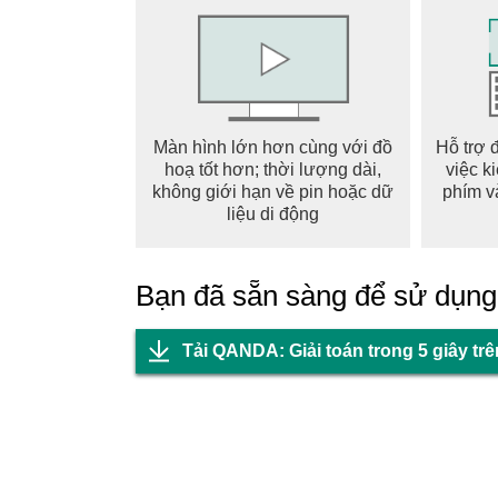
• Hỏi Gia sư tương tự
Từ môn toán đến tất cả các môn học khác, h
đặt ra để hiểu sâu hơn. Cơ sở dữ liệu mở rộ
nghiệm chung của những người khác, cung cấp
Màn hình lớn hơn cùng với đồ
Hỗ trợ 
nâng cao việc học của bạn.
hoạ tốt hơn; thời lượng dài,
việc k
không giới hạn về pin hoặc dữ
phím v
• Phạm vi môn học toàn diện
liệu di động
Trợ lý AI giải bài tập, QANDA, không chỉ giới
mở rộng sang nhiều môn học khác, chẳng hạn n
Bạn đã sẵn sàng để sử dụn
phân tích thơ hay nghiên cứu vật lý, QANDA là
【 Tại sao nên chọn QANDA để học? 】
Tải QANDA: Giải toán trong 5 giây tr
• Câu hỏi có sẵn 24/7
Việc học không bao giờ dừng lại, và QANDA cũ
chúng tôi bất cứ lúc nào. Các gia sư của chún
nhận được sự trợ giúp bất cứ khi nào bạn cần.