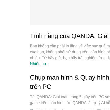
Tính năng của QANDA: Giải t
Bạn không cần phải lo lắng về việc sạc quá m
của bạn, không phải sử dụng trên màn hình n
nhiều. Từ bây giờ, bạn hãy trải nghiệm ứng 
cung cấp cho bạn tất cả các tính năng đáng n
Nhiều hơn
điều khiển trực quan, không còn giới hạn về 
toàn mới là sự lựa chọn tốt nhất để sử dụng 
Chụp màn hình & Quay hình 
mã hóa với sự hợp nhất của chúng tôi, trình qu
trên PC
Và điều quan trọng nhất là, công cụ mô phỏng
năng trên PC của bạn, giúp mọi thứ vận hành tr
Tải QANDA: Giải toán trong 5 giây trên PC vớ
game trên màn hình lớn QANDA là trợ lý AI hỗ