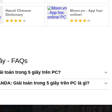
 khó hơn. Con đường đến với thành công trong học tập chỉ
Hanzii Chinese
Moon.vn - App học
Dictionary
online!
iây - FAQs
 toán trong 5 giây trên PC?
NDA: Giải toán trong 5 giây trên PC là gì?