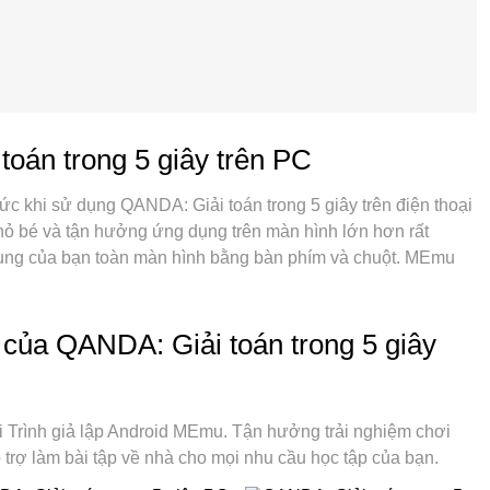
oán trong 5 giây trên PC
ức khi sử dụng QANDA: Giải toán trong 5 giây trên điện thoại
hỏ bé và tận hưởng ứng dụng trên màn hình lớn hơn rất
dụng của bạn toàn màn hình bằng bàn phím và chuột. MEmu
gạc nhiên mà bạn mong đợi: cài đặt nhanh, cài đặt dễ dàng,
pin, dữ liệu di động và các cuộc gọi làm phiền. MEmu 9 hoàn
QANDA: Giải toán trong 5 giây trên máy tính của bạn. Được
của QANDA: Giải toán trong 5 giây
ản lý multi-instance giúp mở 2 tài khoản trở lên cùng một lúc.
 độc quyền của chúng tôi có thể tận dụng hết toàn bộ tiềm
ơn tru và thú vị.
i Trình giả lập Android MEmu. Tận hưởng trải nghiệm chơi
 trợ làm bài tập về nhà cho mọi nhu cầu học tập của bạn.