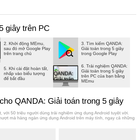
5 giây trên PC
Trợ lý AI tiên tiến của QANDA cung cấp ngay lời giải theo
đến giải tích nâng cao. Nhận câu trả lời mà bạn cần một
 hiệu quả hơn.
2. Khởi động MEmu,
3. Tìm kiếm QANDA:
sau đó mở Google Play
Giải toán trong 5 giây
trên trang chủ
trong Google Play
hận được câu trả lời mà còn thực sự hiểu khi học toán,
6. Trải nghiệm QANDA:
5. Khi cài đặt hoàn tất,
Giải toán trong 5 giây
 giải được chia thành các bước rõ ràng, chi tiết, giúp bạn nắm
nhấp vào biểu tượng
trên PC của bạn bằng
để bắt đầu
"Điểm lưu ý", bạn nhận được các giải thích bổ sung giúp củng
MEmu
 lỗi thường gặp.
cho QANDA: Giải toán trong 5 giây
 trình học, chỉ cần chụp ảnh và trò chuyện với các gia sư của
t, với 50 triệu người dùng trải nghiệm ứng dụng Android tuyệt vời.
hân. Cho dù bạn cần trợ giúp về một vấn đề cụ thể hay làm rõ
ợt mà hàng ngàn ứng dụng Android trên máy tính, ngay cả những
ng cấp lời giải thích và câu trả lời chuyên sâu, tùy chỉnh theo
 trợ môn toán và tất cả các môn học khác, cung cấp cho bạn
n.