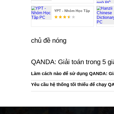
đầu học một cách thông minh hơn và không hề
còn cách một bước chân!
YPT - Nhóm Học Tập
【 Liên hệ 】
• Email
chủ đề nóng
support.vietnam@mathpresso.com
• Official Website
www.qanda.ai/vi
QANDA: Giải toán trong 5 g
• Privacy Policy
Làm cách nào để sử dụng QANDA: Giải
www.qanda.ai/terms/info_term/vi_VN
Yêu cầu hệ thống tối thiểu để chạy QA
• Terms and Conditions
www.qanda.ai/terms/use_term/vi_VN