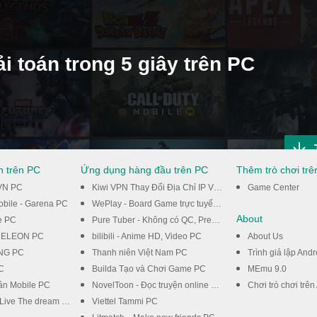
 toán trong 5 giây trên PC
n trên PC
Ứng dụng hàng đầu trên PC
Thêm trò chơi tr
VN PC
Kiwi VPN Thay Đổi Địa Chỉ IP Vào Mạng Nhanh PC
Game Center
Mobile - Garena PC
WePlay - Board Game trực tuyến PC
About
e PC
Pure Tuber - Không có QC, Premium miễn phí PC
ELEON PC
bilibili - Anime HD, Video PC
About Us
VNG PC
Thanh niên Việt Nam PC
Trình giả lập Andr
C
Builda Tạo và Chơi Game PC
MEmu 9.0
ân Mobile PC
NovelToon - Đọc truyện online miễn phí PC
Chơi trò chơi trên
Live The dream PC
Viettel Tammi PC