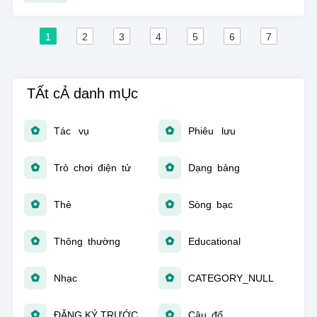
1
2
3
4
5
6
7
TẤt cẢ danh mỤc
Tác vụ
Phiêu lưu
Trò chơi điện tử
Dạng bảng
Thẻ
Sòng bạc
Thông thường
Educational
Nhạc
CATEGORY_NULL
ĐĂNG KÝ TRƯỚC
Câu đố