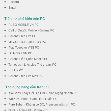
Discord
Email
Trò chơi phổ biến trên PC
PUBG MOBILE VN PC
Call of Duty®: Mobile - Garena PC
Garena Free Fire PC
MECCHA CHAMELEON PC
Play Together VNG PC
FC Mobile VN PC
Garena Liên Quân Mobile PC
Tomodachi Life: Live The dream PC
Roblox PC
Garena Free Fire Max PC
Ứng dụng hàng đầu trên PC
Kiwi VPN Thay Đổi Địa Chỉ IP Vào Mạng Nhanh PC
WePlay - Board Game trực tuyến PC
Pure Tuber - Không có QC, Premium miễn phí PC
bilibili - Anime HD, Video PC