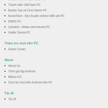
Thanh niên Việt Nam PC
Builda Tạo và Chơi Game PC
NovelToon - Đọc truyện online miễn phí PC
DMSS PC
Litmatch—Make new friends PC
Viettel Tammi PC
Thêm trò chơi trên PC
Game Center
About
About Us
Trình giả lập Android
MEmu 9.0
Chơi trò chơi trên Android trên PC
Tải về
Tải về