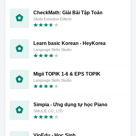
CheckMath: Giải Bài Tập Toán
Study Evolution Edtech
Learn basic Korean - HeyKorea
Language Skills Studio
Migii TOPIK 1-6 & EPS TOPIK
Language Skills Studio
Simpia - Ứng dụng tự học Piano
SMULIE CO., LTD
VioEdu - Học Sinh