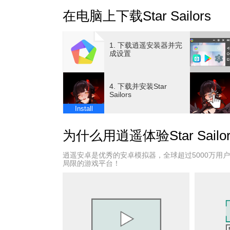
为重建人类王国，必须寻回魔法传家宝。
在电脑上下载Star Sailors
此刻，跟随传说罗盘指引，冒险正式启程！
■ 画师Cox执笔，邂逅童话奇幻世界里风格迥
1. 下载逍遥安装器并完
采用饱含手绘质感的高精度卡通渲染，构筑充
成设置
或可爱、或华丽、或古灵精怪 —— 外貌、性
集类RPG独有的乐趣。
4. 下载并安装Star
饱含二次元动画质感的美术画风，搭配华丽技
Sailors
还能与个性同伴深度对话，沉浸式解锁他们背
Install
■ 运筹策略，集结全队力量，一击终结战局！
为什么用逍遥体验Star Sailor
依靠同伴技能连携、属性克制，瞬间扭转战局
用破防粉碎敌人的防御，一次引爆积攒的增益
逍遥安卓是优秀的安卓模拟器，全球超过5000万用
在经典回合JRPG的成熟体验之上，叠加职业
局限的游戏平台！
■ 轻松无负担游戏，养成升级畅快无阻
通过扫荡系统减轻重复养成的疲劳，利用等级
拥有放置养成类游戏轻松上手的体验，同时具备
*官方网站: https://starsailors.com2us.com?r=p