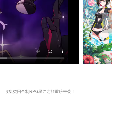
— 收集类回合制RPG星绊之旅重磅来袭！