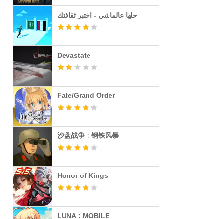
حلها عالماشي - اختبر ثقافتك
Devastate
Fate/Grand Order
沙盘战争：钢铁风暴
Honor of Kings
LUNA : MOBILE