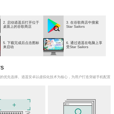
异的同伴
2. 启动逍遥后打开位于
3. 在谷歌商店中搜索
满童话氛围的奇幻大陆。
桌面上的谷歌商店
Star Sailors
格、身世各不相同的角色等你收集，书写专属冒险篇章，体验收
5. 下载完成后点击图标
6. 通过逍遥在电脑上享
能与抽卡动画，带来极致沉浸观感。
来启动
受Star Sailors
后的专属故事。
s
走向。
效果，通过爆发机会QTE掌握胜机！
户的优先选择。逍遥安卓以虚拟化技术为核心，为用户打造突破手机配置
、召唤兽、环境效果多重搭配，拓展策略深度。
同步将收集的同伴直接投入战斗！
正统JRPG般深厚的养成体系，让人沉浸其中。
13