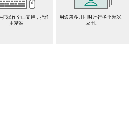
xS
ge/Star_Sailors/home
手把操作全面支持，操作
用逍遥多开同时运行多个游戏、
ors.official
更精准
应用。
繁体中文、泰语、越南语、印尼语。
产生额外费用。
M 4GB以上 / 存储空间10GB以上
问权限。