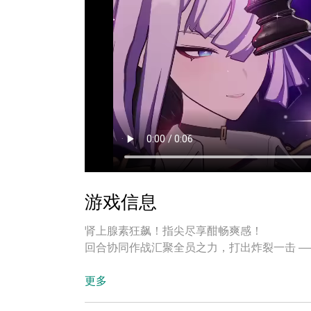
游戏信息
肾上腺素狂飙！指尖尽享酣畅爽感！
回合协同作战汇聚全员之力，打出炸裂一击 —
“眼前的世界早已不复往昔”
更多
突如其来的魔法爆炸撕裂天地，