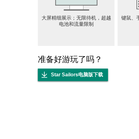
*Discord: https://discord.com/invite/vVQcyp76
* Naver Lounge: https://game.naver.com/loun
大屏精细展示；无限待机，超越
键鼠、
* Instagram: https://www.instagram.com/starsail
电池和流量限制
* X: https://x.com/StarSailors_EN
本游戏支持：韩语、英语、日语、简体中文、
※ 星绊之旅部分道具需购买，根据种类可能
准备好游玩了吗？
※ 最低配置：iPhone 8 + (iOS 13.0) / RA
Star Sailors电脑版下载
▶权限说明
使用应用时，为提供以下服务，将申请相关访
[必要权限]
- 无
[可选权限]
- 通知：用于接收游戏相关推送消息。