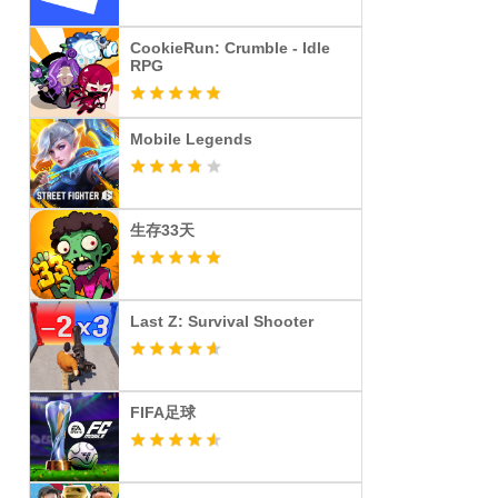
CookieRun: Crumble - Idle
RPG
Mobile Legends
生存33天
Last Z: Survival Shooter
FIFA足球