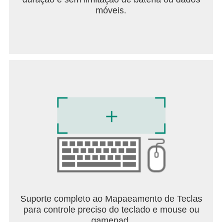
◆ Discord: https://discord.gg/PazRBH8kCC
móveis.
◆ Facebook:
https://www.facebook.com/TheAntsGame
◆ Support E-mail: theants@staruniongame.com
◆ TikTok: @theants_global
◆ Official website: https://theants.allstarunion.com/
Atenção!
The Ants: Underground Kingdom é um jogo de
estratégia gratuito, mas há alguns itens no jogo
que você pode obter e usar pagando. Sujeito aos
termos de uso e à política de privacidade do
usuário, você deve ter pelo menos 3 anos para
experimentar The Ants: Underground Kingdom.
Ao mesmo tempo, uma rede conectável é
necessária.
Suporte completo ao Mapaeamento de Teclas
para controle preciso do teclado e mouse ou
gamepad.