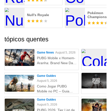
Pokémon
Null's Royale
Champions
tópicos quentes
Game News
August 5, 2026
PUBG Mobile x Homem-
Aranha: Brand New Day
(Um Novo Dia) – Tudo
que você precisa saber!
Game Guides
August 5, 2026
Como Jogar PUBG
Mobile no PC – Guia
Passo a Passo com
Game Guides
Emulador (Atualizado
August 5, 2026
2026)
PUBG 2026: Tier List de