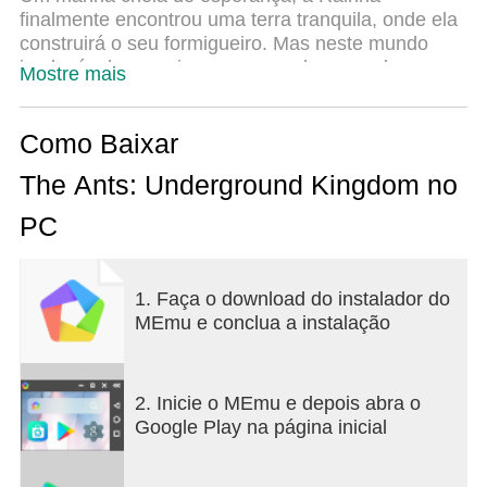
finalmente encontrou uma terra tranquila, onde ela
construirá o seu formigueiro. Mas neste mundo
implacável, os perigos se escondem a cada
Mostre mais
esquina. Como Governante, você guiará a colônia
de formigas para superar o ambiente hostil, criará
diferentes estratégias de sobrevivência e
Como Baixar
reconstruirá o próspero reino das formigas.
The Ants: Underground Kingdom no
[Tudo para Sobrevivência]
PC
A crise se aproxima, e a colônia de formigas
enfrenta uma crise de sobrevivência. Temos que
garantir que temos recursos suficientes para nos
1. Faça o download do instalador do
mantermos neste mundo cheio de perigos. Como
MEmu e conclua a instalação
Governante, a sua principal tarefa é construir o
formigueiro, proteger a Rainha e lutar contra as
crises.
2. Inicie o MEmu e depois abra o
[Reconstruindo nosso Formigueiro]
Google Play na página inicial
Sobreviver é apenas o primeiro passo. É
necessário expandir o seu formigueiro. Os Túneis