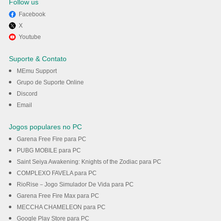
Follow us
Facebook
X
Divirta-se jogando
Youtube
The Ants: Underground Kingdo
Suporte & Contato
no PC com MEmu
MEmu Support
Grupo de Suporte Online
Discord
Baixar
Email
Jogos populares no PC
Garena Free Fire para PC
PUBG MOBILE para PC
Saint Seiya Awakening: Knights of the Zodiac para PC
COMPLEXO FAVELA para PC
RioRise－Jogo Simulador De Vida para PC
Garena Free Fire Max para PC
MECCHA CHAMELEON para PC
Google Play Store para PC