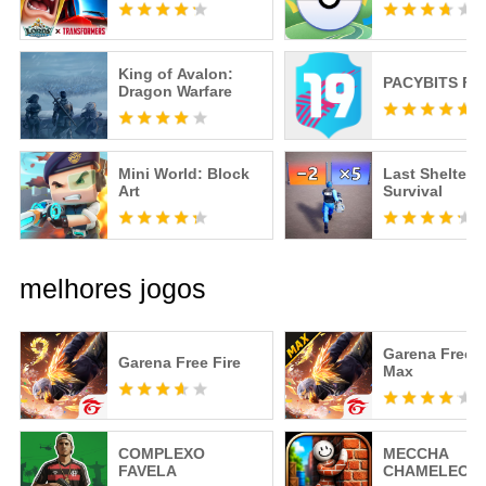
King of Avalon:
PACYBITS FU
Dragon Warfare
Mini World: Block
Last Shelter:
Art
Survival
melhores jogos
Garena Free F
Garena Free Fire
Max
COMPLEXO
MECCHA
FAVELA
CHAMELEON