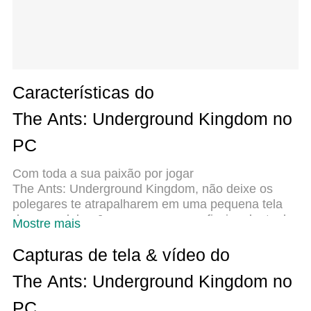
Características do
The Ants: Underground Kingdom no
PC
Com toda a sua paixão por jogar
The Ants: Underground Kingdom, não deixe os
polegares te atrapalharem em uma pequena tela
do seu celular. Jogue como um profissional e tenha
Mostre mais
controle total do seu jogo com teclado e mouse. O
MEmu oferece todas as coisas que você está
Capturas de tela & vídeo do
esperando. Baixe e jogue
The Ants: Underground Kingdom no
The Ants: Underground Kingdom no PC. Jogue o
tempo que quiser, sem mais limitações de bateria,
PC