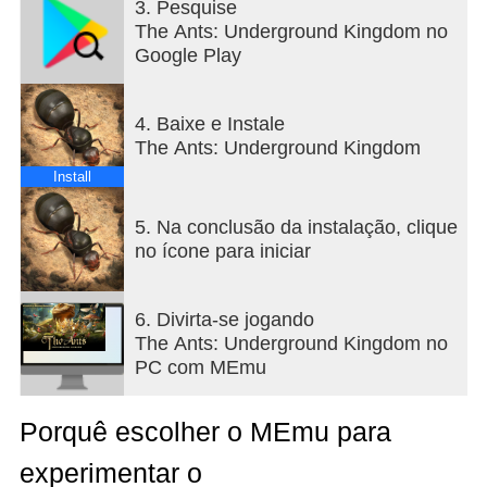
3. Pesquise
de Formiga são a ligação mais importante entre os
The Ants: Underground Kingdom no
vários ninhos.
Google Play
O planejamento de localização é uma estratégia
importante para o desenvolvimento do formigueiro.
Chegou a hora de mostrar a sua sabedoria!
4. Baixe e Instale
The Ants: Underground Kingdom
[Encontrando Formigas Especiais Poderosas]
Incubar ovos pode conceder Formigas Especiais
Install
poderosas, tornando-as a sua força de combate.
Somente incubando mais Formigas Especiais,
5. Na conclusão da instalação, clique
você pode ter mais vantagens no reino das
no ícone para iniciar
formigas e sobreviver mais seguramente.
6. Divirta-se jogando
[Domando Insectos Perigosos]
The Ants: Underground Kingdom no
Neste continente, existem outros insetos perigosos,
PC com MEmu
mas poderosos. Dome-os e leve-os para dominar o
campo de batalha. Também pode enviá-los para
trabalhar diligentemente no formigueiro, acelerando
Porquê escolher o MEmu para
o desenvolvimento do formigueiro.
experimentar o