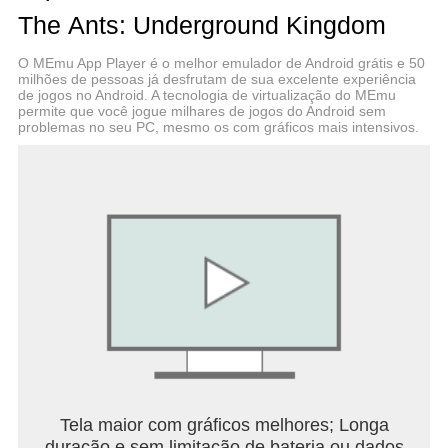
[Criando uma Aliança Poderosa]
The Ants: Underground Kingdom
Não deixe a colônia de formigas enfrentar os
invasores sozinhas. Crie ou se junte a uma Aliança,
O MEmu App Player é o melhor emulador de Android grátis e 50
ajude-se mutuamente e domine o campo de
milhões de pessoas já desfrutam de sua excelente experiência
batalha com seus aliados para conquistar o reino
de jogos no Android. A tecnologia de virtualização do MEmu
das formigas!
permite que você jogue milhares de jogos do Android sem
problemas no seu PC, mesmo os com gráficos mais intensivos.
[Conquistando Terra de Abundância e Inimigos]
Lute lado a lado com os membros da Aliança e
dispute pelo Lançador. Após ocupar a Terra de
Abundância, sua Aliança se tornará o domínio de
todo o reino. Seus aliados serão recompensados,
enquanto seus inimigos serão punidos. Faça sua
história lendária ecoar pelo reino das formigas!
The Ants: Underground Kingdom oferece serviço
online ao vivo para uma experiência totalmente
nova! Qualquer que seja o problema, você pode
nos contatar através dos seguintes canais e nós
estaremos lá para ajudar o mais rápido possível:
Tela maior com gráficos melhores; Longa
◆ LINE: @theantsgame (non dimenticare "@")
duração e sem limitação de bateria ou dados