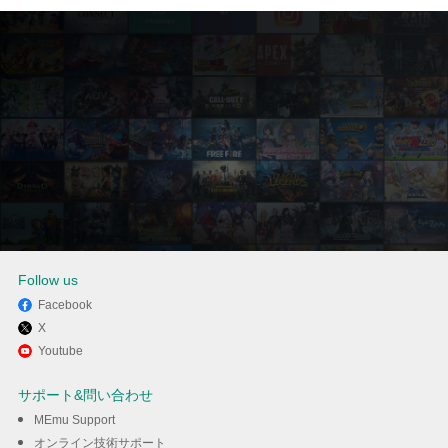
Follow us
Facebook
X
MEmuを使用してPCでStar
Youtube
Sailorsを楽しむ
サポート&問い合わせ
MEmu Support
ダウンロード
オンライン技術サポート