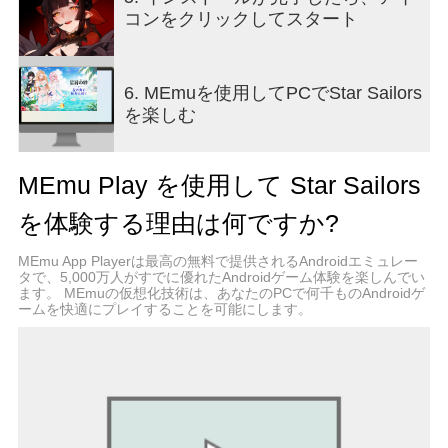
コンをクリックしてスタート
■ 可愛らしく、華やかで、時には風変わり ― ユニ
ークな仲間との出会い
外見も性格もバックグラウンドも異なるキャラク
6. MEmuを使用してPCでStar Sailors
ターたちを集め、自分なりの方法で育成しましょ
を楽しむ
う。
それぞれの運命を持つ仲間と会話を交わすこと
で、あなただけの関係性とストーリーを築くこと
MEmu Play を使用して Star Sailors
ができます。
を体験する理由は何ですか?
■ チーム単位ターン制バトルの面白さと一撃必殺の
快感を追求した戦略設計
MEmu App Playerは最高の無料で提供されるAndroidエミュレー
仲間同士のスキル連携とシナジーで戦闘の流れを
タで、5,000万人がすでに優れたAndroidゲーム体験を楽しんでい
ます。 MEmuの仮想化技術は、あなたのPCで何千ものAndroidゲ
一気にひっくり返してみましょう。
ームを快適にプレイすることを可能にします。
属性相性、役割、召喚獣、環境効果まで。 冒険者
さんだけの戦略設計で、勝利の公式を完成させて
みてください！
■ 気軽なプレイ、爽快な成長
効率的な「一掃」システムが周回プレイの疲労を