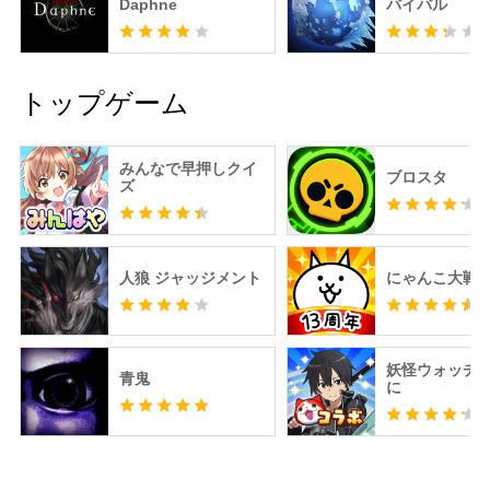
Daphne
バイバル
トップゲーム
みんなで早押しクイ
ブロスタ
ズ
人狼 ジャッジメント
にゃんこ大戦
妖怪ウォッチ 
青鬼
に