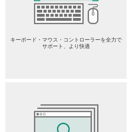
ム課金があります。
※ 最低動作環境：iPhone 8+(iOS 13.0) / 4GB以上
のRAM / 10GB以上のストレージ
▶アクセス権限別の案内
本アプリを利用時、以下のようなサービスを提供
キーボード・マウス・コントローラーを全力で
するためにアクセス権限をリクエストします。
サポート、より快適
[必須のアクセス権限]
- なし
[任意のアクセス権限]
･プッシュ通知：該当ゲームからのプッシュ通知を
受け取る際にリクエストする権限です。
※ 任意のアクセス権限を許可しない場合でも、本
権限に関連した機能を除いたサービスをご利用い
ただけます。
▶アクセス権限の撤回方法