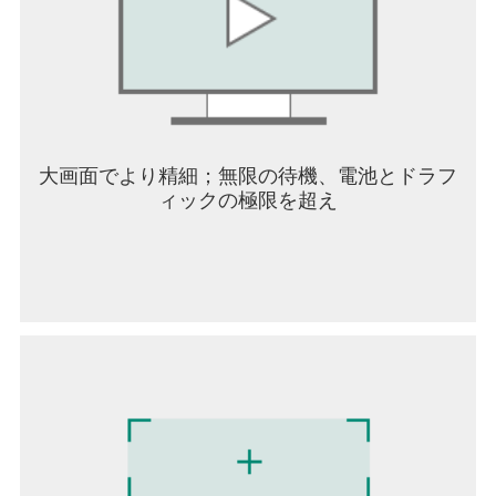
軽減し、成長する楽しさを簡単に楽しめます。
総合戦闘力システムや連合戦のランキング争いな
ど、ログインするたびに強くなる楽しさを体感し
ましょう。
■ 懐かしさを感じさせるクラシカルRPG、新たな
戦いのリズム
チーム単位のターン制バトルを採用し、正統派フ
大画面でより精細；無限の待機、電池とドラフ
ァンタジーを意識したサウンドとUIが懐かしくも
ィックの極限を超え
新鮮なクラシカルなRPGの魅力を再現していま
す。
また、クイックタイミングイベント(QTE)「バース
トチャンス」によって従来のターン制バトルにス
リリングな緊張感が加わっています。
本ゲームは日本語、한국어、English、简体中文、
繁體中文、ภาษาไทย、Tiếng Việt、Bahasa
Indonesiaに対応しています。
※『星屑の絆』は基本プレイ無料です。一部アイテ