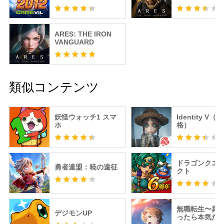
ARES: THE IRON
VANGUARD
類似コンテンツ
妖怪ウォッチ1 スマ
Identity V（
ホ
格）
ドラゴンクエ
勇者連盟：暁の遠征
クト
無職転生〜異
デジモンUP
ったら本気だ