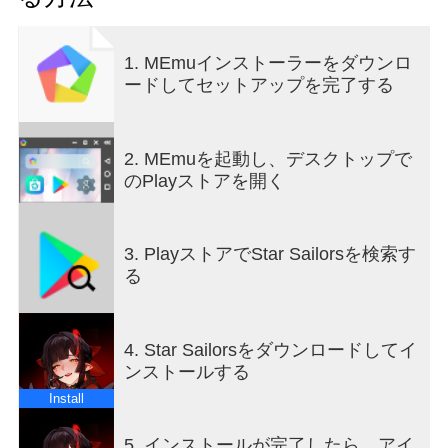
ヒューマンの王国を再建するためには、魔法の家
宝を探し出さなければならない！
1. MEmuインストーラーをダウンロ
さあ、伝説の羅針盤が指し示す方向へ！自分だけ
ードしてセットアップを完了する
の航海を始めよう！
＊公式サイト：https://starsailors.com2us.com?
r=p13
2. MEmuを起動し、デスクトップで
＊公式Discordチャンネル：
のPlayストアを開く
https://discord.com/invite/vVQcyp76xS
＊公式Instagram：
https://www.instagram.com/starsailors.official
3. PlayストアでStar Sailorsを検索す
＊公式X：https://x.com/StarSailors_EN
る
■ アートディレクター「Coax」氏が描く童話のよ
うなファンタジー世界
4. Star Sailorsをダウンロードしてイ
ハイクオリティカートゥーンレンダリングで童話
ンストールする
のように再現されたファンタジー世界。
アニメ風の繊細で魅力的なグラフィックと、華や
Install
かで迫力のあるスキル演出で、目が離せない没入
感を提供します。
5. インストールが完了したら、アイ