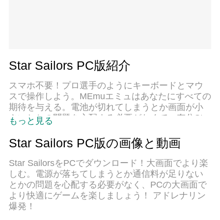
Star Sailors PC版紹介
スマホ不要！プロ選手のようにキーボードとマウ
スで操作しよう。MEmuエミュはあなたにすべての
期待を与える。電池が切れてしまうとか画面が小
さいとかの問題を心配する必要がなくて、存分Star
もっと見る
Sailorsを楽しんでください。新しいMEmuエミュ7
はPCでStar Sailorsをプレイするのに最適！完璧な
Star Sailors PC版の画像と動画
キーマッピングシステムにより、まるでパソコン
ゲームみたい。マルチインスタンスで複数のゲー
Star SailorsをPCでダウンロード！大画面でより楽
ムやアプリを同時に実行！唯一無二な仮想化エン
しむ。電源が落ちてしまうとか通信料が足りない
ジンがパソコンの可能性を最大限になる。遊べる
とかの問題を心配する必要がなく、PCの大画面で
だけでなく、より楽しめる！
より快適にゲームを楽しましょう！ アドレナリン
爆発！