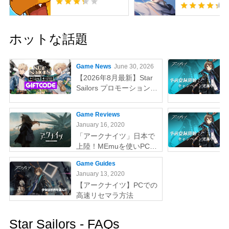
ロニクル・オ
コーズ
ホットな話題
Game News
June 30, 2026
【2026年8月最新】Star
Sailors プロモーションコ
ード一覧と使い方
Game Reviews
January 16, 2020
「アークナイツ」日本で
上陸！MEmuを使いPCで
やりましょう
Game Guides
January 13, 2020
【アークナイツ】PCでの
高速リセマラ方法
Star Sailors - FAQs