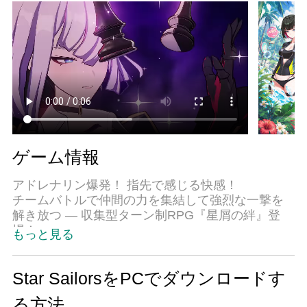
ゲーム情報
アドレナリン爆発！ 指先で感じる快感！
チームバトルで仲間の力を集結して強烈な一撃を
解き放つ ― 収集型ターン制RPG『星屑の絆』登
場！
もっと見る
もはやここは、私たちが知っていた世界ではな
い。
Star SailorsをPCでダウンロードす
突如として起きた魔法の爆発とともに分裂した世
る方法
界。