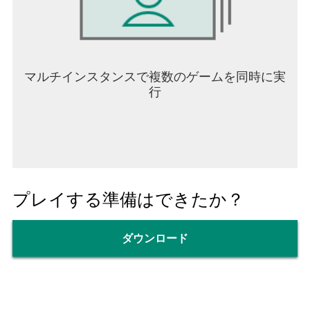
アクセス権限を許可した後でも、以下の手順で権
限を再設定または撤回できます。
端末の設定>プライバシーとセキュリティ選択＞該
当アプリ選択＞アクセスをオンまたはオフ選択
マルチインスタンスで複数のゲームを同時に実
行
プレイする準備はできたか？
ダウンロード