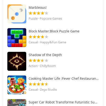
Marbleous!
Puzzle · Popcore Games
Block Master:Block Puzzle Game
Casual · Happy&Fun Game
Shadow of the Depth
Action · ChillyRoom
Cooking Master Life :Fever Chef Restaurant Cooking
Casual · Zego Studio
Super Car Robot Transforme Futuristic Supercar