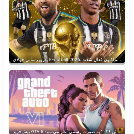
به‌روزرسانی جولای EFootball 2026: پک‌های افسانه‌ای اسپانیا ۲۰۱۰ و بسته نامزدی فاز ۱۳ هم‌اکنون فعال شدند!
پیش‌خرید GTA 6 از ۲۵ ژوئن ۲۰۲۶ به صورت رسمی آغاز می‌شود