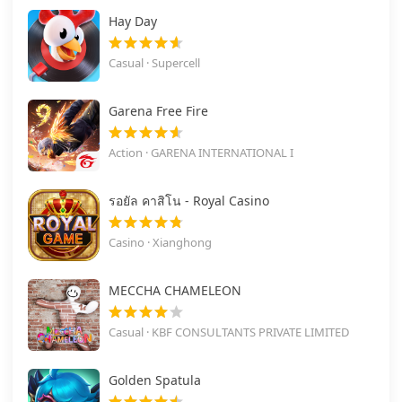
Hay Day
Casual · Supercell
Garena Free Fire
Action · GARENA INTERNATIONAL I
รอยัล คาสิโน - Royal Casino
Casino · Xianghong
MECCHA CHAMELEON
Casual · KBF CONSULTANTS PRIVATE LIMITED
Golden Spatula