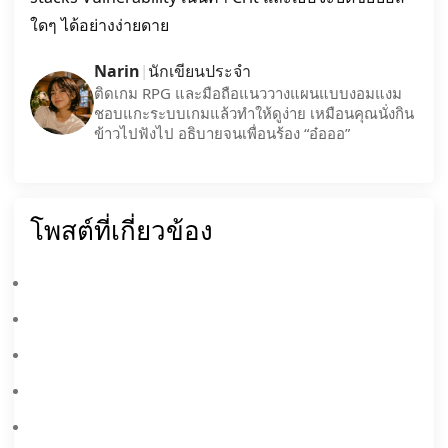
ใดๆ ได้อย่างง่ายดาย
Narin
นักเขียนประจำ
|
ติดเกม RPG และมือถือแนววางแผนแบบงอมแงม
ชอบแกะระบบเกมแล้วทำให้ดูง่าย เหมือนคุณนั่งกิน
ข้าวไปฟังไป อธิบายจนเพื่อนร้อง “อ๋อออ”
โพสต์ที่เกี่ยวข้อง
Arknights: Endfield Codes กรกฎาคม 2026
คู่มือจัดสร้าง Camille สำหรับ Arknights: Endfield (V1.3) — อาวุธที่ดีที่สุด, เกียร์, ทีมคอมป์ และอื่นๆ
Arknights: Endfield V1.2 "At The Wake Of Spring" มาถึงในวันที่ 17 เมษายน พร้อมโอเปอเรเตอร์ ภูมิภาค และระบบใหม่ ๆ
คู่มือเริ่มต้น Arknights: Endfield: เลือกโอเปอเรเตอร์ฟรี 6 ดาวที่ดีที่สุดของคุณ
แจกโค้ดฟรี! รหัส Arknights: Endfield มีนาคม 2026