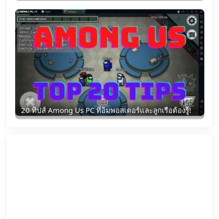
20 ทิปส์ Among Us PC ที่อิมพอสเตอร์และลูกเรือต้องรู้!