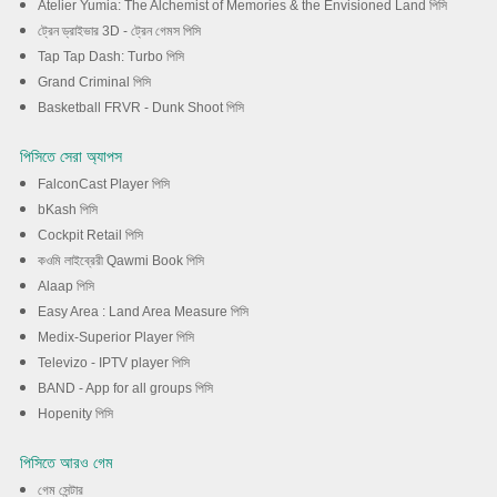
Atelier Yumia: The Alchemist of Memories & the Envisioned Land পিসি
ট্রেন ড্রাইভার 3D - ট্রেন গেমস পিসি
Tap Tap Dash: Turbo পিসি
Grand Criminal পিসি
Basketball FRVR - Dunk Shoot পিসি
পিসিতে সেরা অ্যাপস
FalconCast Player পিসি
bKash পিসি
Cockpit Retail পিসি
কওমি লাইব্রেরী Qawmi Book পিসি
Alaap পিসি
Easy Area : Land Area Measure পিসি
Medix-Superior Player পিসি
Televizo - IPTV player পিসি
BAND - App for all groups পিসি
Hopenity পিসি
পিসিতে আরও গেম
গেম সেন্টার