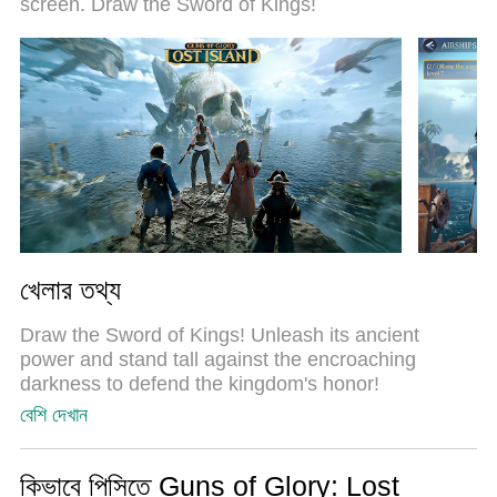
screen. Draw the Sword of Kings!
ইনস্ট্যান্স ম্যানেজার একই ডিভাইসে 2 বা তার বেশি অ্যাকাউন্ট চালানো
সম্ভব করে তোলে। এবং সবচেয়ে গুরুত্বপূর্ণ, আমাদের একচেটিয়া ইমুলেশন
ইঞ্জিন আপনার পিসির সম্পূর্ণ সম্ভাবনা প্রকাশ করতে পারে, সবকিছুকে মসৃণ
করে তুলতে পারে।
খেলার তথ্য
Draw the Sword of Kings! Unleash its ancient
power and stand tall against the encroaching
darkness to defend the kingdom's honor!
বেশি দেখান
In the shadows, powerful forces stir. Alchemists,
driven by their obsession with forbidden magic,
seek the ultimate secrets of life and death. Once
কিভাবে পিসিতে Guns of Glory: Lost