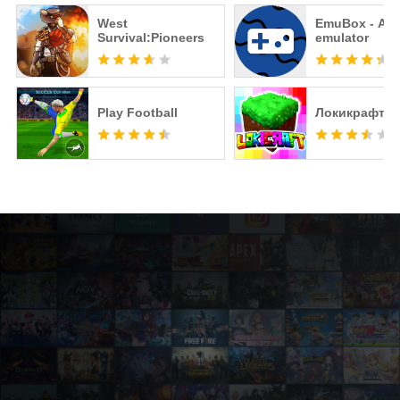
West
EmuBox - All 
Survival:Pioneers
emulator
Play Football
Локикрафт