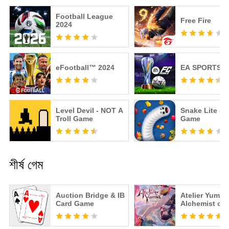
Football League
Free Fire
2024
eFootball™ 2024
EA SPORTS F
Level Devil - NOT A
Snake Lite - 
Troll Game
Game
শীর্ষ গেম
Auction Bridge & IB
Atelier Yumia
Card Game
Alchemist of
Memories & t
Envisioned L