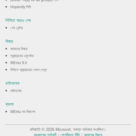
BAND - App for all groups পিসি
Hopenity পিসি
পিসিতে আরও গেম
গেম সেন্টার
বিষয়ে
আমাদের বিষয়ে
অ্যান্ড্রয়েড এমুলেটর
MEmu 9.0
পিসিতে অ্যান্ড্রয়েড গেমস খেলুন
ডাউনলোড
ডাউনলোড
ব্যবসা
MEmu ফর বিজনেস
কপিরাইট © 2026 Microvirt. সমস্ত অধিকার সংরক্ষিত।
ব্যবহারের শর্তাবলী
|
গোপনীয়তা নীতি
|
আমাদের বিষয়ে