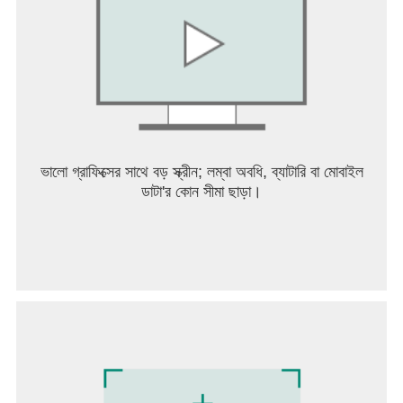
সমর্থিত ভিডিও কাস্ট বিকল্প:
* মিরাকাস্ট।
* ওয়েব ভিডিও কাস্টার।
গুরুত্বপূর্ণ টীকা:
আমরা আইপিটিভি সাবস্ক্রিপশন, ব্রডকাস্ট বা চ্যানেল কোডের মতো কোনো
ধরনের আইপিটিভি পরিষেবা প্রদান করি না।
ভালো গ্রাফিক্সের সাথে বড় স্ক্রীন; লম্বা অবধি, ব্যাটারি বা মোবাইল
এই অ্যাপটির কোনো তৃতীয় অংশ প্রদানকারীর সাথে কোনো সম্পর্ক নেই।
ডাটা'র কোন সীমা ছাড়া।
এই অ্যাপটি কোনো মিডিয়া বা বিষয়বস্তু প্রদান বা অন্তর্ভুক্ত করে না এবং
ব্যবহারকারীদের অবশ্যই FG কোড, Xtream কোড বা M3u ফাইলের
লিঙ্ক প্রদান করে তাদের নিজস্ব সামগ্রী প্রদান করতে হবে।
আমরা কপিরাইট ধারকের অনুমতি ছাড়া কপিরাইটযুক্ত উপাদান ব্যবহার
সমর্থন করি না।
অ্যাপ্লিকেশনটি তার সার্ভারে কোনো ভিডিও ফাইল বা লাইভ সম্প্রচার হোস্ট
করে না।
অ্যাপ্লিকেশনটি ব্যবহারকারীর অ্যাপ্লিকেশনটিতে যে বিষয়বস্তু চালায় তার
মালিক বা দায়বদ্ধ হওয়ার জন্য অ্যাপ্লিকেশনটি নিজেকে ঘোষণা করেনি এবং
অ্যাপ্লিকেশনটি শুরু করার সময় কোনও বিষয়বস্তু সম্পূর্ণরূপে মুক্ত থাকে