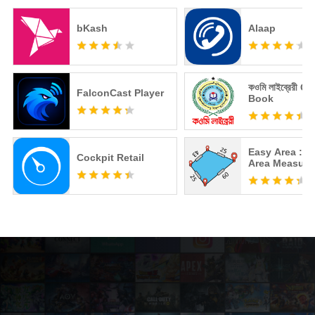
bKash
Alaap
কওমি লাইব্রেরী 
FalconCast Player
Book
Easy Area : L
Cockpit Retail
Area Measure