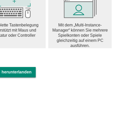
 is next door
e the confidence to follow their love
ette Tastenbelegung
Mit dem „Multi-Instance-
e journey
rstützt mit Maus und
Manager“ können Sie mehrere
master
atur oder Controller
Spielkonten oder Spiele
t try and draw, erase to save a girl, explore, and be master in
gleichzeitig auf einem PC
ausführen.
C herunterlanden