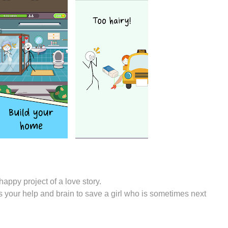
happy project of a love story.
eds your help and brain to save a girl who is sometimes next
ory” game bring you and friends happy moments, puzzle master