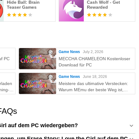
Hide Ball: Brain
Cash Wolf - Get
Teaser Games
Rewarded
Game News
July 2, 2026
uf PC
MECCHA CHAMELEON Kostenloser
Download für PC
Game News
June 18, 2026
rladen
Meistere das ultimative Verstecken:
ming-
Warum MEmu der beste Weg ist,
MECCHA CHAMELEON auf dem PC
zu spielen!
 FAQs
Girl auf dem PC wiedergeben?
ngen, um Erase Story: Love the Girl auf dem PC