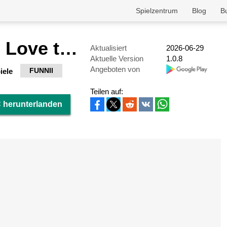
Spielzentrum
Blog
B
Erase Story: Love the Girl
Aktualisiert
2026-06-29
Aktuelle Version
1.0.8
Angeboten von
FUNNII
iele
Teilen auf:
C herunterlanden