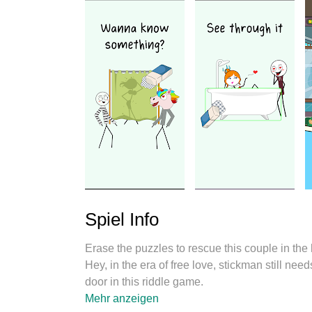
Spiel Info
Erase the puzzles to rescue this couple in the 
Hey, in the era of free love, stickman still ne
door in this riddle game.
Brainy and thinking games like the “Erase st
Mehr anzeigen