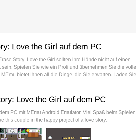
ry: Love the Girl auf dem PC
Erase Story: Love the Girl sollten Ihre Hände nicht auf einen
 sein. Spielen Sie wie ein Profi und übernehmen Sie die volle
. MEmu bietet Ihnen all die Dinge, die Sie erwarten. Laden Sie
en Sie es auf dem PC. Spielen Sie so lange, wie Sie wollen,
störende Anrufe. Das brandneue MEmu 9 ist die beste Wahl,
pielen. Das exquisite voreingestellte
tory: Love the Girl auf dem PC
hwissen vorbereitet wurde, macht Erase Story: Love the Girl
stanz-Manager ermöglicht das Spielen von 2 oder mehr
uf dem PC mit MEmu Android Emulator. Viel Spaß beim Spielen
ste: Unsere exklusive Emulations-Engine kann das volle
 this couple in the happy project of a love story.
gslose Abläufe sorgen.