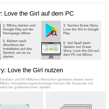
ry: Love the Girl auf dem PC
se a clue. It is an easy game, just to draw, erase it to save a
with the clue
2. MEmu starten und
3. Suchen Erase Story:
Google Play auf der
Love the Girl in Google
with stickman's couples and friends.
Homepage öffnen
Play
ome, it is a clue to make this game happy. You can makeover
5. Klicken nach
 and out colors couple items to get the “love the girl” project
6. Viel Spaß beim
Abschluss der
Spielen von Erase
Installation auf das
Story: Love the Girl auf
Symbol, um es zu
 know exactly the answers to the puzzles about the project of
dem PC mit MEmu
starten
gain. It is an easy brain game for all, for girls, so talking to
: Love the Girl nutzen
 a riddle brain game, so focus on thinking is key to the project
 use a clue. It is to finish the project to be a puzzle master of
-Emulator und 50 Millionen Menschen genießen bereits seine
 MEmu-Virtualisierungstechnologie können Sie Tausende von
lbst bei grafikintensiven Spielen.
hallenge your brain to draw and erase a part or full in the
d save a friendly girl in this happy riddle game.