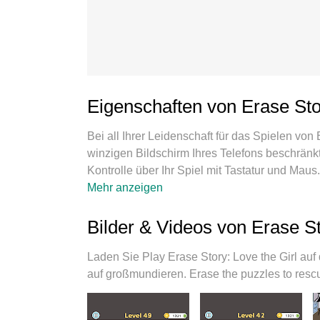
Eigenschaften von Erase Sto
Bei all Ihrer Leidenschaft für das Spielen von 
winzigen Bildschirm Ihres Telefons beschränkt
Kontrolle über Ihr Spiel mit Tastatur und Maus
Erase Story: Love the Girl herunter und spiel
Mehr anzeigen
ohne Grenzwerte für Akku, mobile Daten und 
um Erase Story: Love the Girl auf dem PC zu s
Bilder & Videos von Erase S
Tastaturbelegungssystem, das mit unserem Fac
zu einem echten PC-Spiel. Der MEmu Multi-In
Laden Sie Play Erase Story: Love the Girl a
Konten auf demselben Gerät. Und das Wichtig
auf großmundieren. Erase the puzzles to rescue
Potenzial Ihres PCs freisetzen und für reibun