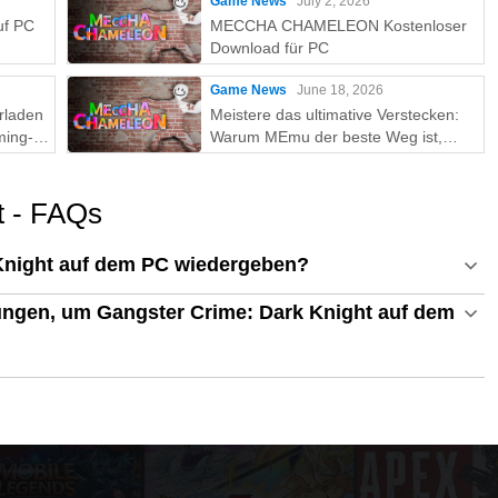
Game News
July 2, 2026
uf PC
MECCHA CHAMELEON Kostenloser
Download für PC
Game News
June 18, 2026
rladen
Meistere das ultimative Verstecken:
ming-
Warum MEmu der beste Weg ist,
MECCHA CHAMELEON auf dem PC
zu spielen!
t - FAQs
Knight auf dem PC wiedergeben?
ngen, um Gangster Crime: Dark Knight auf dem