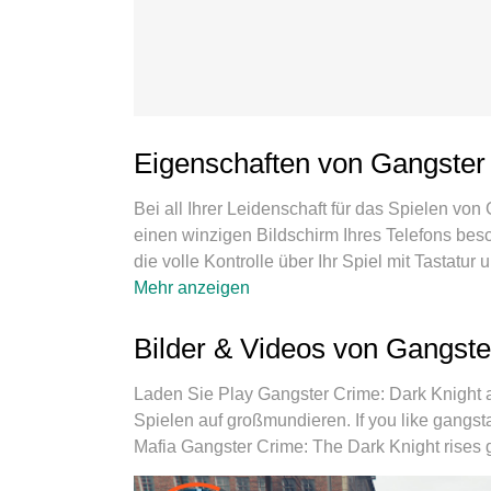
Eigenschaften von Gangster
Bei all Ihrer Leidenschaft für das Spielen von
einen winzigen Bildschirm Ihres Telefons bes
die volle Kontrolle über Ihr Spiel mit Tastatur
Laden Sie Gangster Crime: Dark Knight herunt
Mehr anzeigen
Sie wollen, ohne Grenzwerte für Akku, mobil
beste Wahl, um Gangster Crime: Dark Knight a
Bilder & Videos von Gangst
Tastaturbelegungssystem, das mit unserem Fa
Knight zu einem echten PC-Spiel. Der MEmu M
Laden Sie Play Gangster Crime: Dark Knight
mehr Konten auf demselben Gerät. Und das W
Spielen auf großmundieren. If you like gangsta
volle Potenzial Ihres PCs freisetzen und für r
Mafia Gangster Crime: The Dark Knight rises 