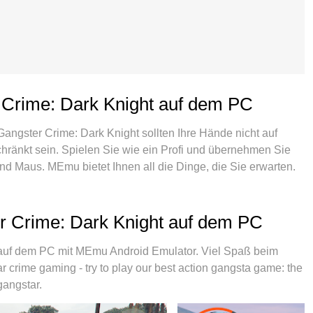
 Crime: Dark Knight auf dem PC
 Gangster Crime: Dark Knight sollten Ihre Hände nicht auf
chränkt sein. Spielen Sie wie ein Profi und übernehmen Sie
 und Maus. MEmu bietet Ihnen all die Dinge, die Sie erwarten.
er und spielen Sie es auf dem PC. Spielen Sie so lange, wie
e Daten und störende Anrufe. Das brandneue MEmu 9 ist die
uf dem PC zu spielen. Das exquisite voreingestellte
er Crime: Dark Knight auf dem PC
chwissen vorbereitet wurde, macht Gangster Crime: Dark
ulti-Instanz-Manager ermöglicht das Spielen von 2 oder
 auf dem PC mit MEmu Android Emulator. Viel Spaß beim
ichtigste: Unsere exklusive Emulations-Engine kann das
r crime gaming - try to play our best action gangsta game: the
eibungslose Abläufe sorgen.
gangstar.