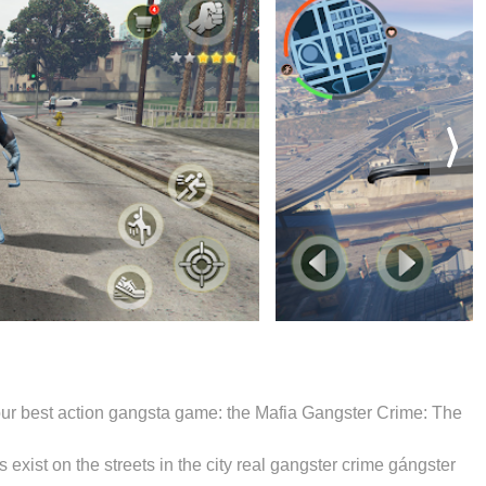
y our best action gangsta game: the Mafia Gangster Crime: The
 exist on the streets in the city real gangster crime gángster