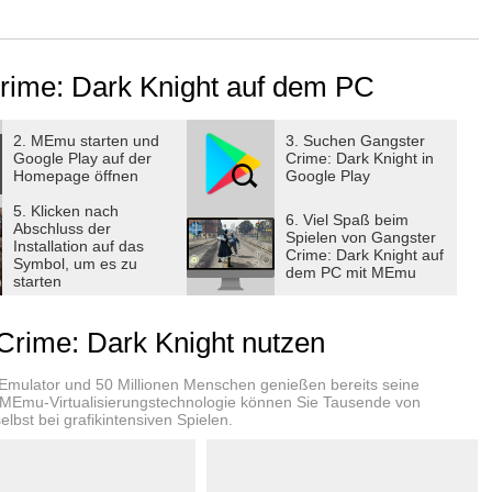
try to go gangster squad adventure crime city to the pinnacle
The price of gângster success in this gang world is very high,
me the Dark Knight gangstar mafia.
 Crime: Dark Knight auf dem PC
ng wars in an open 3D world real gangster crime gangstar
throughout the Grand city dark knight rises gângster. A
ws will appear before you in all its glory gangsta. If you are
2. MEmu starten und
3. Suchen Gangster
Google Play auf der
Crime: Dark Knight in
eryone who is a real gangster crime city, eliminate all real
Homepage öffnen
Google Play
erground empire yourself gangstar mafia.
5. Klicken nach
afia
6. Viel Spaß beim
Abschluss der
Spielen von Gangster
large modern city the dark knight rises surrounded by ghetto
Installation auf das
Crime: Dark Knight auf
Symbol, um es zu
exist. Tall skyscrapers and luxurious living make this city an
dem PC mit MEmu
starten
l city never sleeps and with its lights attracts all who dare to
cess and glory in this thrilling real gangster crime city dark
rime: Dark Knight nutzen
sters like you gangstar mafia
-Emulator und 50 Millionen Menschen genießen bereits seine
 gângster to get the necessary gangsta game resources that
 MEmu-Virtualisierungstechnologie können Sie Tausende von
lbst bei grafikintensiven Spielen.
a quests. Going through exciting adventure quests, you know
ight gangstar.