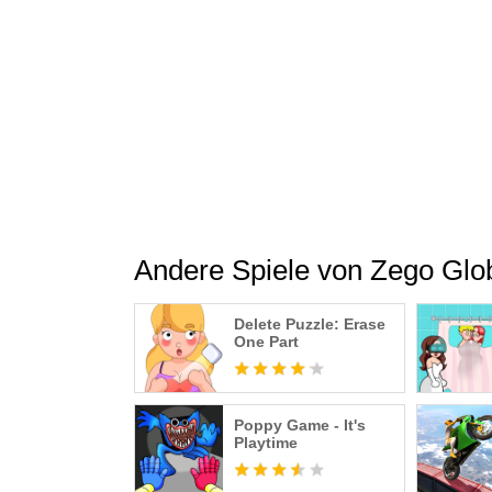
you fight off a gángster city mafia. Leading a 
know this: The gangsta city cannot be restored
Play now to experience the ultimate strategy
your favorite gangsters and villains. Go ahead 
Andere Spiele von Zego Glob
Delete Puzzle: Erase
One Part
Poppy Game - It's
Playtime