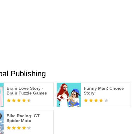
team of greatest champions to victory is up to you gângster, but
 without a strategic mind.
 RPG gangsta gangster squad gangsta game, packed with all of
for the adventure in gangsters mafia dark knight city!!
al Publishing
Brain Love Story -
Funny Man: Choice
Brain Puzzle Games
Story
Bike Racing: GT
Spider Moto