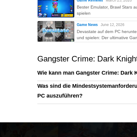
Game Reviews
March 25, 2020
Bester Emulator, Brawl Stars a
spielen
Game News
June 12, 2026
Devastate auf dem PC herunte
und spielen: Der ultimative Ga
Guide mit MEmu Play
Gangster Crime: Dark Knigh
Wie kann man Gangster Crime: Dark 
Was sind die Mindestsystemanforderu
PC auszuführen?