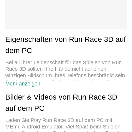
Eigenschaften von Run Race 3D auf
dem PC
Bei all Ihrer Leidenschaft für das Spielen von Run
Race 3D sollten Ihre Hände nicht auf einen
winzigen Bildschirm Ihres Telefons beschränkt sein.
Spielen Sie wie ein Profi und übernehmen Sie die
Mehr anzeigen
volle Kontrolle über Ihr Spiel mit Tastatur und Maus.
MEmu bietet Ihnen all die Dinge, die Sie erwarten.
Bilder & Videos von Run Race 3D
Laden Sie Run Race 3D herunter und spielen Sie
auf dem PC
es auf dem PC. Spielen Sie so lange, wie Sie
wollen, ohne Grenzwerte für Akku, mobile Daten
Laden Sie Play Run Race 3D auf dem PC mit
und störende Anrufe. Das brandneue MEmu 9 ist
MEmu Android Emulator. Viel Spaß beim Spielen
die beste Wahl, um Run Race 3D auf dem PC zu