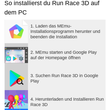
verwende Klettergerüste, um nicht zu fallen.
So installierst du Run Race 3D auf
Hör nie auf zu laufen!
dem PC
Es gibt dutzende Karten und alle verlangen
unterschiedliche Fähigkeiten.
Besiege deine Gegner und verbessere deinen Platz
1. Laden das MEmu-
in der Bestenliste. Du kannst auch deinen
Installationsprogramm herunter und
Charakter anpassen. Skin Kleidung, Tanz, und
beenden die Installation
vieles mehr!
2. MEmu starten und Google Play
auf der Homepage öffnen
3. Suchen Run Race 3D in Google
Play
4. Herunterladen und Installieren Run
Race 3D