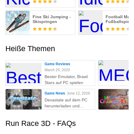
Fine Ski Jumping -
Football Mate
Skispringen
Fußballspiel
Heiße Themen
Game Reviews
March 25, 2020
Bester Emulator, Brawl
Stars auf PC spielen
Game News
June 12, 2026
Devastate auf dem PC
herunterladen und
spielen: Der ultimative
Gaming-Guide mit MEmu
Run Race 3D - FAQs
Play