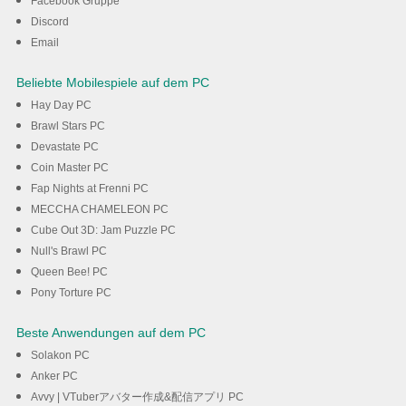
Facebook Gruppe
Discord
Herunterladen
Email
Beliebte Mobilespiele auf dem PC
Hay Day PC
Brawl Stars PC
Devastate PC
Coin Master PC
Fap Nights at Frenni PC
MECCHA CHAMELEON PC
Cube Out 3D: Jam Puzzle PC
Null's Brawl PC
Queen Bee! PC
Pony Torture PC
Beste Anwendungen auf dem PC
Solakon PC
Anker PC
Avvy | VTuberアバター作成&配信アプリ PC