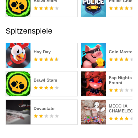
Brawl Stars
Police Chief
Spitzenspiele
Hay Day
Coin Master
Fap Nights at
Brawl Stars
Frenni
MECCHA
Devastate
CHAMELEON