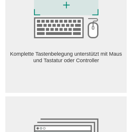
Komplette Tastenbelegung unterstützt mit Maus
und Tastatur oder Controller