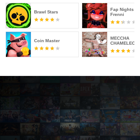
Fap Nights at
Brawl Stars
Frenni
MECCHA
Coin Master
CHAMELEON