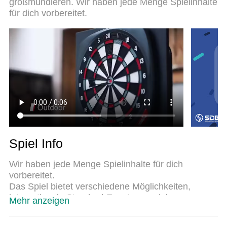
großmundieren. Wir haben jede Menge Spielinhalte
Das exquisite voreingestellte
für dich vorbereitet.
Tastaturbelegungssystem, das mit unserem
Fachwissen vorbereitet wurde, macht SDBplay 2 zu
einem echten PC-Spiel. Der MEmu Multi-Instanz-
Manager ermöglicht das Spielen von 2 oder mehr
Konten auf demselben Gerät. Und das Wichtigste:
Unsere exklusive Emulations-Engine kann das
volle Potenzial Ihres PCs freisetzen und für
reibungslose Abläufe sorgen.
Spiel Info
Wir haben jede Menge Spielinhalte für dich
vorbereitet.
Das Spiel bietet verschiedene Möglichkeiten,
internationale Standard-Events zu spielen.
Mehr anzeigen
Zum Beispiel: 01-Spiele, Cricket, Count-Up, Bull
Hunters.