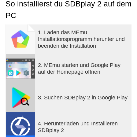
Es gibt außerdem Übungen, Partys und fast 30
So installierst du SDBplay 2 auf dem
verschiedene Spielmöglichkeiten.
PC
Warten auf deine Herausforderung.
Außerdem kannst du online mit Spielern aus aller
1. Laden das MEmu-
Welt an PKs teilnehmen.
Installationsprogramm herunter und
beenden die Installation
2. MEmu starten und Google Play
auf der Homepage öffnen
3. Suchen SDBplay 2 in Google Play
4. Herunterladen und Installieren
SDBplay 2