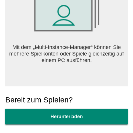
Mit dem „Multi-Instance-Manager“ können Sie
mehrere Spielkonten oder Spiele gleichzeitig auf
einem PC ausführen.
Bereit zum Spielen?
Herunterladen