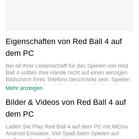
Eigenschaften von Red Ball 4 auf
dem PC
Bei all Ihrer Leidenschaft für das Spielen von Red
Ball 4 sollten Ihre Hände nicht auf einen winzigen
Bildschirm Ihres Telefons beschränkt sein. Spielen
Sie wie ein Profi und übernehmen Sie die volle
Mehr anzeigen
Kontrolle über Ihr Spiel mit Tastatur und Maus.
MEmu bietet Ihnen all die Dinge, die Sie erwarten.
Bilder & Videos von Red Ball 4 auf
Laden Sie Red Ball 4 herunter und spielen Sie es
dem PC
auf dem PC. Spielen Sie so lange, wie Sie wollen,
ohne Grenzwerte für Akku, mobile Daten und
Laden Sie Play Red Ball 4 auf dem PC mit MEmu
störende Anrufe. Das brandneue MEmu 9 ist die
Android Emulator. Viel Spaß beim Spielen auf
beste Wahl, um Red Ball 4 auf dem PC zu spielen.