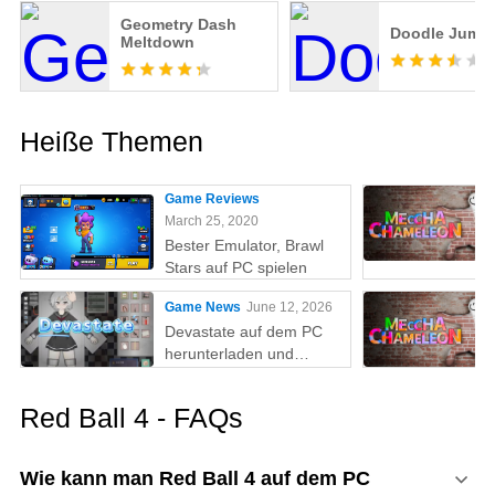
Geometry Dash
Doodle Jump
Meltdown
Heiße Themen
Game Reviews
March 25, 2020
Bester Emulator, Brawl
Stars auf PC spielen
Game News
June 12, 2026
Devastate auf dem PC
herunterladen und
spielen: Der ultimative
Gaming-Guide mit MEmu
Red Ball 4 - FAQs
Play
Wie kann man Red Ball 4 auf dem PC