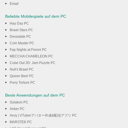
Email
Beliebte Mobilespiele auf dem PC
Hay Day PC
Brawl Stars PC
Devastate PC
Coin Master PC
Fap Nights at Frenni PC
MECCHA CHAMELEON PC
Cube Out 3D: Jam Puzzle PC
Null's Brawl PC
Queen Bee! PC
Pony Torture PC
Beste Anwendungen auf dem PC
Solakon PC
Anker PC
Avvy | VTuberアバター作成&配信アプリ PC
MARSTEK PC