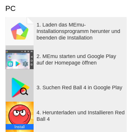
PC
Rolle, springe und hüpfe durch 75 spannende Level
voller Abenteuer.
Bahne dir den Weg durch knifflige Fallen und
1. Laden das MEmu-
besiege alle Monster.
Installationsprogramm herunter und
beenden die Installation
Features:
- Rundum neues Red Ball Abenteuer
- 75 Level
2. MEmu starten und Google Play
- Epische Bosskämpfe
auf der Homepage öffnen
- Cloud-Unterstützung
- Aufregende Physik-Elemente
- Cooler Soundtrack
- Unterstützung für HID Controller
3. Suchen Red Ball 4 in Google Play
4. Herunterladen und Installieren Red
Ball 4
Install