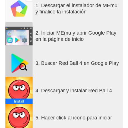
niveles llenos de aventuras.
1. Descargar el instalador de MEmu
Consigue sortear trampas muy complicadas y
y finalice la instalación
derrota a todos los monstruos.
Detalles:
2. Iniciar MEmu y abrir Google Play
- Una aventura de Red Ball totalmente nueva
en la página de inicio
- 75 niveles
- Luchas épicas con jefes
- Compatible con Cloud
- Elementos físicos emocionantes
3. Buscar Red Ball 4 en Google Play
- Banda sonora llena de ritmo
- Compatible con mando para HID
4. Descargar y instalar Red Ball 4
Install
5. Hacer click al icono para iniciar