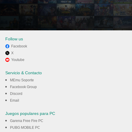
Follow us
Facebook
X
Disfruta jugando Red Ball 4 en
Youtube
PC con MEmu
Servicio & Contacto
MEmu Soporte
Descargar
Facebook Group
Discord
Email
Juegos populares para PC
Garena Free Fire PC
PUBG MOBILE PC