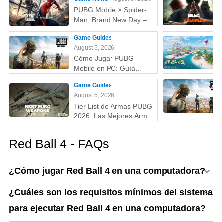
PUBG Mobile × Spider-
Man: Brand New Day –
Todo lo que debes saber:
Game Guides
skins, fecha,
August 5, 2026
recompensas y más
Cómo Jugar PUBG
Mobile en PC: Guía
Completa (Fácil y
Game Guides
Rápido)
August 5, 2026
Tier List de Armas PUBG
2026: Las Mejores Armas
Clasificadas de la S a la
D (Guía Actualizada)
Red Ball 4 - FAQs
¿Cómo jugar Red Ball 4 en una computadora?
¿Cuáles son los requisitos mínimos del sistema
para ejecutar Red Ball 4 en una computadora?