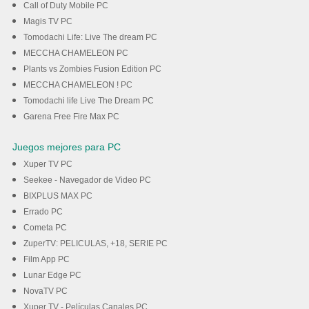
Call of Duty Mobile PC
Magis TV PC
Tomodachi Life: Live The dream PC
MECCHA CHAMELEON PC
Plants vs Zombies Fusion Edition PC
MECCHA CHAMELEON ! PC
Tomodachi life Live The Dream PC
Garena Free Fire Max PC
Juegos mejores para PC
Xuper TV PC
Seekee - Navegador de Video PC
BIXPLUS MAX PC
Errado PC
Cometa PC
ZuperTV: PELICULAS, +18, SERIE PC
Film App PC
Lunar Edge PC
NovaTV PC
Xuper TV - Películas Canales PC