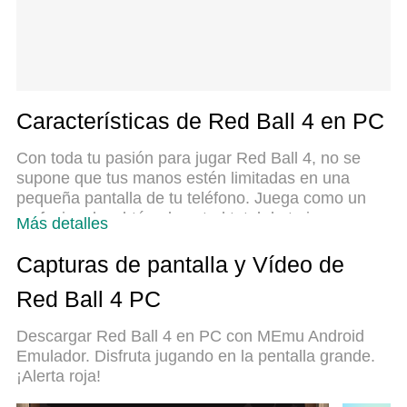
Características de Red Ball 4 en PC
Con toda tu pasión para jugar Red Ball 4, no se
supone que tus manos estén limitadas en una
pequeña pantalla de tu teléfono. Juega como un
profesional y obtén el control total de tu juego con
Más detalles
el teclado y el mouse. MEmu le ofrece todas las
cosas que espera. Descargar y jugar Red Ball 4 en
Capturas de pantalla y Vídeo de
PC. Juega todo el tiempo que quieras, sin más
Red Ball 4 PC
limitaciones de batería, datos móviles y llamadas
molestas. El nuevo MEmu 9 es la mejor opción
Descargar Red Ball 4 en PC con MEmu Android
para jugar Red Ball 4 en PC. Preparado con
Emulador. Disfruta jugando en la pentalla grande.
nuestra experiencia, el exquisito sistema de
¡Alerta roja!
keymapping preestablecido convierte a Red Ball 4
en un verdadero juego de PC. Codificado con