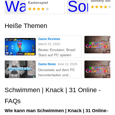
Sorcery Scho
Kartenspiel
Heiße Themen
Game Reviews
March 25, 2020
Bester Emulator, Brawl
Stars auf PC spielen
Game News
June 12, 2026
Devastate auf dem PC
herunterladen und
spielen: Der ultimative
Gaming-Guide mit MEmu
Schwimmen | Knack | 31 Online -
Play
FAQs
Wie kann man Schwimmen | Knack | 31 Online