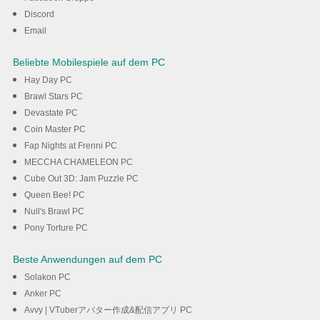
Discord
Herunterladen
Email
Beliebte Mobilespiele auf dem PC
Hay Day PC
Brawl Stars PC
Devastate PC
Coin Master PC
Fap Nights at Frenni PC
MECCHA CHAMELEON PC
Cube Out 3D: Jam Puzzle PC
Queen Bee! PC
Null's Brawl PC
Pony Torture PC
Beste Anwendungen auf dem PC
Solakon PC
Anker PC
Avvy | VTuberアバター作成&配信アプリ PC