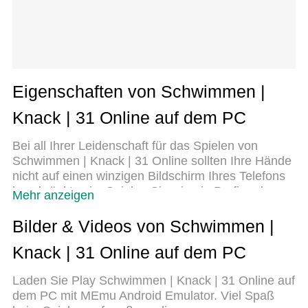
Eigenschaften von Schwimmen |
Knack | 31 Online auf dem PC
Bei all Ihrer Leidenschaft für das Spielen von
Schwimmen | Knack | 31 Online sollten Ihre Hände
nicht auf einen winzigen Bildschirm Ihres Telefons
beschränkt sein. Spielen Sie wie ein Profi und
Mehr anzeigen
übernehmen Sie die volle Kontrolle über Ihr Spiel
mit Tastatur und Maus. MEmu bietet Ihnen all die
Bilder & Videos von Schwimmen |
Dinge, die Sie erwarten. Laden Sie Schwimmen |
Knack | 31 Online auf dem PC
Knack | 31 Online herunter und spielen Sie es auf
dem PC. Spielen Sie so lange, wie Sie wollen,
Laden Sie Play Schwimmen | Knack | 31 Online auf
ohne Grenzwerte für Akku, mobile Daten und
dem PC mit MEmu Android Emulator. Viel Spaß
störende Anrufe. Das brandneue MEmu 9 ist die