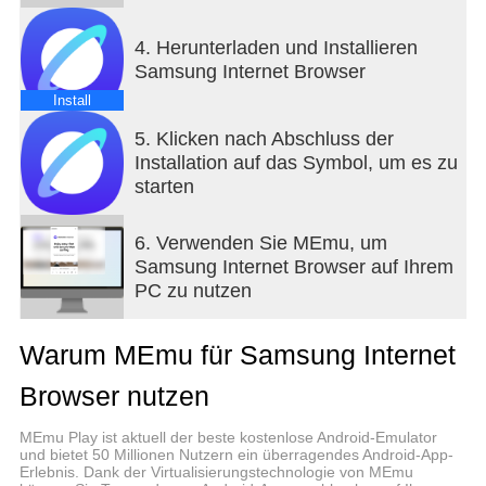
* Neu aktualisierter „Raster“-Ansichtsmodus für den
4. Herunterladen und Installieren
Registerkarten-Manager
Samsung Internet Browser
Für eine einfachere und intuitivere
Registerkartenverwaltung wurde auf Mobilgeräten
Install
ein mehrspaltiges Layout angewendet. Zur
5. Klicken nach Abschluss der
einfacheren Registerkartennavigation wurden
Installation auf das Symbol, um es zu
Registerkarten-Scroll-Animationen hinzugefügt.
starten
■ Sicherheit und Privatsphäre
Samsung Internet hilft Ihnen Ihre Sicherheit und
6. Verwenden Sie MEmu, um
Privatsphäre beim Browsen im Internet
Samsung Internet Browser auf Ihrem
aufrechtzuerhalten.
PC zu nutzen
* Smartes Anti-Tracking
Warum MEmu für Samsung Internet
Intelligente Erkennung von Domänen mit Cross-
Site-Tracking-Fähigkeit und Block-Storage
Browser nutzen
(Cookie)-Zugriff.
MEmu Play ist aktuell der beste kostenlose Android-Emulator
* Geschütztes Browsen
und bietet 50 Millionen Nutzern ein überragendes Android-App-
Erlebnis. Dank der Virtualisierungstechnologie von MEmu
Sie erhalten eine Warnung, bevor Sie bekannte