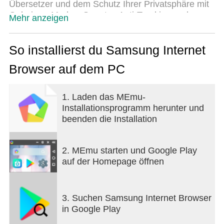
Übersetzer und dem Schutz Ihrer Privatsphäre mit
Geheimer Modus, Smartes Anti-Tracking und
Mehr anzeigen
Smarter Schutz die beste Erfahrung beim Surfen im
Internet.
So installierst du Samsung Internet
Samsung Internet ist auf „Galaxy Watch“-Geräten
Browser auf dem PC
verfügbar, die Wear OS unterstützen. (※ „Galaxy
Watch4“-Serie und Modelle, die danach
veröffentlicht wurden)
1. Laden das MEmu-
Installationsprogramm herunter und
■ Neue Funktionen für Sie
beenden die Installation
* Nicht verwendete Tabs automatisch schließen
Sie können die Funktion „Nicht verwendete Tabs
automatisch schließen“ im Menü
2. MEmu starten und Google Play
„Interneteinstellungen“ aktivieren, damit
auf der Homepage öffnen
Registerkarten automatisch geschlossen werden,
die für eine bestimmte Zeit nicht verwendet wurden.
Organisieren Sie unnötige Registerkarten mühelos
3. Suchen Samsung Internet Browser
und genießen Sie ein übersichtliches und
in Google Play
produktives Surferlebnis.