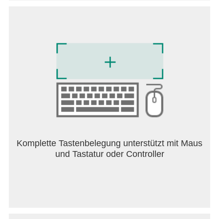
Standort: Zum Bereitstellen der vom Benutzer
angeforderten standortbasierten Inhalte oder der
von der verwendeten Webseite angeforderten
Standortinformationen
Kamera: Zum Bereitstellen der Webseiten- und
QR-Code-Aufnahmefunktion
Mikrofon: Zum Bereitstellen der Aufnahmefunktion
auf einer Webseite
Telefon: (Android 11) Erfordert Zugriffserlaubnis,
um die Informationen des Mobiltelefons zu
überprüfen, um eine länderspezifische Optimierung
der Funktion bereitzustellen
Geräte in der Nähe: (Android 12 oder neuer) Um
Bluetooth-Geräte in der Nähe zu finden und sich
Komplette Tastenbelegung unterstützt mit Maus
mit ihnen zu verbinden, wenn von der Website
und Tastatur oder Controller
angefordert
Musik und Audio: (Android 13 oder neuer) Um
Audiodateien auf Webseiten hochzuladen
Fotos und Videos: (Android 13 oder neuer) Um
Fotos und Videos auf Webseiten hochzuladen
Dateien und Medien: (Android 12) Um auf