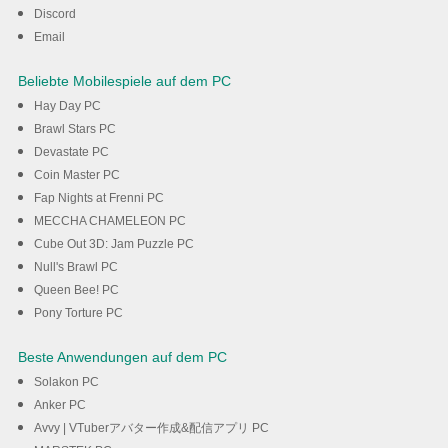
Discord
Herunterladen
Email
Beliebte Mobilespiele auf dem PC
Hay Day PC
Brawl Stars PC
Devastate PC
Coin Master PC
Fap Nights at Frenni PC
MECCHA CHAMELEON PC
Cube Out 3D: Jam Puzzle PC
Null's Brawl PC
Queen Bee! PC
Pony Torture PC
Beste Anwendungen auf dem PC
Solakon PC
Anker PC
Avvy | VTuberアバター作成&配信アプリ PC