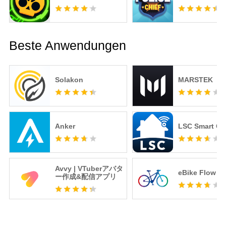
Beste Anwendungen
Solakon
MARSTEK
Anker
LSC Smart Co
Avvy | VTuberアバタ
eBike Flow
ー作成&配信アプリ