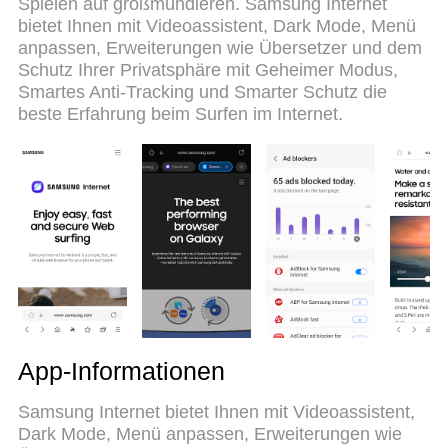
Spielen auf großmundieren. Samsung Internet
Batterie, mobile Daten und störende Anrufe. Der
bietet Ihnen mit Videoassistent, Dark Mode, Menü
brandneue MEmu 9 ist die beste Wahl für die
anpassen, Erweiterungen wie Übersetzer und dem
Nutzung von Samsung Internet Browser auf Ihrem
Schutz Ihrer Privatsphäre mit Geheimer Modus,
Computer. Mit unserer Absorption kodiert,
Smartes Anti-Tracking und Smarter Schutz die
ermöglicht der Multi-Instanz-Manager die Eröffnung
beste Erfahrung beim Surfen im Internet.
von 2 oder mehr Konten zur gleichen Zeit. Und das
Wichtigste, unsere exklusive Emulations-Engine
kann das volle Potenzial Ihres PCs freisetzen und
alles reibungslos und angenehm gestalten.
App-Informationen
Samsung Internet bietet Ihnen mit Videoassistent,
Dark Mode, Menü anpassen, Erweiterungen wie