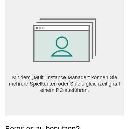
Speicherplätzen gespeicherte Dateien auf
Webseiten hochzuladen
Speicherplatz: (Android 11 oder darunter) Um auf
Speicherplätzen gespeicherte Dateien auf
Webseiten hochzuladen
Benachrichtigungen: (Android 13 oder neuer) Um
den Fortschritt des Herunterladens und Website-
Benachrichtigungen anzuzeigen
Mit dem „Multi-Instance-Manager“ können Sie
mehrere Spielkonten oder Spiele gleichzeitig auf
einem PC ausführen.
Bereit es zu benutzen?