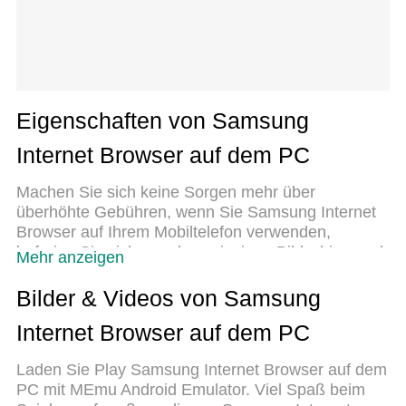
Eigenschaften von Samsung
Internet Browser auf dem PC
Machen Sie sich keine Sorgen mehr über
überhöhte Gebühren, wenn Sie Samsung Internet
Browser auf Ihrem Mobiltelefon verwenden,
befreien Sie sich von dem winzigen Bildschirm und
Mehr anzeigen
genießen Sie die Nutzung der App auf einem viel
größeren Display. Von nun an können Sie Ihre App
Bilder & Videos von Samsung
mit Tastatur und Maus im Vollbildmodus nutzen.
Internet Browser auf dem PC
MEmu bietet Ihnen all die überraschenden
Funktionen, die Sie erwartet haben: schnelle
Laden Sie Play Samsung Internet Browser auf dem
Installation und einfache Einrichtung, intuitive
PC mit MEmu Android Emulator. Viel Spaß beim
Steuerung, keine Einschränkungen mehr durch