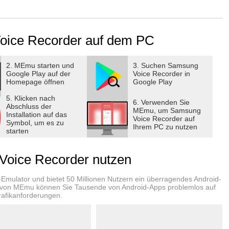
 Voice Recorder auf dem PC
ording interface.
op and bottom of your device will be activated to capture
2. MEmu starten und
3. Suchen Samsung
Google Play auf der
Voice Recorder in
ices, it also displays dual waveform accordingly.
Homepage öffnen
Google Play
vert it to on-screen text, so called STT.
5. Klicken nach
6. Verwenden Sie
Abschluss der
MEmu, um Samsung
le)
Installation auf das
Voice Recorder auf
Symbol, um es zu
Ihrem PC zu nutzen
starten
g.
oice Recorder nutzen
 simply pressing HOME button.
-Emulator und bietet 50 Millionen Nutzern ein überragendes Android-
ormed:
ie von MEmu können Sie Tausende von Android-Apps problemlos auf
rafikanforderungen.
nched from Recordings LIST.
ols such as Skip muted, play speed and Repeat mode.