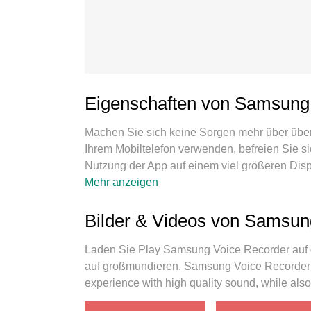
Eigenschaften von Samsung
Machen Sie sich keine Sorgen mehr über üb
Ihrem Mobiltelefon verwenden, befreien Sie s
Nutzung der App auf einem viel größeren Disp
im Vollbildmodus nutzen. MEmu bietet Ihnen a
Mehr anzeigen
schnelle Installation und einfache Einrichtun
Batterie, mobile Daten und störende Anrufe. 
Bilder & Videos von Samsun
Samsung Voice Recorder auf Ihrem Computer. Mi
Manager die Eröffnung von 2 oder mehr Konten
Laden Sie Play Samsung Voice Recorder auf
Emulations-Engine kann das volle Potenzial 
auf großmundieren. Samsung Voice Recorder i
gestalten.
experience with high quality sound, while also 