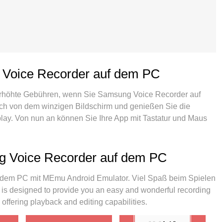
 Voice Recorder auf dem PC
erhöhte Gebühren, wenn Sie Samsung Voice Recorder auf
ich von dem winzigen Bildschirm und genießen Sie die
lay. Von nun an können Sie Ihre App mit Tastatur und Maus
ll die überraschenden Funktionen, die Sie erwartet haben:
g, intuitive Steuerung, keine Einschränkungen mehr durch
Der brandneue MEmu 9 ist die beste Wahl für die Nutzung von
g Voice Recorder auf dem PC
t unserer Absorption kodiert, ermöglicht der Multi-Instanz-
 zur gleichen Zeit. Und das Wichtigste, unsere exklusive
 dem PC mit MEmu Android Emulator. Viel Spaß beim Spielen
Ihres PCs freisetzen und alles reibungslos und angenehm
s designed to provide you an easy and wonderful recording
offering playback and editing capabilities.