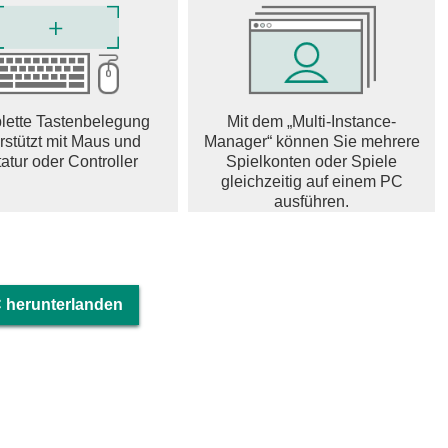
a Email, Messages, OneDrive, WhatsApp, etc.
ice Model
ation which is pre-installed app.
 app service. For optional permissions, the default
ette Tastenbelegung
Mit dem „Multi-Instance-
t allowed.
rstützt mit Maus und
Manager“ können Sie mehrere
atur oder Controller
Spielkonten oder Spiele
gleichzeitig auf einem PC
ausführen.
hile recording and provide Voice Label function
 herunterlanden