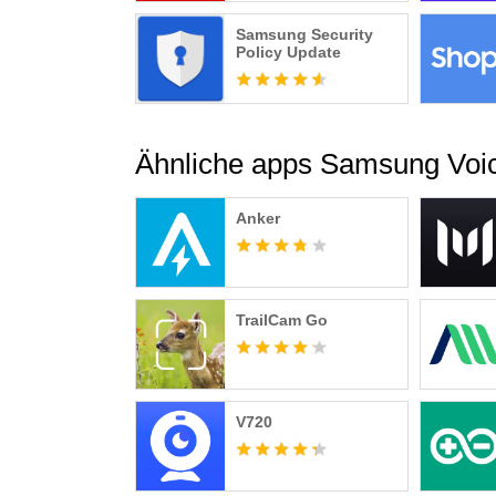
Samsung Security
Policy Update
Ähnliche apps Samsung Voi
Anker
TrailCam Go
V720