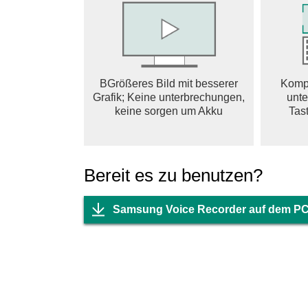
□ Share your recordings with your friends vi
* Not Support S5, Note4 Android-M
** Available recording mode depends on Dev
*** This is Samsung Device's Preloaded Applic
The following permissions are required for the
BGrößeres Bild mit besserer
Kompl
functionality of the service is turned on, but no
Grafik; Keine unterbrechungen,
unte
Required permissions
keine sorgen um Akku
Tast
. Microphone: Used for recording function
. Storage: Used to save recorded files
Optional permissions
Bereit es zu benutzen?
. Telephone: Used to decline calls received w
Samsung Voice Recorder auf dem PC