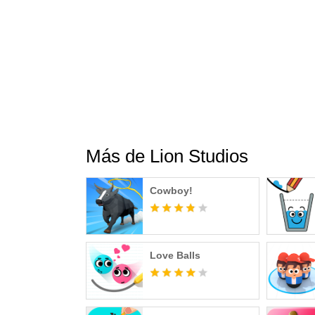
Twitter.com/LionStudiosCC
Youtube.com/c/LionStudiosCC
Más de Lion Studios
Cowboy!
Love Balls