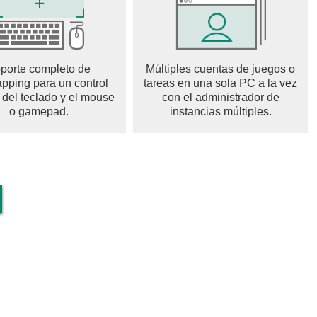
el mundo. Cambia la ubicación desde donde empiezas a
aciones y posibilidades infinitas.
porte completo de
Múltiples cuentas de juegos o
pping para un control
tareas en una sola PC a la vez
nte quieras tocar y jugar, El auténtico toque es para ti. Este
 del teclado y el mouse
con el administrador de
n de fútbol que existe. ¡Qué tengas suerte intentando dejar
o gamepad.
instancias múltiples.
i tienes cualquier comentario, necesitas ayuda para pasar un
ustaría ver en el juego.
er y Love Balls.
nes sobre nuestros juegos más populares;