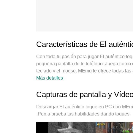
Características de El autént
Con toda tu pasión para jugar El auténtico t
pequeña pantalla de tu teléfono. Juega como un
teclado y el mouse. MEmu le ofrece todas las 
PC. Juega todo el tiempo que quieras, sin más
Más detalles
El nuevo MEmu 9 es la mejor opción para juga
experiencia, el exquisito sistema de keymappi
Capturas de pantalla y Vídeo
verdadero juego de PC. Codificado con nuestra
posible jugar 2 o más cuentas en el mismo dis
Descargar El auténtico toque en PC con MEmu
emulación puede liberar todo el potencial de 
¡Pon a prueba tus habilidades dando toques!
cómo juegas, sino también todo el proceso de d