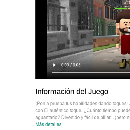
Información del Juego
¡Pon a prueba tus habilidades dando toques! Ju
con El auténtico toque. ¿Cuánto tiempo puede
aguantarlo? Divertido y fácil de pillar... ¡pero
nada!
Más detalles