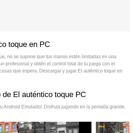
ico toque en PC
oque, no se supone que tus manos estén limitadas en una
 profesional y obtén el control total de tu juego con el
cosas que espera. Descargar y jugar El auténtico toque en
 limitaciones de batería, datos móviles y llamadas molestas.
r El auténtico toque en PC. Preparado con nuestra
ng preestablecido convierte a El auténtico toque en un
 de El auténtico toque PC
 absorción, el administrador de instancias múltiples hace
positivo. Y lo más importante, nuestro exclusivo motor de
 Android Emulador. Disfruta jugando en la pentalla grande.
su PC, hacer que todo sea más fluido. Nos importa no solo
isfrutar de la felicidad de los juegos.