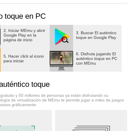
us habilidades. Desde aros hasta ladrillos y estilo libre,
o toque en PC
 el truco legendario de la "doble vuelta al mundo"??
2. Iniciar MEmu y abrir
3. Buscar El auténtico
Google Play en la
toque en Google Play
página de inicio
el balón? ¿Cuántos toques puedes dar? ¿Cómo se te da
6. Disfruta jugando El
5. Hacer click al icono
ego fácil de aprender pero difícil de dominar. ¿Qué tipo de
auténtico toque en PC
para iniciar
con MEmu
auténtico toque
que existe. Controla tus pies para mantener en el aire el
aguantar la pelota sobre el pie.
ratuito y 50 millones de personas ya están disfrutando su
logía de virtualización de MEmu te permite jugar a miles de juegos
nsivos gráficamente.
llos o quizá simplemente probar nuevos trucos en estilo libre,