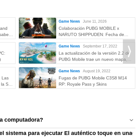
Game News
June 11, 2026
rand
Colaboración PUBG MOBILE x
saber:
NARUTO SHIPPUDEN: Fecha de
más
lanzamiento y recompensas gratuitas
Game News
September 17, 2022
PC:
La actualización de la versión 2.2 de
)
PUBG Mobile trae un nuevo mapa,
modos y más
Game News
August 19, 2022
: Las
Fugas de PUBG Mobile C3S8 M14
la S a
RP: Royale Pass y Skins
na computadora?
l sistema para ejecutar El auténtico toque en una