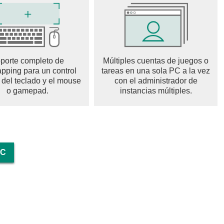
mbate, tanques pesados y drones para ganar una ventaja en
dados, mejora a tus oficiales y crea sinergias tácticas
o.
porte completo de
Múltiples cuentas de juegos o
pping para un control
tareas en una sola PC a la vez
vestiga tecnología avanzada y prepara tus fuerzas para un
 del teclado y el mouse
con el administrador de
o gamepad.
instancias múltiples.
ugadores de todo el mundo para coordinar ataques, compartir
nte.
eras líneas, engaña a tus rivales y deja tu nombre para
ygames.com/
PC