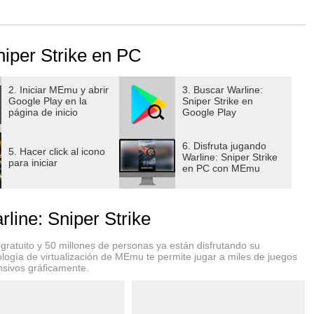
vos clave y penetra las defensas enemigas. Un solo disparo
iper Strike en PC
 no son tu única herramienta. Usa ametralladoras,
so hacia la victoria.
ión con controles fluidos y muertes en cámara lenta. El
2. Iniciar MEmu y abrir
3. Buscar Warline:
Google Play en la
Sniper Strike en
tamente al campo de batalla.
página de inicio
Google Play
6. Disfruta jugando
5. Hacer click al icono
es. Usa tus armas para eliminar los hostiles de a un sector
Warline: Sniper Strike
para iniciar
en PC con MEmu
do en manos enemigas.
e las ciudades recuperadas y convierte tus victorias tácticas
ine: Sniper Strike
o desencadena un ataque a gran escala. El primer disparo es
ratuito y 50 millones de personas ya están disfrutando su
logía de virtualización de MEmu te permite jugar a miles de juegos
nsivos gráficamente.
oldados especializados. Desde veteranos de combate
úne el equipo que más se adapte a tu estilo de juego.