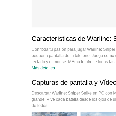
Características de Warline: 
Con toda tu pasión para jugar Warline: Sniper
pequeña pantalla de tu teléfono. Juega como un
teclado y el mouse. MEmu le ofrece todas las 
en PC. Juega todo el tiempo que quieras, sin 
Más detalles
molestas. El nuevo MEmu 9 es la mejor opción
nuestra experiencia, el exquisito sistema de 
Capturas de pantalla y Vídeo
en un verdadero juego de PC. Codificado con n
hace posible jugar 2 o más cuentas en el mism
Descargar Warline: Sniper Strike en PC con M
de emulación puede liberar todo el potencial 
grande. Vive cada batalla desde los ojos de u
cómo juegas, sino también todo el proceso de d
de todos.