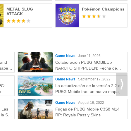
METAL SLUG
Pokémon Champions
ATTACK
Game News
June 11, 2026
rand
Colaboración PUBG MOBILE x
saber:
NARUTO SHIPPUDEN: Fecha de
más
lanzamiento y recompensas gratuitas
Game News
September 17, 2022
PC:
La actualización de la versión 2.2 de
)
PUBG Mobile trae un nuevo mapa,
modos y más
Game News
August 19, 2022
: Las
Fugas de PUBG Mobile C3S8 M14
la S a
RP: Royale Pass y Skins