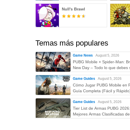
Null's Brawl
Temas más populares
Game News
August 5, 2026
PUBG Mobile × Spider-Man: B
New Day – Todo lo que debes 
skins, fecha, recompensas y 
Game Guides
August 5, 2026
Cómo Jugar PUBG Mobile en 
Guía Completa (Fácil y Rápido
Game Guides
August 5, 2026
Tier List de Armas PUBG 2026
Mejores Armas Clasificadas de 
la D (Guía Actualizada)