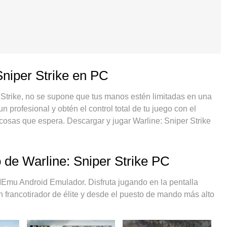
Sniper Strike en PC
 Strike, no se supone que tus manos estén limitadas en una
 profesional y obtén el control total de tu juego con el
cosas que espera. Descargar y jugar Warline: Sniper Strike
más limitaciones de batería, datos móviles y llamadas
 para jugar Warline: Sniper Strike en PC. Preparado con
keymapping preestablecido convierte a Warline: Sniper Strike
 de Warline: Sniper Strike PC
uestra absorción, el administrador de instancias múltiples
o dispositivo. Y lo más importante, nuestro exclusivo motor
Emu Android Emulador. Disfruta jugando en la pentalla
de su PC, hacer que todo sea más fluido. Nos importa no solo
n francotirador de élite y desde el puesto de mando más alto
isfrutar de la felicidad de los juegos.