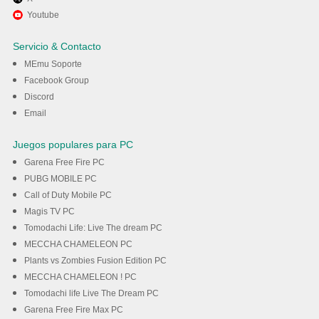
Disfruta jugando Keyboard Art
Youtube
en PC con MEmu
Servicio & Contacto
MEmu Soporte
Descargar
Facebook Group
Discord
Email
Juegos populares para PC
Garena Free Fire PC
PUBG MOBILE PC
Call of Duty Mobile PC
Magis TV PC
Tomodachi Life: Live The dream PC
MECCHA CHAMELEON PC
Plants vs Zombies Fusion Edition PC
MECCHA CHAMELEON ! PC
Tomodachi life Live The Dream PC
Garena Free Fire Max PC