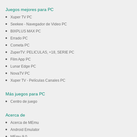
Juegos mejores para PC
Xuper TV PC
Seekee - Navegador de Video PC
BIXPLUS MAX PC
Errado PC
Cometa PC
ZuperTV: PELICULAS, +18, SERIE PC
Film App PC
Lunar Edge PC
NovaTV PC
Xuper TV - Películas Canales PC
Más juegos para PC
Centro de juego
Acerca de
Acerca de MEmu
Android Emulator
MEmu 9.0