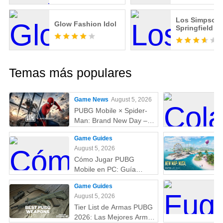
Los Simpson
Glow Fashion Idol
Springfield
Temas más populares
Game News
August 5, 2026
PUBG Mobile × Spider-
Man: Brand New Day –
Todo lo que debes saber:
Game Guides
skins, fecha,
August 5, 2026
recompensas y más
Cómo Jugar PUBG
Mobile en PC: Guía
Completa (Fácil y
Game Guides
Rápido)
August 5, 2026
Tier List de Armas PUBG
2026: Las Mejores Armas