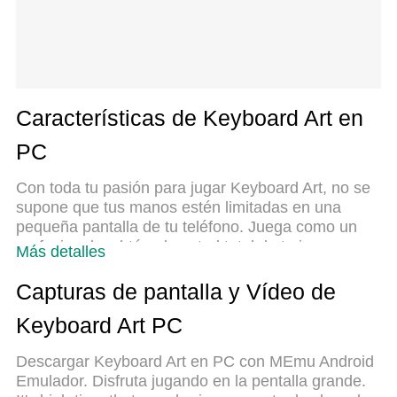
Características de Keyboard Art en
PC
Con toda tu pasión para jugar Keyboard Art, no se
supone que tus manos estén limitadas en una
pequeña pantalla de tu teléfono. Juega como un
profesional y obtén el control total de tu juego con
Más detalles
el teclado y el mouse. MEmu le ofrece todas las
cosas que espera. Descargar y jugar Keyboard Art
Capturas de pantalla y Vídeo de
en PC. Juega todo el tiempo que quieras, sin más
Keyboard Art PC
limitaciones de batería, datos móviles y llamadas
molestas. El nuevo MEmu 9 es la mejor opción
Descargar Keyboard Art en PC con MEmu Android
para jugar Keyboard Art en PC. Preparado con
Emulador. Disfruta jugando en la pentalla grande.
nuestra experiencia, el exquisito sistema de