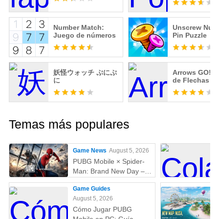
Number Match:
Unscrew Nuts
Juego de números
Pin Puzzle
妖怪ウォッチ ぷにぷ
Arrows GO! - 
に
de Flechas
Temas más populares
Game News
August 5, 2026
PUBG Mobile × Spider-
Man: Brand New Day –
Todo lo que debes saber:
Game Guides
skins, fecha,
August 5, 2026
recompensas y más
Cómo Jugar PUBG