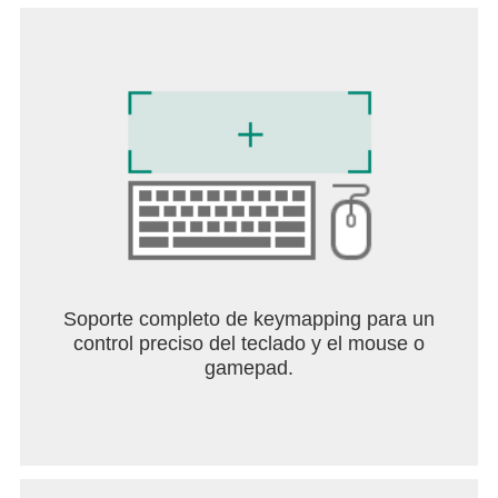
experiencia de los juegos de números! ¡Si te gusta
unir números, este juego de lógica es perfecto para
ti!
Qué es lo que recibes:
• Juego de lógica fácil de entender
• Horas de juego para disfrutar
• Desafíos diarios. Juega todos los días, completa
los desafíos diarios de un mes determinado y gana
trofeos únicos
• Eventos de temporada. Participa en eventos del
juego y abre postales exclusivas
• No hay límite de tiempo, así que no tengas prisa y
Soporte completo de keymapping para un
relájate jugando a estos juegos de matemáticas
control preciso del teclado y el mouse o
• Pistas para ayudarte a alcanzar el objetivo más
gamepad.
rápidamente
• ¡Nuevos juegos de números de uno de los
mejores desarrolladores!
¡Desafía a tu mente con el puzle de Number Match