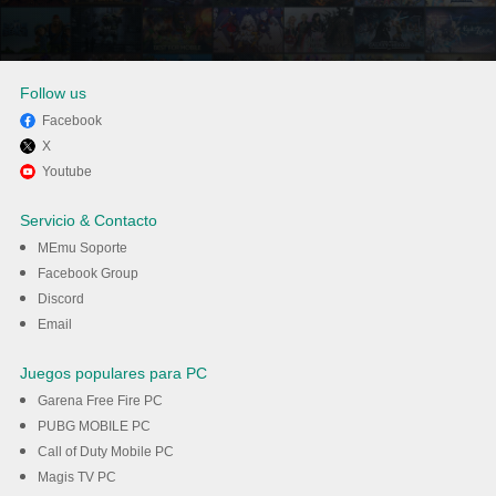
Follow us
Facebook
X
Disfruta jugando Number
Youtube
Match: Juego de números en
Servicio & Contacto
PC con MEmu
MEmu Soporte
Facebook Group
Discord
Descargar
Email
Juegos populares para PC
Garena Free Fire PC
PUBG MOBILE PC
Call of Duty Mobile PC
Magis TV PC