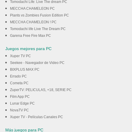
Tomodachi Life: Live The dream PC
MECCHA CHAMELEON PC
Plants vs Zombies Fusion Edition PC
MECCHA CHAMELEON ! PC
Tomodachi life Live The Dream PC
Garena Free Fire Max PC
Juegos mejores para PC
Xuper TV PC
Seekee - Navegador de Video PC
BIXPLUS MAX PC
Errado PC
Cometa PC
ZuperTV: PELICULAS, +18, SERIE PC
Film App PC
Lunar Edge PC
NovaTV PC
Xuper TV - Películas Canales PC
Más juegos para PC