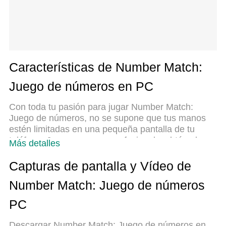
Características de Number Match:
Juego de números en PC
Con toda tu pasión para jugar Number Match:
Juego de números, no se supone que tus manos
estén limitadas en una pequeña pantalla de tu
teléfono. Juega como un profesional y obtén el
Más detalles
control total de tu juego con el teclado y el mouse.
MEmu le ofrece todas las cosas que espera.
Capturas de pantalla y Vídeo de
Descargar y jugar Number Match: Juego de
Number Match: Juego de números
números en PC. Juega todo el tiempo que quieras,
sin más limitaciones de batería, datos móviles y
PC
llamadas molestas. El nuevo MEmu 9 es la mejor
opción para jugar Number Match: Juego de
Descargar Number Match: Juego de números en