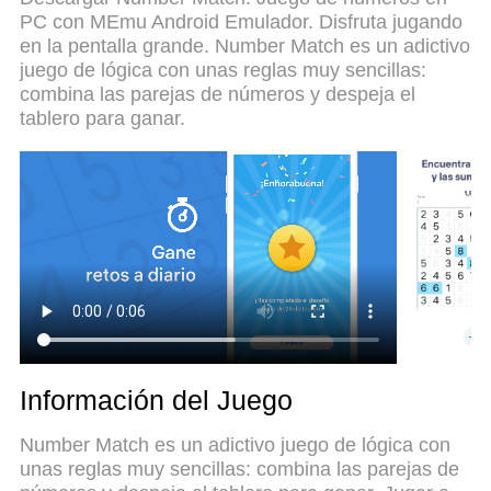
números en PC. Preparado con nuestra
PC con MEmu Android Emulador. Disfruta jugando
experiencia, el exquisito sistema de keymapping
en la pentalla grande. Number Match es un adictivo
preestablecido convierte a Number Match: Juego
juego de lógica con unas reglas muy sencillas:
de números en un verdadero juego de PC.
combina las parejas de números y despeja el
Codificado con nuestra absorción, el administrador
tablero para ganar.
de instancias múltiples hace posible jugar 2 o más
cuentas en el mismo dispositivo. Y lo más
importante, nuestro exclusivo motor de emulación
puede liberar todo el potencial de su PC, hacer que
todo sea más fluido. Nos importa no solo cómo
juegas, sino también todo el proceso de disfrutar
de la felicidad de los juegos.
Información del Juego
Number Match es un adictivo juego de lógica con
unas reglas muy sencillas: combina las parejas de