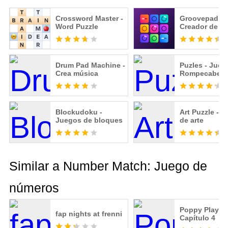
Crossword Master -
Groovepad -
Word Puzzle
Creador de m
Drum Pad Machine -
Puzles - Jueg
Crea música
Rompecabez
Blockudoku -
Art Puzzle - j
Juegos de bloques
de arte
Similar a Number Match: Juego de
números
Poppy Playti
fap nights at frenni
Capítulo 4