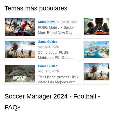
Temas más populares
Game News
August 5, 2026
PUBG Mobile × Spider-
Man: Brand New Day –
Todo lo que debes saber:
Game Guides
skins, fecha,
August 5, 2026
recompensas y más
Cómo Jugar PUBG
Mobile en PC: Guía
Completa (Fácil y
Game Guides
Rápido)
August 5, 2026
Tier List de Armas PUBG
2026: Las Mejores Armas
Clasificadas de la S a la
D (Guía Actualizada)
Soccer Manager 2024 - Football -
FAQs