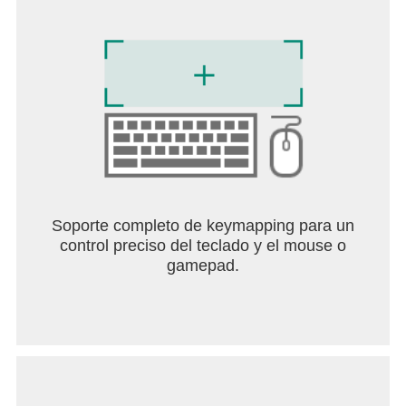
estadios reales nunca habían tenido tan buen
aspecto.
- Gestiona tácticamente a tu equipo ideal como tú
quieras, desde el entrenamiento hasta
las instrucciones en tiempo real sobre el terreno de
juego.
- Analiza en profundidad los informes estadísticos y
decide cómo mejorar el rendimiento de tu equipo.
- Construye y mejora tu estadio de fútbol y las
instalaciones tu club hasta que sean del máximo
nivel.
Soporte completo de keymapping para un
control preciso del teclado y el mouse o
gamepad.