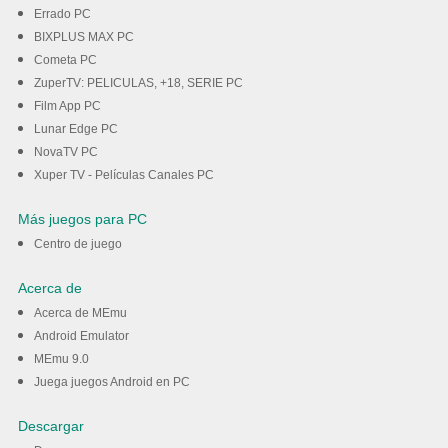
Errado PC
BIXPLUS MAX PC
Cometa PC
ZuperTV: PELICULAS, +18, SERIE PC
Film App PC
Lunar Edge PC
NovaTV PC
Xuper TV - Películas Canales PC
Más juegos para PC
Centro de juego
Acerca de
Acerca de MEmu
Android Emulator
MEmu 9.0
Juega juegos Android en PC
Descargar