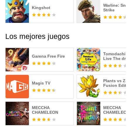
Warline: Snip
Kingshot
Strike
Los mejores juegos
Tomodachi Li
Garena Free Fire
Live The dre
Plants vs Zo
Magis TV
Fusion Editio
MECCHA
MECCHA
CHAMELEON
CHAMELEON 