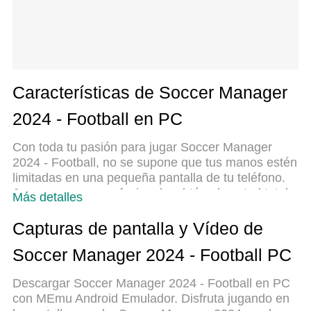
Características de Soccer Manager
2024 - Football en PC
Con toda tu pasión para jugar Soccer Manager
2024 - Football, no se supone que tus manos estén
limitadas en una pequeña pantalla de tu teléfono.
Juega como un profesional y obtén el control total
Más detalles
de tu juego con el teclado y el mouse. MEmu le
ofrece todas las cosas que espera. Descargar y
Capturas de pantalla y Vídeo de
jugar Soccer Manager 2024 - Football en PC.
Soccer Manager 2024 - Football PC
Juega todo el tiempo que quieras, sin más
limitaciones de batería, datos móviles y llamadas
Descargar Soccer Manager 2024 - Football en PC
molestas. El nuevo MEmu 9 es la mejor opción
con MEmu Android Emulador. Disfruta jugando en
para jugar Soccer Manager 2024 - Football en PC.