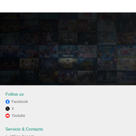
Follow us
Facebook
X
Disfruta jugando Soccer
Youtube
Manager 2024 - Football en PC
Servicio & Contacto