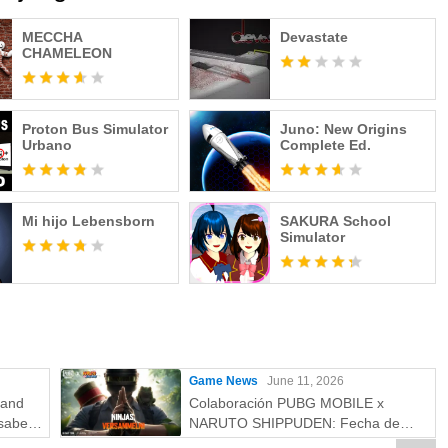
MECCHA
Devastate
CHAMELEON
Proton Bus Simulator
Juno: New Origins
Urbano
Complete Ed.
Mi hijo Lebensborn
SAKURA School
Simulator
Game News
June 11, 2026
rand
Colaboración PUBG MOBILE x
saber:
NARUTO SHIPPUDEN: Fecha de
más
lanzamiento y recompensas gratuitas