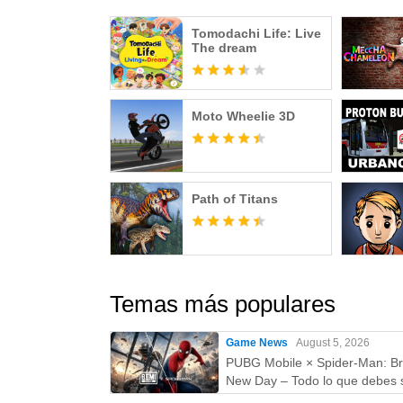
Tomodachi Life: Live
The dream
Moto Wheelie 3D
Path of Titans
Temas más populares
Game News
August 5, 2026
PUBG Mobile × Spider-Man: B
New Day – Todo lo que debes 
skins, fecha, recompensas y 