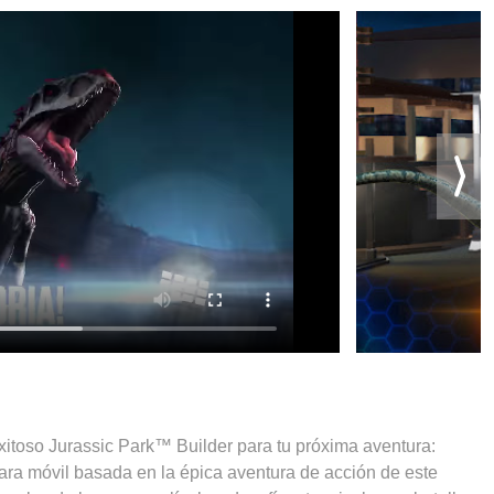
xitoso Jurassic Park™ Builder para tu próxima aventura:
 para móvil basada en la épica aventura de acción de este