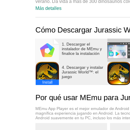
verano. Da vida a más de 300 dinosaurios colos
que harán temblar la tierra. Construye el par
Más detalles
lucha de dinosaurios sin igual.
Cómo Descargar Jurassic W
Para construir un equipo de campo de batalla
efectivo, que permita a tus dinosaurios pros
de dinosaurios adquiriendo paquetes de cartas
1. Descargar el
instalador de MEmu y
personajes favoritos de la película ya que, a 
finalice la instalación
dinosaurios. Ahora que el parque está abierto
4. Descargar y instalar
En Jurassic World™: el juego podrás:
Jurassic World™: el
juego
Install
- ¡Desafía las leyes de la ciencia a med
dinosaurios únicos!
Por qué usar MEmu para Jur
- CONSTRUYE Y MEJORA edificios emblemático
- ¡DESAFÍA a rivales de todo el mundo en BAT
MEmu App Player es el mejor emulador de Android g
- ¡INTERACTÚA con los personajes de la pelí
magnífica experiencia jugando en Android. La tecno
Android suavemente en tu PC, incluso los más inte
misiones desafiantes!
- ELIGE entre varios paquetes de cartas, ¡cada