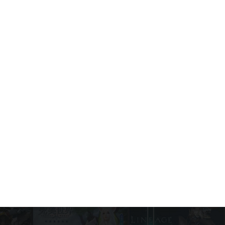
Game News
August 5, 2026
Call of Duty Mobile: Las mejores
armas para principiantes (Guía
completa y actualizada)
Game News
August 4, 2026
Temporada 7 de Call of Duty: Mobile
"Terminated" — Llegan el T-800 y el
T-1000