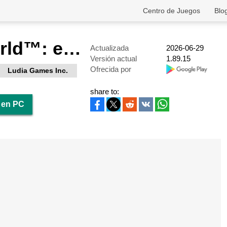
Centro de Juegos
Blo
Jurassic World™: el juego
Actualizada
2026-06-29
Versión actual
1.89.15
Ofrecida por
Ludia Games Inc.
share to:
 en PC