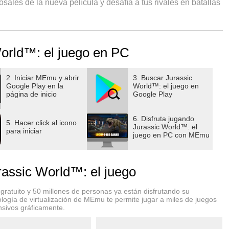
ales de la nueva película y desafía a tus rivales en batallas
que temático del mañana en esta experiencia de creación y
orld™: el juego en PC
 ganador tendrás que diseñar el parque más eficiente y
perar y evolucionar. Descubre nuevas y sorprendentes especies
 repletos de sorpresas. Únete a Owen, Claire y tus
2. Iniciar MEmu y abrir
3. Buscar Jurassic
Google Play en la
World™: el juego en
diario, alimentarás y mejorarás genéticamente a tus
página de inicio
Google Play
, ¡es hora de crear tu propio Jurassic World™!
6. Disfruta jugando
5. Hacer click al icono
Jurassic World™: el
para iniciar
juego en PC con MEmu
ida que REÚNES, ECLOSIONAS Y EVOLUCIONAS más de 300
assic World™: el juego
s y paisajes exuberantes inspirados en la película.
ALLAS que harán temblar la tierra!
ratuito y 50 millones de personas ya están disfrutando su
cula mientras exploras nuevas y emocionantes tramas y
logía de virtualización de MEmu te permite jugar a miles de juegos
nsivos gráficamente.
 uno de ellos puede traer a la vida a un dinosaurio especial!