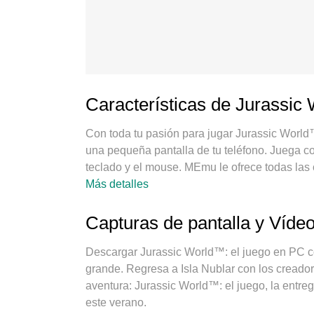
Características de Jurassic
Con toda tu pasión para jugar Jurassic World
una pequeña pantalla de tu teléfono. Juega com
teclado y el mouse. MEmu le ofrece todas las
juego en PC. Juega todo el tiempo que quieras
Más detalles
molestas. El nuevo MEmu 9 es la mejor opció
nuestra experiencia, el exquisito sistema de 
Capturas de pantalla y Víde
juego en un verdadero juego de PC. Codificad
múltiples hace posible jugar 2 o más cuentas 
Descargar Jurassic World™: el juego en PC c
exclusivo motor de emulación puede liberar to
grande. Regresa a Isla Nublar con los creador
importa no solo cómo juegas, sino también todo
aventura: Jurassic World™: el juego, la entre
este verano.