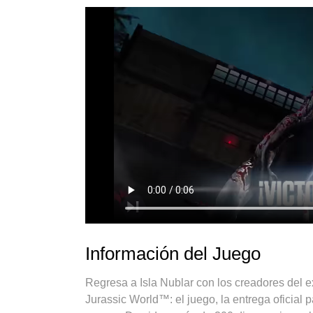
Información del Juego
Regresa a Isla Nublar con los creadores del e
Jurassic World™: el juego, la entrega oficial