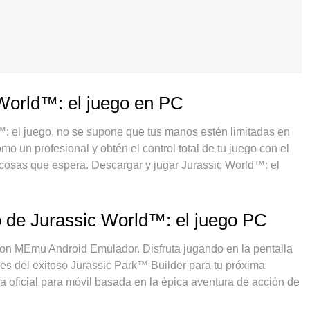
 World™: el juego en PC
™: el juego, no se supone que tus manos estén limitadas en
o un profesional y obtén el control total de tu juego con el
 cosas que espera. Descargar y jugar Jurassic World™: el
, sin más limitaciones de batería, datos móviles y llamadas
n para jugar Jurassic World™: el juego en PC. Preparado con
keymapping preestablecido convierte a Jurassic World™: el
o de Jurassic World™: el juego PC
o con nuestra absorción, el administrador de instancias
en el mismo dispositivo. Y lo más importante, nuestro
on MEmu Android Emulador. Disfruta jugando en la pentalla
do el potencial de su PC, hacer que todo sea más fluido. Nos
es del exitoso Jurassic Park™ Builder para tu próxima
 el proceso de disfrutar de la felicidad de los juegos.
ga oficial para móvil basada en la épica aventura de acción de