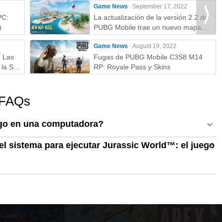
Game News
September 17, 2022
PC:
La actualización de la versión 2.2 de
)
PUBG Mobile trae un nuevo mapa,
modos y más
Game News
August 19, 2022
: Las
Fugas de PUBG Mobile C3S8 M14
la S a
RP: Royale Pass y Skins
- FAQs
ego en una computadora?
el sistema para ejecutar Jurassic World™: el juego