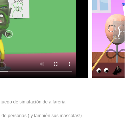
 juego de simulación de alfarería!
s de personas (¡y también sus mascotas!)