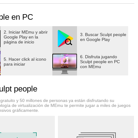
r posible para que el resultado sea lo más similar a la foto
ple en PC
2. Iniciar MEmu y abrir
3. Buscar Sculpt people
Google Play en la
y la capacidad de esculpir personas, pintar y convertir una
en Google Play
página de inicio
6. Disfruta jugando
5. Hacer click al icono
vertir la masa de arcilla en una obra de arte!
Sculpt people en PC
para iniciar
con MEmu
lpt people
arería ahora mismo
ratuito y 50 millones de personas ya están disfrutando su
y crea una obra maestra de alfarería!
logía de virtualización de MEmu te permite jugar a miles de juegos
nsivos gráficamente.