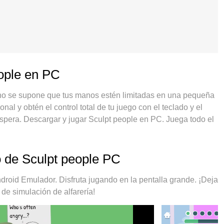
eople en PC
 no se supone que tus manos estén limitadas en una pequeña
nal y obtén el control total de tu juego con el teclado y el
pera. Descargar y jugar Sculpt people en PC. Juega todo el
batería, datos móviles y llamadas molestas. El nuevo MEmu 9
n PC. Preparado con nuestra experiencia, el exquisito sistema
ulpt people en un verdadero juego de PC. Codificado con
o de Sculpt people PC
cias múltiples hace posible jugar 2 o más cuentas en el mismo
usivo motor de emulación puede liberar todo el potencial de
oid Emulador. Disfruta jugando en la pentalla grande. ¡Deja
porta no solo cómo juegas, sino también todo el proceso de
 de simulación de alfarería!