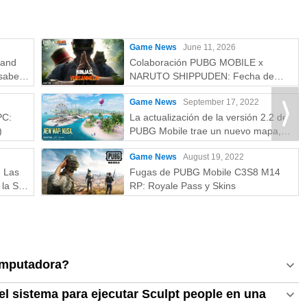
Game News
June 11, 2026
rand
Colaboración PUBG MOBILE x
saber:
NARUTO SHIPPUDEN: Fecha de
más
lanzamiento y recompensas gratuitas
Game News
September 17, 2022
PC:
La actualización de la versión 2.2 de
)
PUBG Mobile trae un nuevo mapa,
modos y más
Game News
August 19, 2022
: Las
Fugas de PUBG Mobile C3S8 M14
la S a
RP: Royale Pass y Skins
omputadora?
el sistema para ejecutar Sculpt people en una