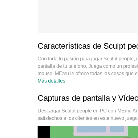
Características de Sculpt p
Con toda tu pasión para jugar Sculpt people,
pantalla de tu teléfono. Juega como un profesio
mouse. MEmu le ofrece todas las cosas que es
tiempo que quieras, sin más limitaciones de 
Más detalles
es la mejor opción para jugar Sculpt people e
de keymapping preestablecido convierte a Sc
Capturas de pantalla y Víde
nuestra absorción, el administrador de instan
dispositivo. Y lo más importante, nuestro excl
Descargar Sculpt people en PC con MEmu Andr
su PC, hacer que todo sea más fluido. Nos im
satisfechos a los clientes en este nuevo juego
disfrutar de la felicidad de los juegos.