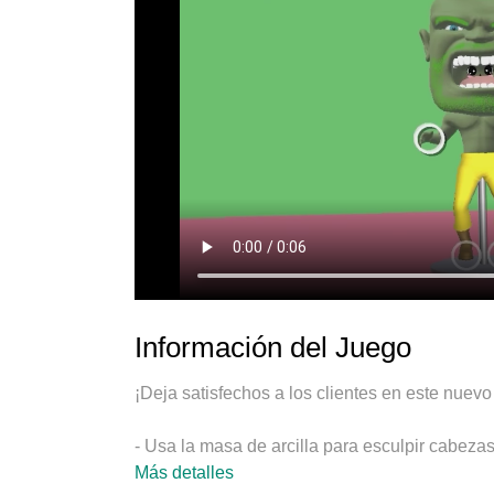
Información del Juego
¡Deja satisfechos a los clientes en este nuevo
- Usa la masa de arcilla para esculpir cabeza
Más detalles