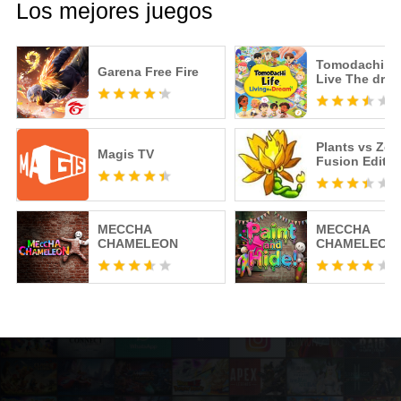
Los mejores juegos
Tomodachi Li
Garena Free Fire
Live The dre
Plants vs Zo
Magis TV
Fusion Editio
MECCHA
MECCHA
CHAMELEON
CHAMELEON 