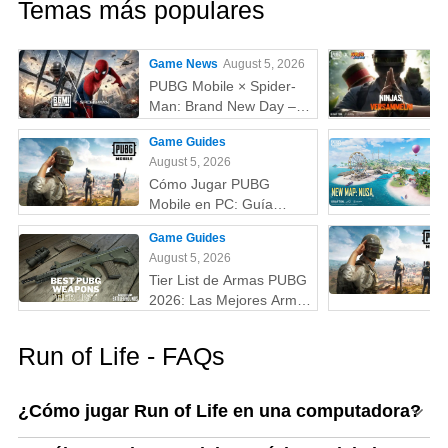
Temas más populares
Game News
August 5, 2026
PUBG Mobile × Spider-
Man: Brand New Day –
Todo lo que debes saber:
Game Guides
skins, fecha,
August 5, 2026
recompensas y más
Cómo Jugar PUBG
Mobile en PC: Guía
Completa (Fácil y
Game Guides
Rápido)
August 5, 2026
Tier List de Armas PUBG
2026: Las Mejores Armas
Clasificadas de la S a la
D (Guía Actualizada)
Run of Life - FAQs
¿Cómo jugar Run of Life en una computadora?