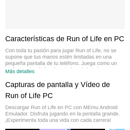
Características de Run of Life en PC
Con toda tu pasión para jugar Run of Life, no se
supone que tus manos estén limitadas en una
pequeña pantalla de tu teléfono. Juega como un
profesional y obtén el control total de tu juego con
Más detalles
el teclado y el mouse. MEmu le ofrece todas las
cosas que espera. Descargar y jugar Run of Life en
Capturas de pantalla y Vídeo de
PC. Juega todo el tiempo que quieras, sin más
Run of Life PC
limitaciones de batería, datos móviles y llamadas
molestas. El nuevo MEmu 9 es la mejor opción
Descargar Run of Life en PC con MEmu Android
para jugar Run of Life en PC. Preparado con
Emulador. Disfruta jugando en la pentalla grande.
nuestra experiencia, el exquisito sistema de
¡Experimenta toda una vida con cada carrera!
keymapping preestablecido convierte a Run of Life
en un verdadero juego de PC. Codificado con