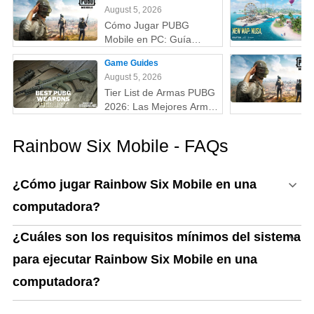
August 5, 2026
recompensas y más
Cómo Jugar PUBG
Mobile en PC: Guía
Completa (Fácil y
Game Guides
Rápido)
August 5, 2026
Tier List de Armas PUBG
2026: Las Mejores Armas
Clasificadas de la S a la
D (Guía Actualizada)
Rainbow Six Mobile - FAQs
¿Cómo jugar Rainbow Six Mobile en una
computadora?
¿Cuáles son los requisitos mínimos del sistema
para ejecutar Rainbow Six Mobile en una
computadora?