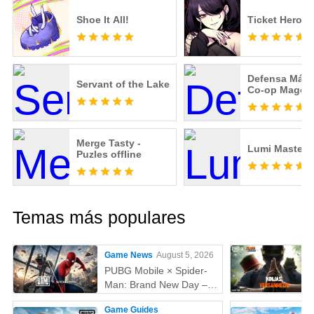
Shoe It All!
Ticket Hero
Defensa Mági
Servant of the Lake
Co-op Mago 
Merge Tasty -
Lumi Master
Puzles offline
Temas más populares
Game News
August 5, 2026
PUBG Mobile × Spider-
Man: Brand New Day –
Todo lo que debes saber:
Game Guides
skins, fecha,