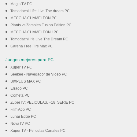
Magis TV PC
Tomodachi Life: Live The dream PC
MECCHA CHAMELEON PC
Plants vs Zombies Fusion Edition PC
MECCHA CHAMELEON ! PC
Tomodachi life Live The Dream PC
Garena Free Fire Max PC
Juegos mejores para PC
Xuper TV PC
Seekee - Navegador de Video PC
BIXPLUS MAX PC
Errado PC
Cometa PC
ZuperTV: PELICULAS, +18, SERIE PC
Film App PC
Lunar Edge PC
NovaTV PC
Xuper TV - Películas Canales PC