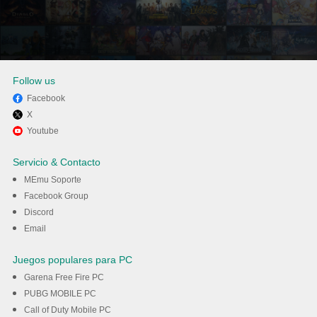
Follow us
Facebook
X
Disfruta jugando Rainbow Six
Youtube
Mobile en PC con MEmu
Servicio & Contacto
MEmu Soporte
Descargar
Facebook Group
Discord
Email
Juegos populares para PC
Garena Free Fire PC
PUBG MOBILE PC
Call of Duty Mobile PC