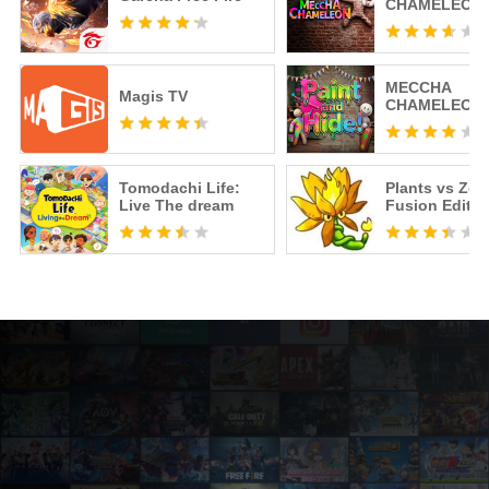
CHAMELEON
MECCHA
Magis TV
CHAMELEON 
Tomodachi Life:
Plants vs Zo
Live The dream
Fusion Editio