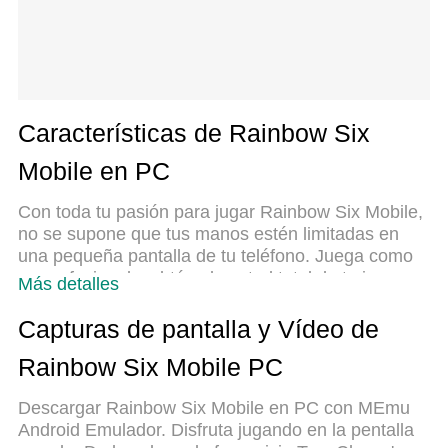
Características de Rainbow Six
Mobile en PC
Con toda tu pasión para jugar Rainbow Six Mobile,
no se supone que tus manos estén limitadas en
una pequeña pantalla de tu teléfono. Juega como
un profesional y obtén el control total de tu juego
Más detalles
con el teclado y el mouse. MEmu le ofrece todas
las cosas que espera. Descargar y jugar Rainbow
Capturas de pantalla y Vídeo de
Six Mobile en PC. Juega todo el tiempo que
Rainbow Six Mobile PC
quieras, sin más limitaciones de batería, datos
móviles y llamadas molestas. El nuevo MEmu 9 es
Descargar Rainbow Six Mobile en PC con MEmu
la mejor opción para jugar Rainbow Six Mobile en
Android Emulador. Disfruta jugando en la pentalla
PC. Preparado con nuestra experiencia, el