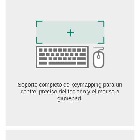
JCJ ESTRATÉGICO EN EQUIPOS: la estrategia y
el trabajo en equipo son la clave del éxito en
Rainbow Six Mobile. Adapta tu estrategia para
cada mapa, rol y situación en un combate online de
5c5 competitivo. Los atacantes deben recopilar
información y romper las defensas, mientras que
los defensores deben fortificar las posiciones y
controlar el mapa. Una auténtica jugabilidad de
shooter de acción táctico recompensa la
comunicación y la planificación.
AGENTES ESPECIALIZADOS: forma un equipo
Soporte completo de keymapping para un
con agentes muy bien entrenados de Rainbow Six
control preciso del teclado y el mouse o
Siege. Cada agente lleva armas, dispositivos y
gamepad.
habilidades únicos al campo de batalla. Dominar a
los agentes es la clave para obtener el éxito en
este shooter online competitivo.
NUEVA TEMPORADA MENSUAL: cada mes,
descubre nueva acción con nuevos agentes,