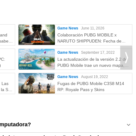
Game News
June 11, 2026
rand
Colaboración PUBG MOBILE x
saber:
NARUTO SHIPPUDEN: Fecha de
más
lanzamiento y recompensas gratuitas
Game News
September 17, 2022
PC:
La actualización de la versión 2.2 de
)
PUBG Mobile trae un nuevo mapa,
modos y más
Game News
August 19, 2022
: Las
Fugas de PUBG Mobile C3S8 M14
la S a
RP: Royale Pass y Skins
omputadora?