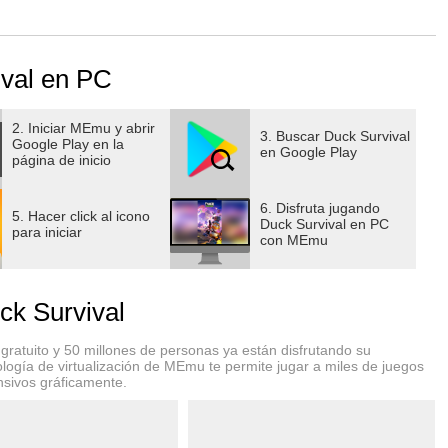
avés del apocalipsis!
ar, combinado con una emocionante jugabilidad de
val en PC
 reclutar soldados y desplegar poderosas defensas como
2. Iniciar MEmu y abrir
3. Buscar Duck Survival
Google Play en la
rarte para la batalla!
en Google Play
página de inicio
jefes gigantes atacan. ¡Defiende tu fortaleza hasta el
6. Disfruta jugando
5. Hacer click al icono
Duck Survival en PC
para iniciar
con MEmu
el mundo!
a vez jugarás como un valiente pato, desbloqueando una gran
 estilo!
k Survival
ión de tu base. ¿Fracasas? ¡Los zombis destrozarán tus
ratuito y 50 millones de personas ya están disfrutando su
logía de virtualización de MEmu te permite jugar a miles de juegos
nsivos gráficamente.
con ametralladoras y muchos más héroes con superpoderes te