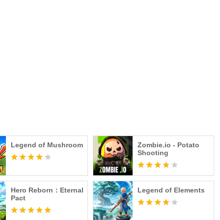
el apocalipsis?
cuadrón de patos y sumérgete en combates de disparos
Defense!
timas noticias del juego y recompensas exclusivas:
valofficial/
Legend of Mushroom
Zombie.io - Potato
Shooting
Hero Reborn：Eternal
Legend of Elements
Pact