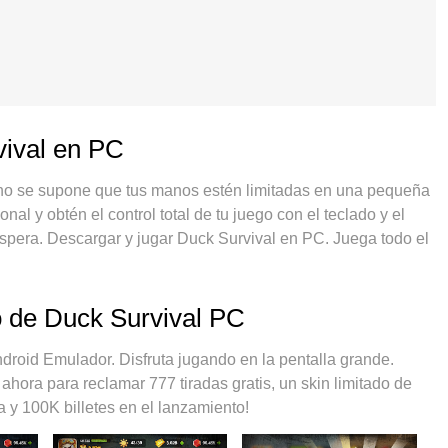
vival en PC
, no se supone que tus manos estén limitadas en una pequeña
nal y obtén el control total de tu juego con el teclado y el
pera. Descargar y jugar Duck Survival en PC. Juega todo el
batería, datos móviles y llamadas molestas. El nuevo MEmu 9
n PC. Preparado con nuestra experiencia, el exquisito
rte a Duck Survival en un verdadero juego de PC. Codificado
o de Duck Survival PC
stancias múltiples hace posible jugar 2 o más cuentas en el
ro exclusivo motor de emulación puede liberar todo el
oid Emulador. Disfruta jugando en la pentalla grande.
uido. Nos importa no solo cómo juegas, sino también todo el
ora para reclamar 777 tiradas gratis, un skin limitado de
os.
 y 100K billetes en el lanzamiento!