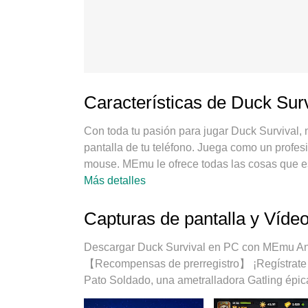
Características de Duck Sur
Con toda tu pasión para jugar Duck Survival
pantalla de tu teléfono. Juega como un profesio
mouse. MEmu le ofrece todas las cosas que es
tiempo que quieras, sin más limitaciones de 
Más detalles
es la mejor opción para jugar Duck Survival e
sistema de keymapping preestablecido convie
Capturas de pantalla y Víde
con nuestra absorción, el administrador de in
mismo dispositivo. Y lo más importante, nuest
Descargar Duck Survival en PC con MEmu Andr
potencial de su PC, hacer que todo sea más fl
【Recompensas de prerregistro】 ¡Regístrate ah
proceso de disfrutar de la felicidad de los jueg
Pato Soldado, una ametralladora Gatling épica