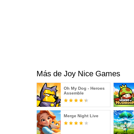
¿Podrás sobrevivir hasta el mismísimo final d
¡Únete a Duck Survival ahora, reúne a tu es
trepidantes y batallas estratégicas de Tower 
【Únete a nosotros】
Únete a nuestra comunidad oficial para las úl
Discord: https://discord.gg/QgXS5vtmvr
Facebook: https://www.facebook.com/ducksurvi
Más de Joy Nice Games
Oh My Dog - Heroes
Assemble
Merge Night Live