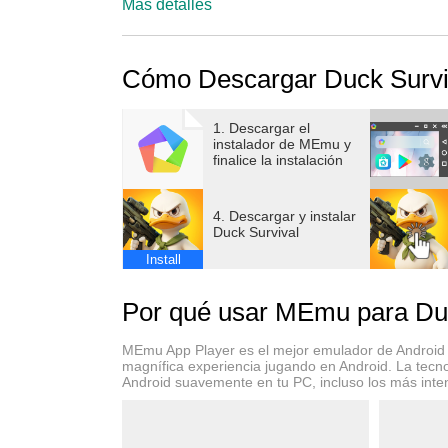
Ducks vs. Zombies: ¡ábrete paso luchando a tr
Más detalles
¡Un juego de disparos Roguelike fácil de jug
supervivencia y Tower Defense!
Cómo Descargar Duck Survi
- ¡Construye de día, defiende de noche!
Día: ¡Usa tus recursos para mejorar tu base,
1. Descargar el
instalador de MEmu y
Torres Ametralladoras y Torres EMP para prepa
finalice la instalación
Noche: Casi un centenar de zombis mutantes y 
amanecer!
4. Descargar y instalar
Duck Survival
- ¡Patos peculiares, supervivencia en el fin d
Install
Olvídate de los supervivientes humanos: ¡est
variedad de skins de patos únicos y con mucho
Por qué usar MEmu para Duc
Cada noche que sobrevives impulsa la evoluc
defensas sin piedad!
MEmu App Player es el mejor emulador de Android g
magnífica experiencia jugando en Android. La tecno
Android suavemente en tu PC, incluso los más inte
- ¡Reúne héroes, forma el equipo definitivo!
¡Agentes expertos, crías de dragón armadas 
están esperando para unirse a ti!