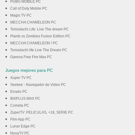
PUBG MOBILE PC
Call of Duty Mobile PC
Magis TV PC
MECCHA CHAMELEON PC
Tomodachi Life: Live The dream PC
Plants vs Zombies Fusion Edition PC
MECCHA CHAMELEON ! PC
Tomodachi life Live The Dream PC
Garena Free Fire Max PC
Juegos mejores para PC
Xuper TV PC
Seekee - Navegador de Video PC
Errado PC
BIXPLUS MAX PC
Cometa PC
ZuperTV: PELICULAS, +18, SERIE PC
Film App PC
Lunar Edge PC
NovaTV PC