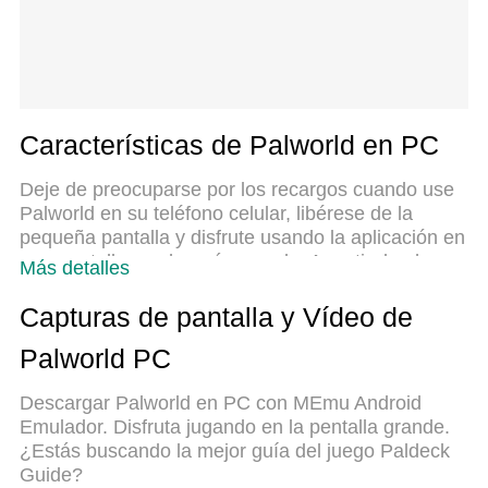
Características de Palworld en PC
Deje de preocuparse por los recargos cuando use
Palworld en su teléfono celular, libérese de la
pequeña pantalla y disfrute usando la aplicación en
una pantalla mucho más grande. A partir de ahora,
Más detalles
obtenga una experiencia de pantalla completa de
su aplicación con teclado y mouse. MEmu le ofrece
Capturas de pantalla y Vídeo de
todas las características sorprendentes que
Palworld PC
esperaba: instalación rápida y configuración fácil,
controles intuitivos, no más limitaciones de batería,
Descargar Palworld en PC con MEmu Android
datos móviles y llamadas molestas. El nuevo
Emulador. Disfruta jugando en la pentalla grande.
MEmu 9 es la mejor opción para usar Palworld en
¿Estás buscando la mejor guía del juego Paldeck
su computadora. Codificado con nuestra absorción,
Guide?
el administrador de instancias múltiples hace