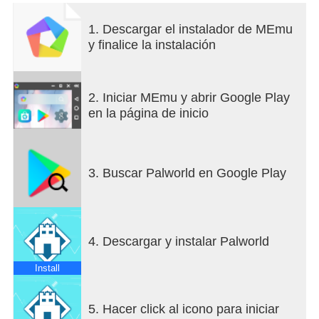
Buscar
1. Descargar el instalador de MEmu
¡Amigos, habilidades, objetos y más!
y finalice la instalación
Personajes y bases
¡Almacena múltiples personajes y bases
2. Iniciar MEmu y abrir Google Play
separados!
en la página de inicio
...¡con actualizaciones periódicas!
¿Quieres saber más sobre el juego Paldeck o
3. Buscar Palworld en Google Play
tienes más solicitudes de funciones? Háganos
saber en toolbox.app.dev@gmail.com.
4. Descargar y instalar Palworld
Install
5. Hacer click al icono para iniciar