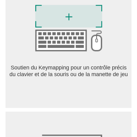
commerciaux, qui ne sont pas des annonces
payantes.
- Consultez l'avis de confidentialité relatif aux
comptes Google gérés avec Family Link pour en
savoir plus sur nos pratiques en matière de
confidentialité lorsque vos enfants sont connectés à
leur compte Google.
- Même si vos enfants utilisent l'application sans
être connectés à leur compte Google, l'avis de
confidentialité de YouTube Kids s'applique.
Soutien du Keymapping pour un contrôle précis
du clavier et de la souris ou de la manette de jeu