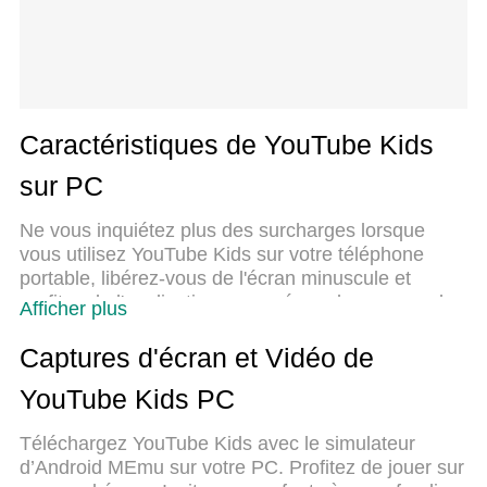
Caractéristiques de YouTube Kids
sur PC
Ne vous inquiétez plus des surcharges lorsque
vous utilisez YouTube Kids sur votre téléphone
portable, libérez-vous de l'écran minuscule et
profitez de l'application sur un écran beaucoup plus
Afficher plus
grand. Désormais, vous pouvez utiliser votre
application en plein écran avec le clavier et la
Captures d'écran et Vidéo de
souris. MEmu vous offre toutes les fonctionnalités
YouTube Kids PC
surprenantes que vous attendiez : installation
rapide et configuration facile, commandes
Téléchargez YouTube Kids avec le simulateur
intuitives, plus de limitations de batterie, de
d’Android MEmu sur votre PC. Profitez de jouer sur
données mobiles et d'appels dérangeants. Le tout