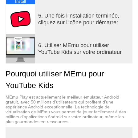
dessins animés ou les activités manuelles avec le
Install
paramètre Les petits.
- Donnez aux enfants plus grands la liberté de
5. Une fois l'installation terminée,
rechercher des musiques et des vidéos de gaming
cliquez sur l'icône pour démarrer
populaires avec le paramètre Les plus grands.
- Ou sélectionnez les vidéos, chaînes et collections
que vos enfants peuvent voir avec le paramètre
6. Utiliser MEmu pour utiliser
Contenus approuvés uniquement.
YouTube Kids sur votre ordinateur
Regardez à nouveau leurs vidéos préférées avec
eux
Pourquoi utiliser MEmu pour
Retrouvez rapidement les vidéos préférées de vos
enfants et les contenus que vous avez partagés
YouTube Kids
avec eux dans l'onglet Regarder à nouveau.
MEmu Play est actuellement le meilleur émulateur Android
Personnalisez l'expérience de visionnage de vos
gratuit, avec 50 millions d'utilisateurs qui profitent d'une
expérience Android exceptionnelle. La technologie de
enfants grâce au contrôle parental
virtualisation de MEmu vous permet de jouer facilement à des
Les fonctionnalités de contrôle parental vous aident
milliers d'applications Android sur votre ordinateur, même les
à limiter ce que vos enfants regardent et à mieux
plus gourmandes en ressources.
guider leur expérience de visionnage. Notre
processus de blocage contribue à ce que les