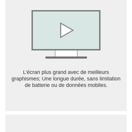
vidéos sur YouTube Kids soient sûres et adaptées
aux familles, mais tout le monde n'a pas la même
sensibilité. Vous n'aimez pas une vidéo ou une
chaîne, ou vous avez trouvé un contenu
inapproprié ? Signalez-le à notre équipe pour
qu'elle l'examine.
Définissez une limite de temps d'utilisation
Encouragez vos enfants à faire une pause dans
leur exploration. Utilisez le minuteur pour bloquer
l'application quand ils ont atteint la limite et leur
L’écran plus grand avec de meilleurs
donner l'occasion de mettre en pratique ce qu'ils
graphismes; Une longue durée, sans limitation
ont appris.
de batterie ou de données mobiles.
Lisez ces informations importantes
- Vous devez configurer l'application vous-même
pour garantir une expérience optimale à votre
famille.
- Vos enfants sont susceptibles de voir des vidéos
de créateurs YouTube comportant des contenus