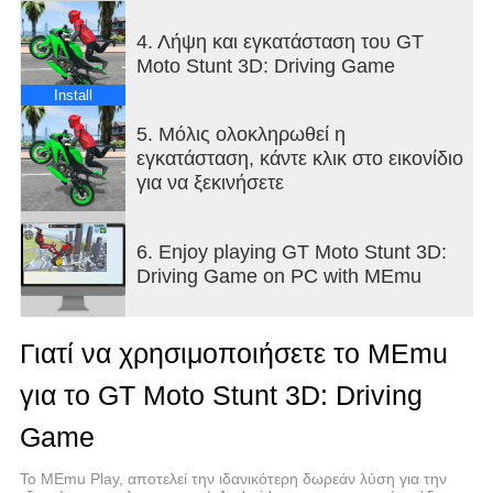
- Speed control options and different sign boards to
control the acceleration
4. Λήψη και εγκατάσταση του GT
- Winning rewards and much more gifts
Moto Stunt 3D: Driving Game
- Different camera views in bike games
- Many superheroes characters are waiting for you!
Install
5. Μόλις ολοκληρωθεί η
Master the controls and become the best
εγκατάσταση, κάντε κλικ στο εικονίδιο
motorcycles driver at GT Moto Stunt 3D now!
για να ξεκινήσετε
6. Enjoy playing GT Moto Stunt 3D:
Driving Game on PC with MEmu
Γιατί να χρησιμοποιήσετε το MEmu
για το GT Moto Stunt 3D: Driving
Game
Το MEmu Play, αποτελεί την ιδανικότερη δωρεάν λύση για την