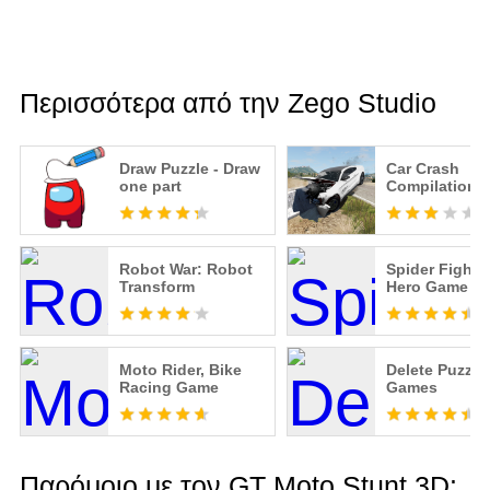
Περισσότερα από την Zego Studio
Draw Puzzle - Draw
Car Crash
one part
Compilation 
Robot War: Robot
Spider Fighti
Transform
Hero Game
Moto Rider, Bike
Delete Puzzle
Racing Game
Games
Παρόμοιο με τον GT Moto Stunt 3D: