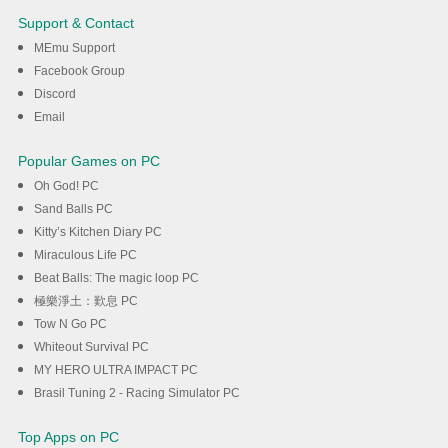
3D: Driving Game on PC with
Support & Contact
MEmu
MEmu Support
Facebook Group
Discord
Λήψη
Email
Popular Games on PC
Oh God! PC
Sand Balls PC
Kitty’s Kitchen Diary PC
Miraculous Life PC
Beat Balls: The magic loop PC
極樂淨土：歎息 PC
Tow N Go PC
Whiteout Survival PC
MY HERO ULTRA IMPACT PC
Brasil Tuning 2 - Racing Simulator PC
Top Apps on PC