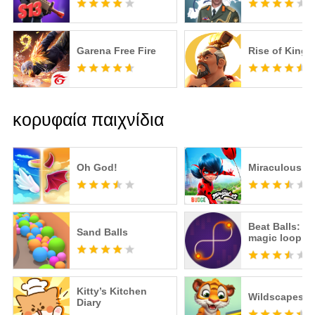
Garena Free Fire
Rise of King
κορυφαία παιχνίδια
Oh God!
Miraculous Li
Beat Balls: T
Sand Balls
magic loop
Kitty’s Kitchen
Wildscapes
Diary