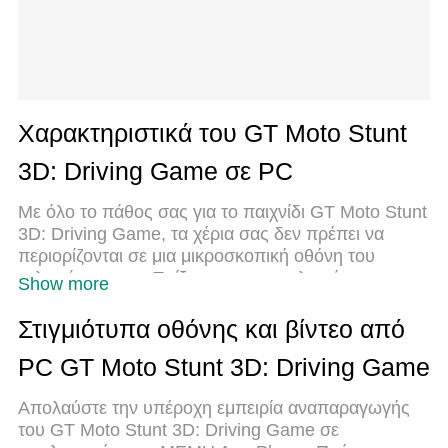
Χαρακτηριστικά του GT Moto Stunt
3D: Driving Game σε PC
Με όλο το πάθος σας για το παιχνίδι GT Moto Stunt
3D: Driving Game, τα χέρια σας δεν πρέπει να
περιορίζονται σε μια μικροσκοπική οθόνη του
τηλεφώνου σας. Παίξτε σαν επαγγελματίας και
Show more
αποκτήστε τον πλήρη έλεγχο του παιχνιδιού σας με
πληκτρολόγιο και ποντίκι. Το MEmu σας προσφέρει
Στιγμιότυπα οθόνης και βίντεο από
όλα όσα περιμένετε. Κατεβάστε και παίξτε GT Moto
PC GT Moto Stunt 3D: Driving Game
Stunt 3D: Driving Game σε υπολογιστή. Παίξτε όσο
θέλετε, χωρίς άλλους περιορισμούς μπαταρίας,
Απολαύστε την υπέροχη εμπειρία αναπαραγωγής
δεδομένων κινητής τηλεφωνίας και ενοχλητικών
του GT Moto Stunt 3D: Driving Game σε
κλήσεων. Το ολοκαίνουργιο MEmu 9 είναι η