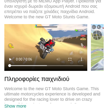
υπολογιστή με το MEMU App Player. Πρόκειται για
καλύτερη επιλογή για να παίξετε GT Moto Stunt 3D:
έναν ισχυρό δωρεάν εξομοιωτή Android που σας
Driving Game σε υπολογιστή. Ετοιμασμένο με την
επιτρέπει να παίζετε χιλιάδες παιχνίδια Android.
εμπειρία μας, το εξαιρετικό σύστημα
Welcome to the new GT Moto Stunts Game.
προκαθορισμένης αντιστοίχισης πλήκτρων καθιστά
το GT Moto Stunt 3D: Driving Game ένα
πραγματικό παιχνίδι υπολογιστή. Ο διαχειριστής
πολλαπλών περιπτώσεων MEmu καθιστά δυνατό
το παιχνίδι με 2 ή περισσότερους λογαριασμούς
στην ίδια συσκευή. Και το πιο σημαντικό, η
αποκλειστική μηχανή εξομοίωσης μας μπορεί να
απελευθερώσει πλήρως τις δυνατότητες του
υπολογιστή σας, κάνοντας τα πάντα ομαλά.
Πληροφορίες παιχνιδιού
Welcome to the new GT Moto Stunts Game. This
ultimate motorcycles experience is developed and
designed for the racing lover to drive on crazy
impossible tracks to perform speed. So prepare
Show more