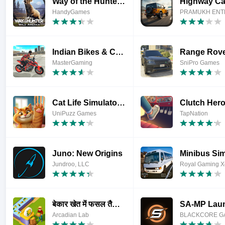
Way of the Hunter Wild America
HandyGames
PRAMUKH ENT
Indian Bikes & Cars Master 3D
MasterGaming
SniPro Games
Cat Life Simulator: Devil Cat
Clutch Her
UniPuzz Games
TapNation
Juno: New Origins
Jundroo, LLC
Royal Gaming 
बेकार खेत में फसल तैयार करने
SA-MP Lau
Arcadian Lab
BLACKCORE G