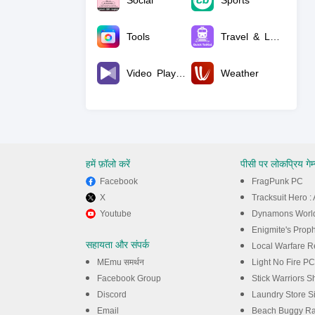
Social
Sports
Tools
Travel & Local
Video Players
Weather
हमें फ़ॉलो करें
पीसी पर लोकप्रिय गेम
Facebook
FragPunk PC
X
Tracksuit Hero 
Youtube
Dynamons Worl
Enigmite's Prop
सहायता और संपर्क
Local Warfare R
MEmu समर्थन
Light No Fire PC
Facebook Group
Stick Warriors 
Discord
Laundry Store S
Email
Beach Buggy Ra