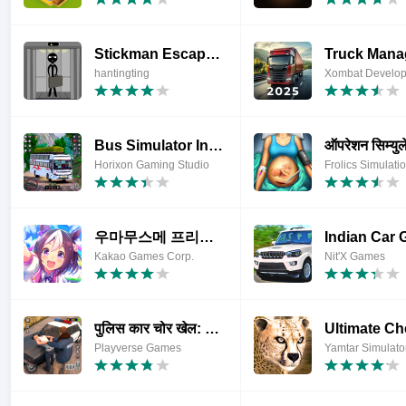
Stickman Escape Lift 2 : Funny
hantingting
Bus Simulator Indian Bus Games
Horixon Gaming Studio
우마무스메 프리티 더비
Kakao Games Corp.
Nit'X Games
पुलिस कार चोर खेल: Police Game
Playverse Games
Yamtar Simulat