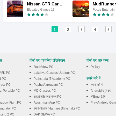
Nissan GTR Car Simulator Games
MudRunner
Elevated Games 13
Focus Entertain
1
2
3
4
5
्स
पीसी पर प्रचलित एप्लिकेशन
पीसी पर और गेम्स
RushView PC
गेम केंद्र
: AFK PC
Lakshya Classes Udaipur PC
हमारे बारे में
d PC
Pathshala IT Academy PC
hecy PC
Pashu Aarogyam PC
हमारे बारे में
e: Portable PC
MD Classes PC
Android एमुलेटर
श्रद्धांजलि कार्ड मेकर PC
MEmu 9.0
Shadow Fight PC
Ayushman App PC
Play Android Ga
imulator PC
हमारे-शिक्षक (Hamare Shikshak) PC
cing 2 PC
DAK SEWA PC