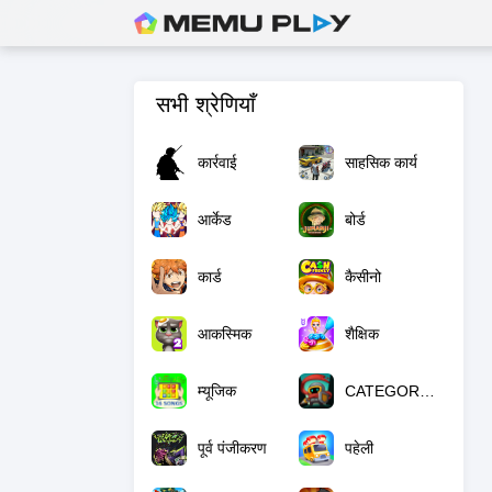
सभी श्रेणियाँ
कार्रवाई
साहसिक कार्य
आर्केड
बोर्ड
कार्ड
कैसीनो
आकस्मिक
शैक्षिक
म्यूजिक
CATEGORY_NULL
पूर्व पंजीकरण
पहेली