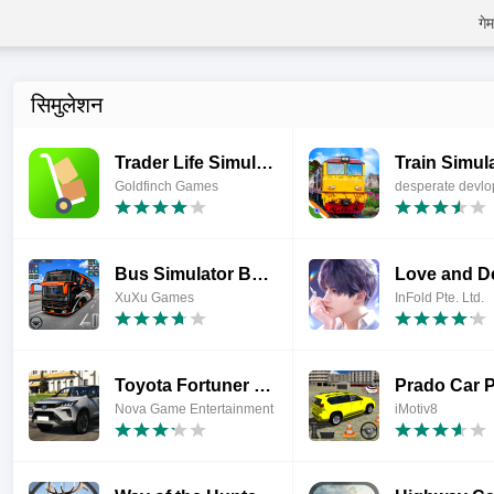
गेम
सिमुलेशन
Trader Life Simulator
Goldfinch Games
desperate devlo
Bus Simulator Bus Driving Game
XuXu Games
InFold Pte. Ltd.
Toyota Fortuner SUV City Rides
Prado Car 
Nova Game Entertainment
iMotiv8