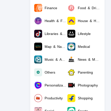
Finance
Food & Drink
Health & Fitness
House & Home
Libraries & Demo
Lifestyle
Map & Navigation
Medical
Music & Audio
News & Magazines
Others
Parenting
Personalization
Photography
Productivity
Shopping