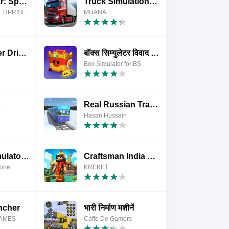
Highway Car: Speed Drive 3D
Truck Simulation : Empire
ERPRISE
MUANA
Range Rover Driving Simulator
बॉक्स सिम्युलेटर विवाद सितारे
Box Simulator for BS
o
Real Russian Train Simulator
Hasan Hussain
Minibus Simulator City Bus
Craftsman India World Craft 3D
Xone
KREKET
ncher
भारी निर्माण मशीनें
AMES
Caffe De Gamers