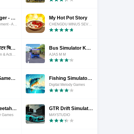
Truck Manager - 2025
My Hot Pot Story
Xombat Development - Airline manager games
CHENGDU MINUS SEVEN DEGREES TECHNOLOGY CO., LTD
ऑपरेशन सिम्युलेटर चिकित्सक गेम
Bus Simulator Kerala
Frolics Simulation & Action Games
AJAS M M
Indian Car Games 3D Scorpio
Fishing Simulator: Fish Inc 3D
Digital Melody Games
Ultimate Cheetah Simulator
GTR Drift Simulator 3D Race
or Games
MAYSTUDIO