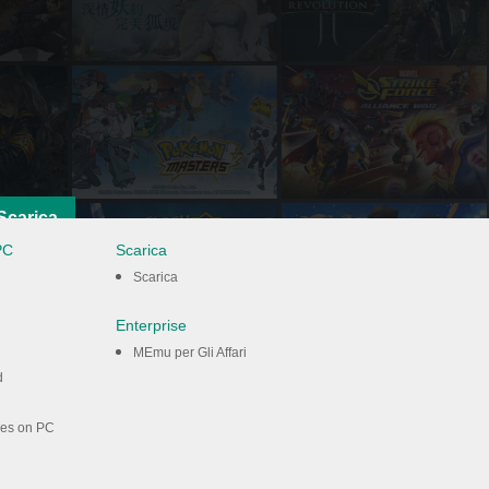
Scarica
PC
Scarica
Scarica
Enterprise
MEmu per Gli Affari
d
mes on PC