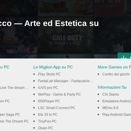
ucco — Arte ed Estetica su
su PC
Le Migliori App su PC
More Games on 
Play Shots PC
Centro dei giochi
FantaLab Manager - Fantacalcio PC
Informazioni Su
Live The dream PC
iUVS pro PC
WePlay - Game & Party PC
Chi Siamo
on PC
000Player PC
Emulatore Androi
LSC Smart Connect PC
MEmu 9.0
per Saga PC
fctv 33 tv PC
Play Android Ga
Live The Dream PC
TinyFun PC
Osaio PC