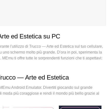
Arte ed Estetica su PC
ante l'utilizzo di Trucco — Arte ed Estetica sul tuo cellulare,
 su uno schermo molto più grande. D'ora in poi, sperimenta la
MEmu ti offre tutte le sorprendenti funzioni che ti aspettavi:
trolli intuitivi, niente più limitazioni di batteria, dati mobili e
è la prima scelta per utilizzare Trucco — Arte ed Estetica sul
ento, il gestore multi-istanza consente di aprire 2 o più
rucco — Arte ed Estetica
 nostro esclusivo motore di emulazione può sbloccare il
scio e piacevole.
MEmu Android Emulator. Divertiti giocando sul grande
e di moda più coraggiose e rendi il mondo più bello grazie al