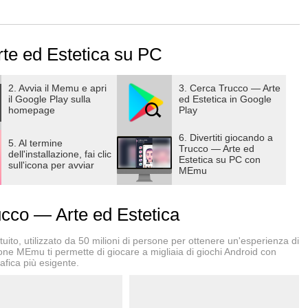
eare vere opere d'arte su face chart. Ma cosa sono i face
 utilizzati dai truccatori per inventare un nuovo look, testare
re se scelgono la giusta tonalità di rossetto. La nostra app può
te ed Estetica su PC
ssionisti. Sperimenta con colori e texture o crea il tuo prossimo
2. Avvia il Memu e apri
3. Cerca Trucco — Arte
il Google Play sulla
ed Estetica in Google
homepage
Play
 occhi, delle labbra, delle guance, ecc.
sembrano, dipingono e si combinano come quelli veri: fondotinta,
6. Divertiti giocando a
5. Al termine
Trucco — Arte ed
cc.
dell'installazione, fai clic
Estetica su PC con
sull'icona per avviar
e base, nudo, per sera, di festa e di primavera
MEmu
a saturazione
qua micellare o puntiforme con un batuffolo di cotone
co — Arte ed Estetica
nale
ito, utilizzato da 50 milioni di persone per ottenere un'esperienza di
chart. Con noi puoi verificare in anticipo se il rossetto è della
ione MEmu ti permette di giocare a migliaia di giochi Android con
afica più esigente.
 nel salone di bellezza vera.
chizzi, trova la tua ispirazione e crea il tuo libro di stile unico