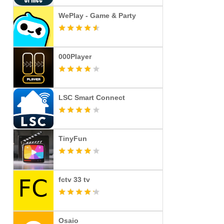
WePlay - Game & Party
000Player
LSC Smart Connect
TinyFun
fctv 33 tv
Osaio