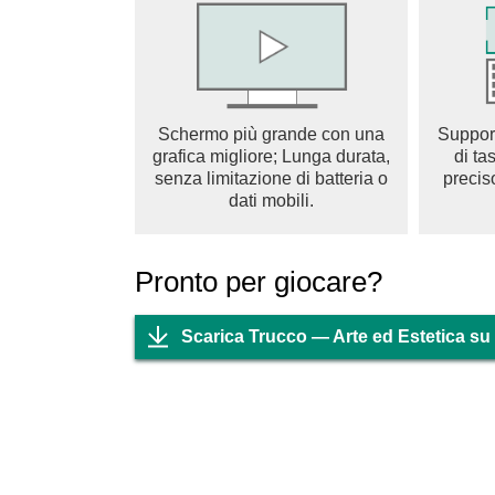
pieno di labbra, occhi o arte del viso intero! Cr
Prova a truccare e sperimentare con la moda, il
La nostra applicazione è stata realizzata per c
prodotti, prova a combinarli, trova la tua ispira
Schermo più grande con una
Suppor
occhi, labbra o viso completo con il nostro cre
grafica migliore; Lunga durata,
di ta
Estetica".
senza limitazione di batteria o
precis
dati mobili.
https://klingenappentwicklung.com/privacy
https://klingenappentwicklung.com/tos
Pronto per giocare?
Scarica Trucco — Arte ed Estetica su