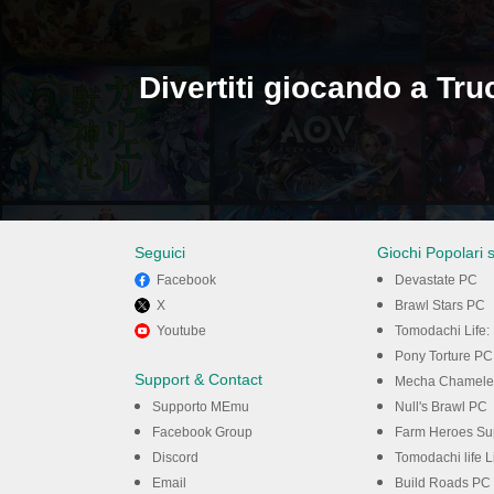
Divertiti giocando a Tr
Seguici
Giochi Popolari 
Facebook
Devastate PC
X
Brawl Stars PC
Youtube
Tomodachi Life: 
PC con MEmu
Pony Torture PC
Support & Contact
Mecha Chamele
Supporto MEmu
Null's Brawl PC
Facebook Group
Farm Heroes Su
Discord
Tomodachi life 
Email
Build Roads PC