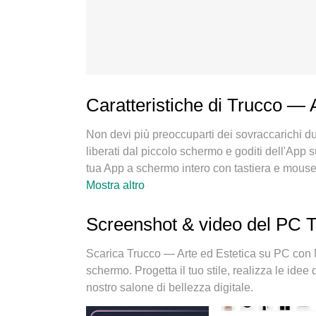
Caratteristiche di Trucco — 
Non devi più preoccuparti dei sovraccarichi dur
liberati dal piccolo schermo e goditi dell'App
tua App a schermo intero con tastiera e mouse. 
installazione rapida e impostazione semplice, con
Mostra altro
chiamate fastidiose. Il MEmu 9 nuovo di zecca 
tuo computer. Codificato con il nostro assorbim
Screenshot & video del PC T
account contemporaneamente. E soprattutto, il
pieno potenziale del tuo PC, rendendo tutto li
Scarica Trucco — Arte ed Estetica su PC con 
schermo. Progetta il tuo stile, realizza le ide
nostro salone di bellezza digitale.