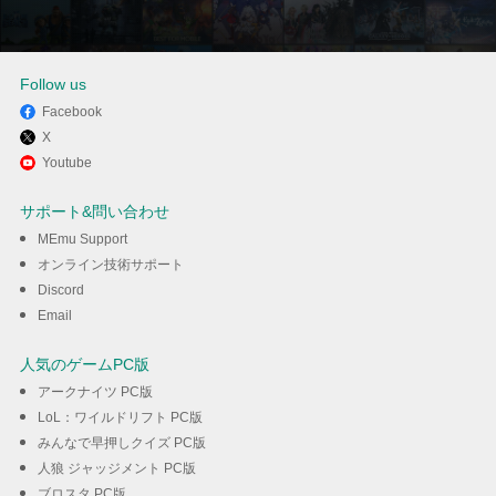
Follow us
Facebook
X
MEmuを使用してPCでNTE:
Youtube
Neverness to Evernessを楽し
サポート&問い合わせ
む
MEmu Support
オンライン技術サポート
Discord
ダウンロード
Email
人気のゲームPC版
アークナイツ PC版
LoL：ワイルドリフト PC版
みんなで早押しクイズ PC版
人狼 ジャッジメント PC版
ブロスタ PC版