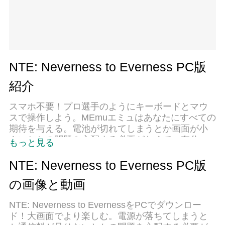
NTE: Neverness to Everness PC版
紹介
スマホ不要！プロ選手のようにキーボードとマウ
スで操作しよう。MEmuエミュはあなたにすべての
期待を与える。電池が切れてしまうとか画面が小
さいとかの問題を心配する必要がなくて、存分
もっと見る
NTE: Neverness to Evernessを楽しんでください。
新しいMEmuエミュ7はPCでNTE: Neverness to
NTE: Neverness to Everness PC版
Evernessをプレイするのに最適！完璧なキーマッ
の画像と動画
ピングシステムにより、まるでパソコンゲームみ
たい。マルチインスタンスで複数のゲームやアプ
NTE: Neverness to EvernessをPCでダウンロー
リを同時に実行！唯一無二な仮想化エンジンがパ
ド！大画面でより楽しむ。電源が落ちてしまうと
ソコンの可能性を最大限になる。遊べるだけでな