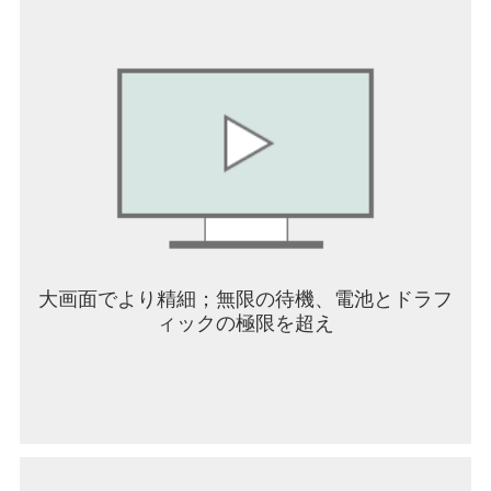
【衣食住を自由にカスタマイズ】
広大なオープンワールドで、どんなライフスタイ
ルを選ぶかはあなた次第！ 愛車を自由にカスタマ
イズしてネオン輝くストリートで猛スピードのド
ライブを楽しんだり、自分だけの家を購入してこ
だわりのインテリアで飾ったり。休日は老舗をぶ
らぶらしてショッピングを満喫するなど、この街
では、最高に鮮やかな毎日があなたを待ってい
る！
公式SNSをフォローして、最新のNTE情報をチェ
ック！
大画面でより精細；無限の待機、電池とドラフ
公式サイト：https://nte.perfectworld.com
ィックの極限を超え
YouTube：
https://www.youtube.com/@NevernesstoEvernessJP
X: https://x.com/NTE_JP
Discord：https://discord.gg/nte
TikTok：https://tiktok.com/@nte.officialjp
Facebook: https://facebook.com/NTE.Official.Game
Instagram: