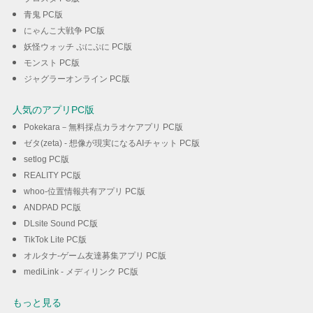
青鬼 PC版
にゃんこ大戦争 PC版
妖怪ウォッチ ぷにぷに PC版
モンスト PC版
ジャグラーオンライン PC版
人気のアプリPC版
Pokekara－無料採点カラオケアプリ PC版
ゼタ(zeta) - 想像が現実になるAIチャット PC版
setlog PC版
REALITY PC版
whoo-位置情報共有アプリ PC版
ANDPAD PC版
DLsite Sound PC版
TikTok Lite PC版
オルタナ-ゲーム友達募集アプリ PC版
mediLink - メディリンク PC版
もっと見る