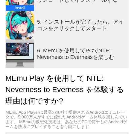
気持ちを伝えられるのか！？』
『お得情報：写真スタジオが営業再開！ エイボン
Install
のメンバーなら特別割引！』
『気象速報：異象「レインマン」が活発になって
5. インストールが完了したら、アイ
います。お出かけの際は雨具をお忘れなく！』
コンをクリックしてスタート
――街のラジオ番組「10AM」から流れる噂話の
数々は、あなた自身が体験する物語の入り口。街
の至る所に隠されたエピソードを、その足で解き
6. MEmuを使用してPCでNTE:
明かそう！
Neverness to Evernessを楽しむ
【個性豊かな仲間たち】
寂れた路地裏にある骨董屋には、謎多き店長、圧
MEmu Play を使用して NTE:
倒的実力のクールなSP、万能ロボットのような執
事、トラブルメーカー、そして食事方法が謎に包
Neverness to Everness を体験する
まれた「テレビ頭」の整備士まで、ひと癖もふた
癖もある仲間が勢揃い！ 賑やかな「ハンカク街」
理由は何ですか?
を拠点に、仲間との絆を深めよう。様々な住人た
ちやハンター組織の裏話については「番外編」で
MEmu App Playerは最高の無料で提供されるAndroidエミュレー
タで、5,000万人がすでに優れたAndroidゲーム体験を楽しんでい
お届け！ ストーリーを進めて、この街でたくさん
ます。 MEmuの仮想化技術は、あなたのPCで何千ものAndroidゲ
の出会いを楽しもう。
ームを快適にプレイすることを可能にします。