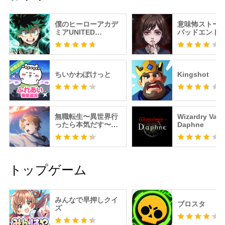
僕のヒーローアカデ
意味怖ストー
ミアUNITED
バッドエンド
SURVIVAL
せよ！
ちいかわぽけっと
Kingshot
無職転生〜異世界行
Wizardry Vari
ったら本気だす〜ク
Daphne
ロニクル・オブ・エ
コーズ
トップゲーム
みんなで早押しクイ
ブロスタ
ズ