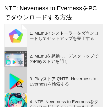
あなたは非公認の異象ハンターとして、万年赤字
の骨董屋「エイボン」のメンバーに！街の人々か
NTE: Neverness to EvernessをPC
ら舞い込む依頼をこなしながら、異能を持つ個性
でダウンロードする方法
豊かな仲間たちと都市の謎を解き明かしていく。
笑いあり涙ありの冒険で、あなただけのシティラ
イフを今、紡ぎ出そう！
1. MEmuインストーラーをダウンロ
ードしてセットアップを完了する
【超現実の都市探索】
「異象管理局」の窓口に並ぶ「異骸」たちや、異
能を使ってスーツの汚れをサッと落とし、足早に
通勤する「異能者」のサラリーマン……ヘテロシ
2. MEmuを起動し、デスクトップで
ティでは、人間と超現実の存在が入り混じる「異
のPlayストアを開く
常」で面白い光景が日常茶飯事！ この街の住人と
なって、波乱万丈な冒険と新鮮な毎日を記録しよ
う。
3. PlayストアでNTE: Neverness to
Evernessを検索する
【街に溢れるストーリー】
『号外：純情ラッコのタギド、恋のピンチ！？ 想
い人のタッコさんが、保証人と一緒にヘテロシテ
4. NTE: Neverness to Evernessをダ
ィを離れるらしい。出発までに、タギドは自分の
ウンロードしてインストールする