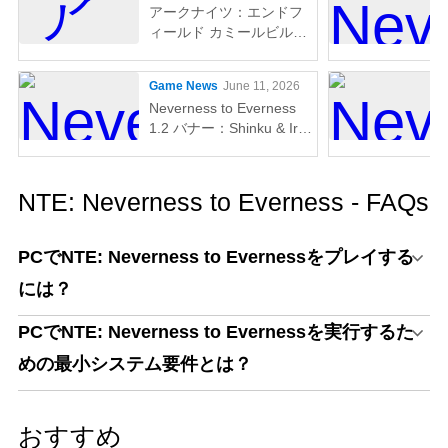
アークナイツ：エンドフ
Purple Ruby）
ィールド カミールビルド
ガイド（V1.3）— 最強武
器、ギア、パーティ編成
Game News
June 11, 2026
＆その他
Neverness to Everness
1.2 バナー：Shinku & Iroi
実装日、リーク情報、ガ
チャガイド
NTE: Neverness to Everness - FAQs
PCでNTE: Neverness to Evernessをプレイする
には？
PCでNTE: Neverness to Evernessを実行するた
めの最小システム要件とは？
おすすめ