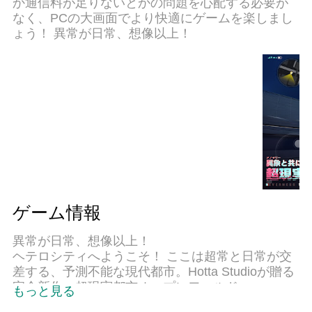
か通信料が足りないとかの問題を心配する必要が
く、より楽しめる！
なく、PCの大画面でより快適にゲームを楽しまし
ょう！ 異常が日常、想像以上！
ゲーム情報
異常が日常、想像以上！
ヘテロシティへようこそ！ ここは超常と日常が交
差する、予測不能な現代都市。Hotta Studioが贈る
完全新作、超現実都市オープンワールド
もっと見る
RPG『NTE: Neverness to Everness』が登場！