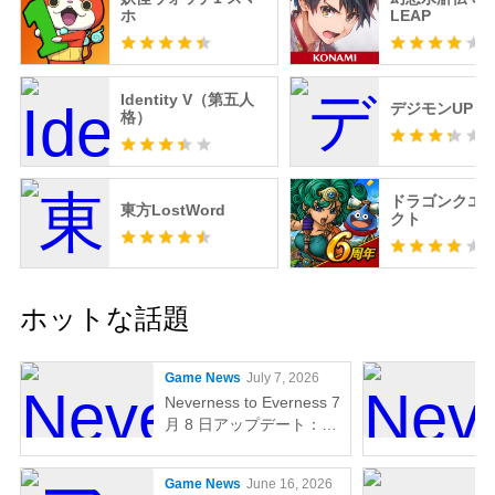
ホ
LEAP
Identity V（第五人
デジモンUP
格）
ドラゴンクエ
東方LostWord
クト
ホットな話題
Game News
July 7, 2026
Neverness to Everness 7
月 8 日アップデート：
Porsche 918 Spyder に 2
つの新しい限定スキン登
Game News
June 16, 2026
場（Tomato Blood &