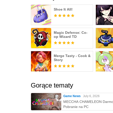
Shoe It All!
Magic Defense: Co-
op Wizard TD
Merge Tasty - Cook &
Story
Gorące tematy
Game News
July 6, 2026
MECCHA CHAMELEON Darm
Pobranie na PC