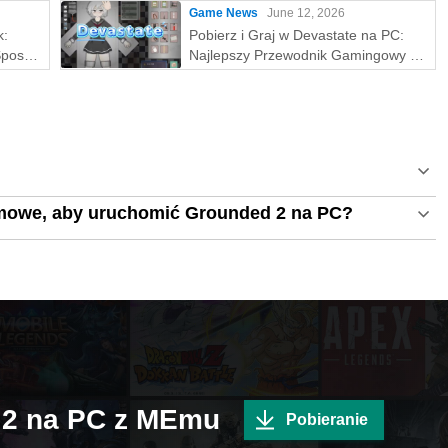
Game News
June 12, 2026
k:
Pobierz i Graj w Devastate na PC:
Sposób
Najlepszy Przewodnik Gamingowy z
ON na
MEmu Play
mowe, aby uruchomić Grounded 2 na PC?
d 2 na PC z MEmu
Pobieranie