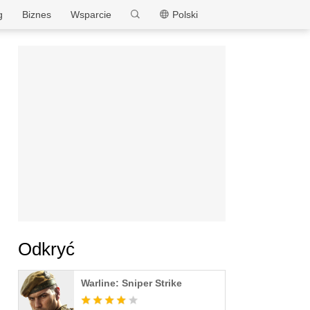
MEmu
g
Biznes
Wsparcie
Polski
Odkryć
Warline: Sniper Strike