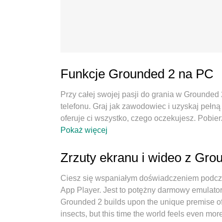
Funkcje Grounded 2 na PC
Przy całej swojej pasji do grania w Grounded
telefonu. Graj jak zawodowiec i uzyskaj pełn
oferuje ci wszystko, czego oczekujesz. Pobier
ograniczeń baterii, danych komórkowych i ni
Pokaż więcej
wybór do grania w Grounded 2 na PC. Przygot
system mapowania klawiszy sprawia, że Gro
Zrzuty ekranu i wideo z Gr
absorpcją, menedżer wielu instancji umożliwi
co najważniejsze, nasz emulator może uwolni
Ciesz się wspaniałym doświadczeniem podcz
będzie płynne. Dbamy nie tylko o to, jak grasz
App Player. Jest to potężny darmowy emulator
Grounded 2 builds upon the unique premise of 
insects, but this time the world feels even mo