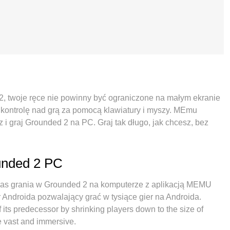
 2, twoje ręce nie powinny być ograniczone na małym ekranie
ą kontrolę nad grą za pomocą klawiatury i myszy. MEmu
z i graj Grounded 2 na PC. Graj tak długo, jak chcesz, bez
epokojących połączeń. Zupełnie nowy MEmu 9 to najlepszy
owany dzięki naszej wiedzy, znakomity, wstępnie ustawiony
unded 2 jest prawdziwą grą na PC. Zakodowany naszą
ounded 2 PC
a granie na 2 lub więcej kontach na tym samym urządzeniu. A
ć pełny potencjał twojego komputera, sprawić, że wszystko
as grania w Grounded 2 na komputerze z aplikacją MEMU
, ale także o cały proces czerpania radości z grania.
 Androida pozwalający grać w tysiące gier na Androida.
its predecessor by shrinking players down to the size of
re vast and immersive.