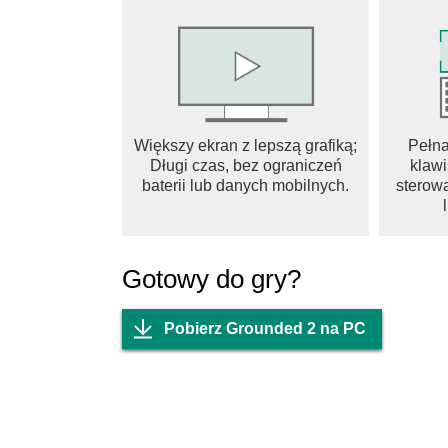
enjoy survival challenges with cooperative gam
base, battling giant spiders, or racing across t
rewards creativity and teamwork. In summary, 
dynamic world filled with danger and discovery.
combined with an intriguing storyline and stunni
adventures.
Większy ekran z lepszą grafiką;
Pełn
Długi czas, bez ograniczeń
klawi
baterii lub danych mobilnych.
sterowa
Gotowy do gry?
Pobierz Grounded 2 na PC