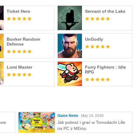
Ticket Hero
Servant of the Lake
Bunker Random
UnGodly
Defense
Lumi Master
Furry Fighters : Idle
RPG
Game News
May 14, 2026
owe
Jak pobrać i grać w Tomodachi Life
na PC z MEmu