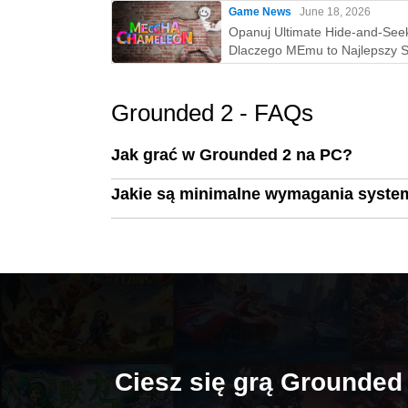
Game News
June 18, 2026
Opanuj Ultimate Hide-and-See
Dlaczego MEmu to Najlepszy 
na Grę w MECCHA CHAMELE
PC!
Grounded 2 - FAQs
Jak grać w Grounded 2 na PC?
Jakie są minimalne wymagania syste
Ciesz się grą Grounde