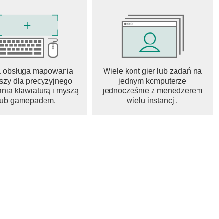
eplay and a touch of mystery. Whether crafting a fortified
he lawn in a buggy, players will find a rich, engaging world that
Grounded 2 expands the original’s concept into a larger, more
 Its blend of crafting, combat, and cooperative play,
ng visuals, makes it a standout title for fans of survival
a obsługa mapowania
Wiele kont gier lub zadań na
szy dla precyzyjnego
jednym komputerze
nia klawiaturą i myszą
jednocześnie z menedżerem
lub gamepadem.
wielu instancji.