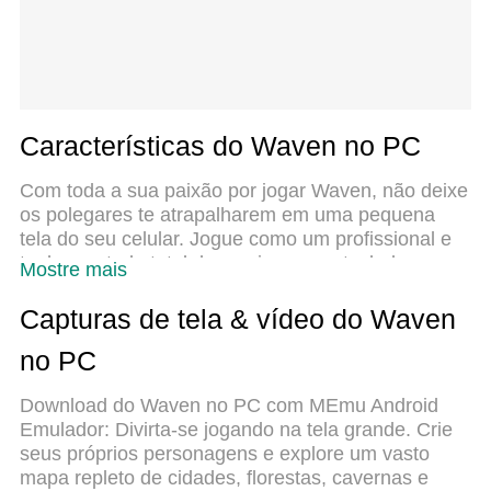
Características do Waven no PC
Com toda a sua paixão por jogar Waven, não deixe
os polegares te atrapalharem em uma pequena
tela do seu celular. Jogue como um profissional e
tenha controle total do seu jogo com teclado e
Mostre mais
mouse. O MEmu oferece todas as coisas que você
está esperando. Baixe e jogue Waven no PC.
Capturas de tela & vídeo do Waven
Jogue o tempo que quiser, sem mais limitações de
no PC
bateria, dados móveis e aquelas ligações enquanto
estiver jogando. O novíssimo MEmu 9 é a melhor
Download do Waven no PC com MEmu Android
escolha de jogar Waven no PC. Com grandes
Emulador: Divirta-se jogando na tela grande. Crie
novidades no sistema de mapeamento que faz
seus próprios personagens e explore um vasto
Waven um jogo de PC real. Nossa equipe
mapa repleto de cidades, florestas, cavernas e
melhorou o gerenciamento de várias instâncias do