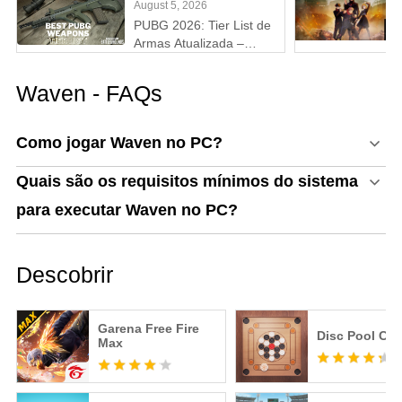
August 5, 2026
2026)
PUBG 2026: Tier List de
Armas Atualizada –
Melhores Armas do Tier
S ao D (Guia Completo)
Waven - FAQs
Como jogar Waven no PC?
Quais são os requisitos mínimos do sistema
para executar Waven no PC?
Descobrir
Garena Free Fire
Disc Pool Ca
Max