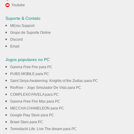
Divirta-se jogando Waven no
Youtube
PC com MEmu
Suporte & Contato
MEmu Support
Baixar
Grupo de Suporte Online
Discord
Email
Jogos populares no PC
Garena Free Fire para PC
PUBG MOBILE para PC
Saint Seiya Awakening: Knights of the Zodiac para PC
RioRise－Jogo Simulador De Vida para PC
COMPLEXO FAVELA para PC
Garena Free Fire Max para PC
MECCHA CHAMELEON para PC
Google Play Store para PC
Brawl Stars para PC
Tomodachi Life: Live The dream para PC