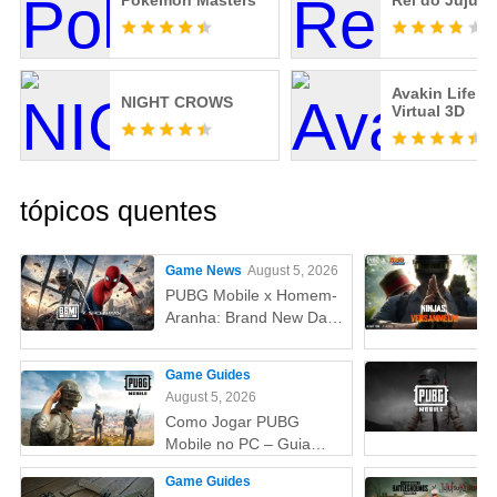
Pokémon Masters
Rei do Jujuts
Avakin Life -
NIGHT CROWS
Virtual 3D
tópicos quentes
Game News
August 5, 2026
PUBG Mobile x Homem-
Aranha: Brand New Day
(Um Novo Dia) – Tudo
que você precisa saber!
Game Guides
August 5, 2026
Como Jogar PUBG
Mobile no PC – Guia
Passo a Passo com
Game Guides
Emulador (Atualizado