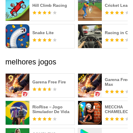
Hill Climb Racing
Cricket Leag
Snake Lite
Racing in Car
melhores jogos
Garena Free F
Garena Free Fire
Max
RioRise－Jogo
MECCHA
Simulador De Vida
CHAMELEON