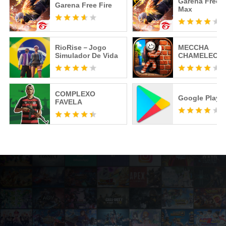
Garena Free F
Garena Free Fire
Max
RioRise－Jogo
MECCHA
Simulador De Vida
CHAMELEON
COMPLEXO
Google Play S
FAVELA