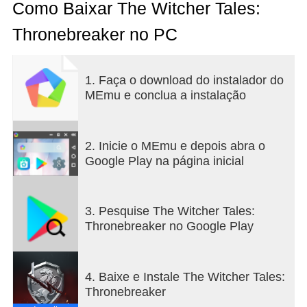
de GWENT: The Witcher Card Game. Orientado
Como Baixar The Witcher Tales:
por escolhas e com personagens ricos e
Thronebreaker no PC
multidimensionais, ele mais uma vez leva os
jogadores ao mundo infestado de monstros de The
Witcher.
1. Faça o download do instalador do
MEmu e conclua a instalação
Criado pelos responsáveis de alguns dos
momentos mais icónicos de The Witcher 3: Wild
Hunt, o jogo narra um conto de realeza sobre
Meve, uma rainha veterana de guerra oriunda de
2. Inicie o MEmu e depois abra o
dois Reinos do Norte: Lyria e Rívia. Enfrentando
Google Play na página inicial
uma iminente invasão nilfgaardiana, Meve é
forçada a lutar novamente e parte em uma jornada
sombria de destruição e vingança.
3. Pesquise The Witcher Tales:
Thronebreaker no Google Play
4. Baixe e Instale The Witcher Tales:
Thronebreaker