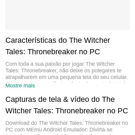
Características do The Witcher
Tales: Thronebreaker no PC
Com toda a sua paixão por jogar The Witcher
Tales: Thronebreaker, não deixe os polegares te
atrapalharem em uma pequena tela do seu celular.
Jogue como um profissional e tenha controle total
Mostre mais
do seu jogo com teclado e mouse. O MEmu
oferece todas as coisas que você está esperando.
Capturas de tela & vídeo do The
Baixe e jogue The Witcher Tales: Thronebreaker no
Witcher Tales: Thronebreaker no PC
PC. Jogue o tempo que quiser, sem mais
limitações de bateria, dados móveis e aquelas
Download do The Witcher Tales: Thronebreaker no
ligações enquanto estiver jogando. O novíssimo
PC com MEmu Android Emulador: Divirta-se
MEmu 9 é a melhor escolha de jogar The Witcher