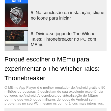
Install
5. Na conclusão da instalação, clique
no ícone para iniciar
6. Divirta-se jogando The Witcher
Tales: Thronebreaker no PC com
MEmu
Porquê escolher o MEmu para
experimentar o The Witcher Tales:
Thronebreaker
O MEmu App Player é o melhor emulador de Android grátis e 50
milhões de pessoas já desfrutam de sua excelente experiência
de jogos no Android. A tecnologia de virtualização do MEmu
permite que você jogue milhares de jogos do Android sem
problemas no seu PC, mesmo os com gráficos mais intensivos.