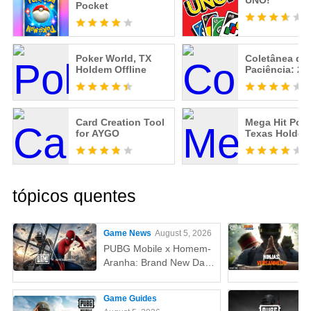
UNO!™
Pocket
Poker World, TX
Coletânea de
Holdem Offline
Paciência: 25
Card Creation Tool
Mega Hit Poke
for AYGO
Texas Holde
tópicos quentes
Game News
August 5, 2026
PUBG Mobile x Homem-
Aranha: Brand New Day
(Um Novo Dia) – Tudo
que você precisa saber!
Game Guides