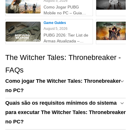
August 5, 2026
Como Jogar PUBG
Mobile no PC – Guia
Passo a Passo com
Game Guides
Emulador (Atualizado
August 5, 2026
2026)
PUBG 2026: Tier List de
Armas Atualizada –
Melhores Armas do Tier
S ao D (Guia Completo)
The Witcher Tales: Thronebreaker -
FAQs
Como jogar The Witcher Tales: Thronebreaker
no PC?
Quais são os requisitos mínimos do sistema
para executar The Witcher Tales: Thronebreaker
no PC?