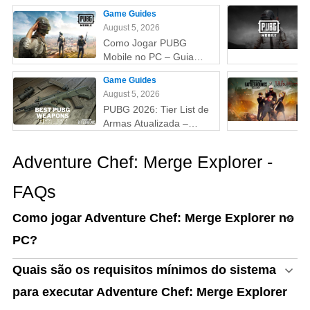
que você precisa saber!
Game Guides
August 5, 2026
Como Jogar PUBG
Mobile no PC – Guia
Passo a Passo com
Game Guides
Emulador (Atualizado
August 5, 2026
2026)
PUBG 2026: Tier List de
Armas Atualizada –
Melhores Armas do Tier
S ao D (Guia Completo)
Adventure Chef: Merge Explorer -
FAQs
Como jogar Adventure Chef: Merge Explorer no
PC?
Quais são os requisitos mínimos do sistema
para executar Adventure Chef: Merge Explorer