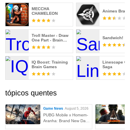
MECCHA
Animes Brasil
CHAMELEON
Troll Master - Draw
Sandwich!
One Part - Brain
Test
IQ Boost: Training
Linescape Cr
Brain Games
Saga
tópicos quentes
Game News
August 5, 2026
PUBG Mobile x Homem-
Aranha: Brand New Day
(Um Novo Dia) – Tudo