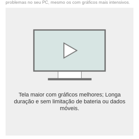
Privacy Policy available at
problemas no seu PC, mesmo os com gráficos mais intensivos.
https://home.episodeinteractive.com/privacy.
Tela maior com gráficos melhores; Longa
duração e sem limitação de bateria ou dados
móveis.