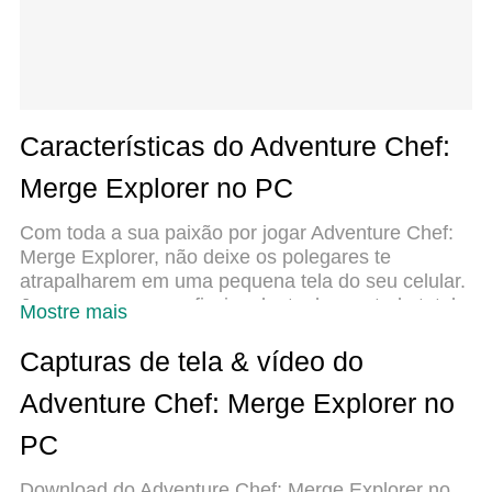
Características do Adventure Chef:
Merge Explorer no PC
Com toda a sua paixão por jogar Adventure Chef:
Merge Explorer, não deixe os polegares te
atrapalharem em uma pequena tela do seu celular.
Jogue como um profissional e tenha controle total
Mostre mais
do seu jogo com teclado e mouse. O MEmu
oferece todas as coisas que você está esperando.
Capturas de tela & vídeo do
Baixe e jogue Adventure Chef: Merge Explorer no
Adventure Chef: Merge Explorer no
PC. Jogue o tempo que quiser, sem mais
limitações de bateria, dados móveis e aquelas
PC
ligações enquanto estiver jogando. O novíssimo
MEmu 9 é a melhor escolha de jogar Adventure
Download do Adventure Chef: Merge Explorer no