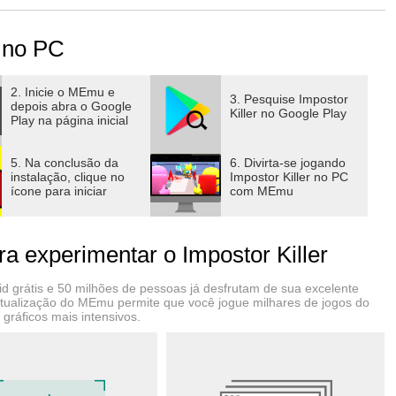
mente na tripulação? Não brinque! Sua nave está
traidores! Descubra todos eles se quiser sobreviver. Puxe um
r no PC
um novo tipo de traidor! Continue fundindo e reunindo
sco agora!
2. Inicie o MEmu e
3. Pesquise Impostor
depois abra o Google
Killer no Google Play
Play na página inicial
5. Na conclusão da
6. Divirta-se jogando
instalação, clique no
Impostor Killer no PC
ícone para iniciar
com MEmu
 experimentar o Impostor Killer
 grátis e 50 milhões de pessoas já desfrutam de sua excelente
virtualização do MEmu permite que você jogue milhares de jogos do
ráficos mais intensivos.