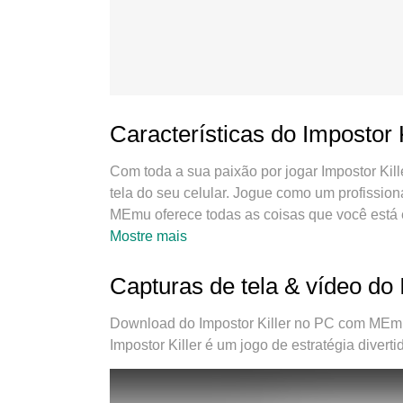
Características do Impostor 
Com toda a sua paixão por jogar Impostor Kil
tela do seu celular. Jogue como um profission
MEmu oferece todas as coisas que você está e
tempo que quiser, sem mais limitações de bat
Mostre mais
jogando. O novíssimo MEmu 9 é a melhor esco
no sistema de mapeamento que faz Impostor K
Capturas de tela & vídeo do 
gerenciamento de várias instâncias do Andro
mesmo dispositivo. O mais importante, nosso
Download do Impostor Killer no PC com MEmu 
potencial do seu PC sem travamentos, rodan
Impostor Killer é um jogo de estratégia diver
joga, mas com todo o processo de desfrutar d