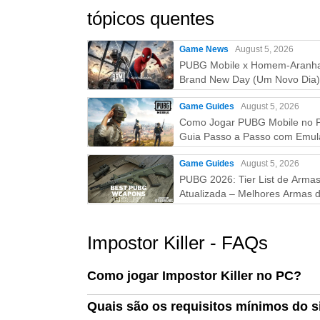
tópicos quentes
Game News
August 5, 2026
PUBG Mobile x Homem-Aranh
Brand New Day (Um Novo Dia)
Tudo que você precisa saber!
Game Guides
August 5, 2026
Como Jogar PUBG Mobile no 
Guia Passo a Passo com Emul
(Atualizado 2026)
Game Guides
August 5, 2026
PUBG 2026: Tier List de Arma
Atualizada – Melhores Armas d
S ao D (Guia Completo)
Impostor Killer - FAQs
Como jogar Impostor Killer no PC?
Quais são os requisitos mínimos do s