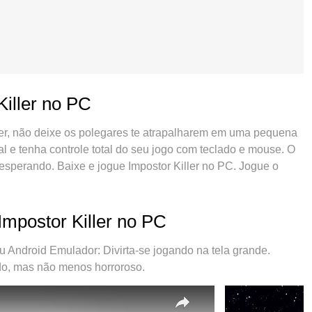
Killer no PC
ler, não deixe os polegares te atrapalharem em uma pequena
al e tenha controle total do seu jogo com teclado e mouse. O
sperando. Baixe e jogue Impostor Killer no PC. Jogue o
eria, dados móveis e aquelas ligações enquanto estiver
lha de jogar Impostor Killer no PC. Com grandes novidades
iller um jogo de PC real. Nossa equipe melhorou o
Impostor Killer no PC
id, reduzindo tempo de reprodução de 2 ou mais contas no
 mecanimos de emulação exclusivo pode liberar todo o
Android Emulador: Divirta-se jogando na tela grande.
do tudo liso. Nós nos preocupamos não apenas com você
tido, mas não menos horroroso.
e 100% do seu jogo favorito.