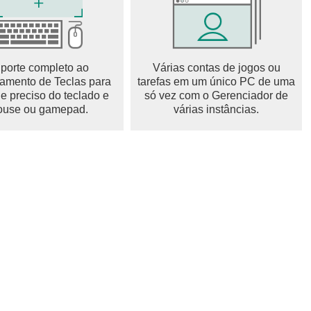
porte completo ao
Várias contas de jogos ou
mento de Teclas para
tarefas em um único PC de uma
le preciso do teclado e
só vez com o Gerenciador de
use ou gamepad.
várias instâncias.