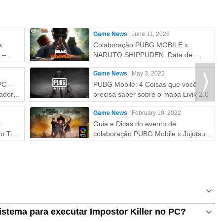
Game News
June 11, 2026
a:
Colaboração PUBG MOBILE x
 –
NARUTO SHIPPUDEN: Data de
Lançamento e Recompensas
Game News
May 3, 2022
Gratuitas
PC –
PUBG Mobile: 4 Coisas que você
ador
precisa saber sobre o mapa Livik 2.0
Game News
February 19, 2022
s
Guia e Dicas do evento de
o Tier
colaboração PUBG Mobile x Jujutsu
Kaisen
istema para executar Impostor Killer no PC?