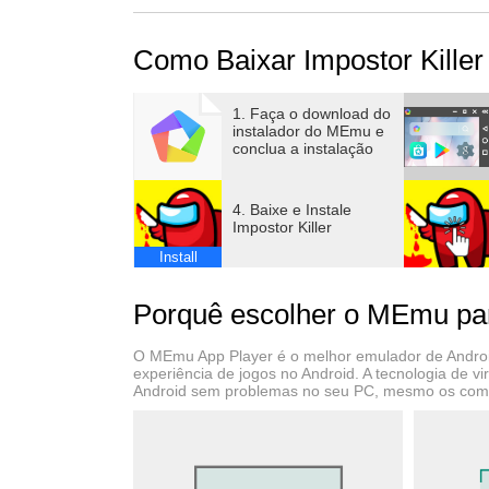
Você acha que pode pegar um impostor rapida
atualmente invadida por mais de 150 tipos de 
Como Baixar Impostor Kille
impostor contra outro idêntico para descobrir 
evoluções dos impostores até pegar o último!
Baixe Impostor Killer para experimentar cono
1. Faça o download do
instalador do MEmu e
conclua a instalação
4. Baixe e Instale
Impostor Killer
Install
Porquê escolher o MEmu para
O MEmu App Player é o melhor emulador de Android
experiência de jogos no Android. A tecnologia de 
Android sem problemas no seu PC, mesmo os com g