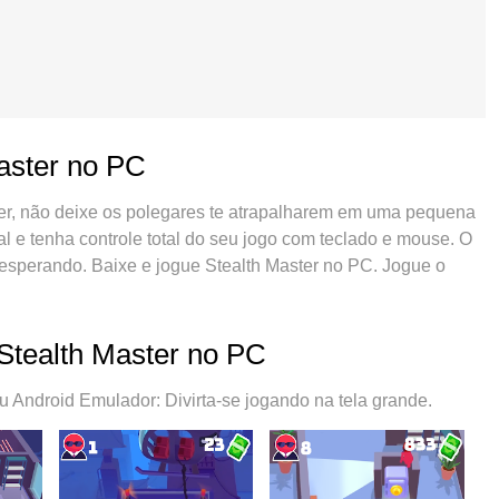
Master no PC
ter, não deixe os polegares te atrapalharem em uma pequena
al e tenha controle total do seu jogo com teclado e mouse. O
esperando. Baixe e jogue Stealth Master no PC. Jogue o
eria, dados móveis e aquelas ligações enquanto estiver
olha de jogar Stealth Master no PC. Com grandes novidades
aster um jogo de PC real. Nossa equipe melhorou o
 Stealth Master no PC
id, reduzindo tempo de reprodução de 2 ou mais contas no
 mecanimos de emulação exclusivo pode liberar todo o
Android Emulador: Divirta-se jogando na tela grande.
do tudo liso. Nós nos preocupamos não apenas com você
e 100% do seu jogo favorito.