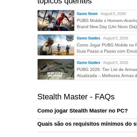
tópicos quentes
Game News
August 5, 2026
PUBG Mobile x Homem-Aranh
Brand New Day (Um Novo Dia)
Tudo que você precisa saber!
Game Guides
August 5, 2026
Como Jogar PUBG Mobile no 
Guia Passo a Passo com Emul
(Atualizado 2026)
Game Guides
August 5, 2026
PUBG 2026: Tier List de Arma
Atualizada – Melhores Armas d
S ao D (Guia Completo)
Stealth Master - FAQs
Como jogar Stealth Master no PC?
Quais são os requisitos mínimos do s