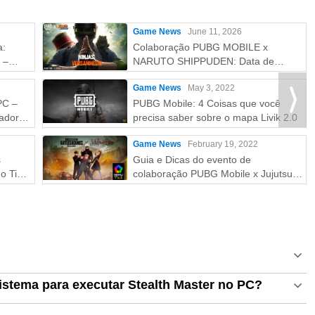
Game News
June 11, 2026
a:
Colaboração PUBG MOBILE x
 –
NARUTO SHIPPUDEN: Data de
Lançamento e Recompensas
Game News
May 3, 2022
Gratuitas
PC –
PUBG Mobile: 4 Coisas que você
ador
precisa saber sobre o mapa Livik 2.0
Game News
February 19, 2022
s
Guia e Dicas do evento de
o Tier
colaboração PUBG Mobile x Jujutsu
Kaisen
istema para executar Stealth Master no PC?