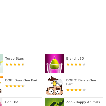
Turbo Stars
Blend It 3D
DOP: Draw One Part
DOP 2: Delete One
Part
Pop Us!
Zoo - Happy Animals