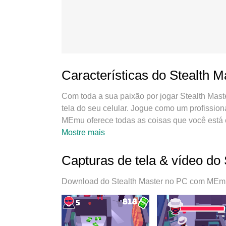
Características do Stealth 
Com toda a sua paixão por jogar Stealth Mas
tela do seu celular. Jogue como um profission
MEmu oferece todas as coisas que você está 
tempo que quiser, sem mais limitações de bat
Mostre mais
jogando. O novíssimo MEmu 9 é a melhor esc
no sistema de mapeamento que faz Stealth M
Capturas de tela & vídeo do
gerenciamento de várias instâncias do Andro
mesmo dispositivo. O mais importante, nosso
Download do Stealth Master no PC com MEmu 
potencial do seu PC sem travamentos, rodan
joga, mas com todo o processo de desfrutar d