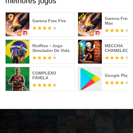
melhores jogos
Garena Free F
Garena Free Fire
Max
RioRise－Jogo
MECCHA
Simulador De Vida
CHAMELEON
COMPLEXO
Google Play S
FAVELA