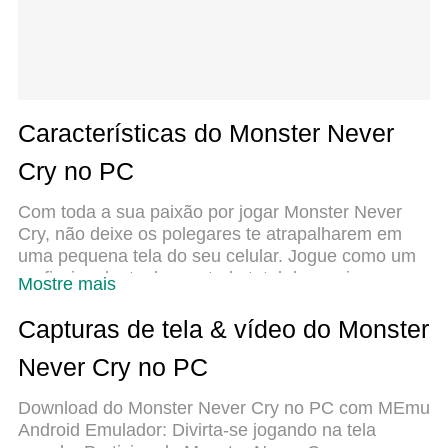
Características do Monster Never
Cry no PC
Com toda a sua paixão por jogar Monster Never
Cry, não deixe os polegares te atrapalharem em
uma pequena tela do seu celular. Jogue como um
profissional e tenha controle total do seu jogo com
Mostre mais
teclado e mouse. O MEmu oferece todas as coisas
que você está esperando. Baixe e jogue Monster
Capturas de tela & vídeo do Monster
Never Cry no PC. Jogue o tempo que quiser, sem
Never Cry no PC
mais limitações de bateria, dados móveis e aquelas
ligações enquanto estiver jogando. O novíssimo
Download do Monster Never Cry no PC com MEmu
MEmu 9 é a melhor escolha de jogar Monster
Android Emulador: Divirta-se jogando na tela
Never Cry no PC. Com grandes novidades no