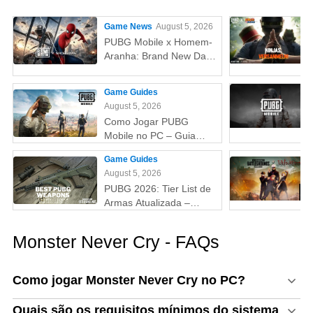
Game News
August 5, 2026
PUBG Mobile x Homem-
Aranha: Brand New Day
(Um Novo Dia) – Tudo
que você precisa saber!
Game Guides
August 5, 2026
Como Jogar PUBG
Mobile no PC – Guia
Passo a Passo com
Game Guides
Emulador (Atualizado
August 5, 2026
2026)
PUBG 2026: Tier List de
Armas Atualizada –
Melhores Armas do Tier
S ao D (Guia Completo)
Monster Never Cry - FAQs
Como jogar Monster Never Cry no PC?
Quais são os requisitos mínimos do sistema