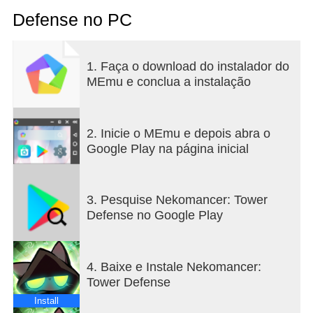
selo!
Defense no PC
"...Não fui eu. O livro de feitiços abriu sozinho, eu
juro!"
1. Faça o download do instalador do
MEmu e conclua a instalação
Sem tempo para desculpas. Pare-os antes que seu
mestre descubra!
Construa torres, reúna aliados e contenha os
mortos-vivos que se aproximam!
2. Inicie o MEmu e depois abra o
-------------------------------------------
Google Play na página inicial
◆ Tower Defense Roguelike
Chega de repetições sem sentido! Colete EXP de
batalha, ganhe cartas e enfrente inimigos com sua
3. Pesquise Nekomancer: Tower
estratégia única. Cada partida traz uma build
Defense no Google Play
totalmente nova!
◆ Domine com combinações!
4. Baixe e Instale Nekomancer:
Conquiste o grid com sua estratégia de
Tower Defense
posicionamento. Maximize sinergias entre mais de
20 tipos de torres e esmague os mortos-vivos com
Install