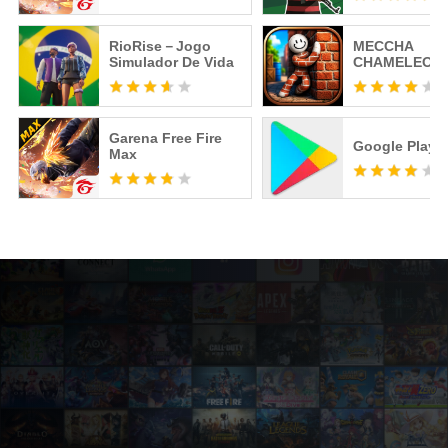
RioRise－Jogo
MECCHA
Simulador De Vida
CHAMELEON
Garena Free Fire
Google Play S
Max