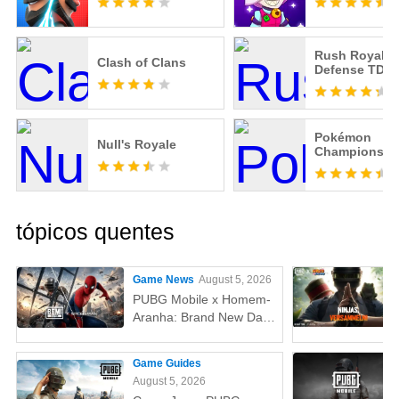
Rush Royale:
Clash of Clans
Defense TD
Pokémon
Null's Royale
Champions
tópicos quentes
Game News
August 5, 2026
PUBG Mobile x Homem-
Aranha: Brand New Day
(Um Novo Dia) – Tudo
que você precisa saber!
Game Guides
August 5, 2026