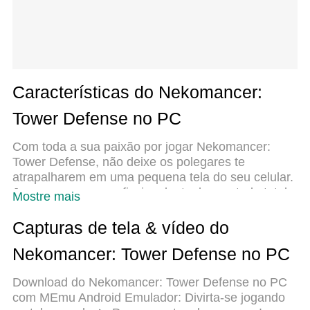
Características do Nekomancer:
Tower Defense no PC
Com toda a sua paixão por jogar Nekomancer:
Tower Defense, não deixe os polegares te
atrapalharem em uma pequena tela do seu celular.
Jogue como um profissional e tenha controle total
Mostre mais
do seu jogo com teclado e mouse. O MEmu
oferece todas as coisas que você está esperando.
Capturas de tela & vídeo do
Baixe e jogue Nekomancer: Tower Defense no PC.
Nekomancer: Tower Defense no PC
Jogue o tempo que quiser, sem mais limitações de
bateria, dados móveis e aquelas ligações enquanto
Download do Nekomancer: Tower Defense no PC
estiver jogando. O novíssimo MEmu 9 é a melhor
com MEmu Android Emulador: Divirta-se jogando
escolha de jogar Nekomancer: Tower Defense no