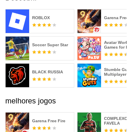
ROBLOX
Garena Free F
Avatar World
Soccer Super Star
Games for Ki
Stumble Guys
BLACK RUSSIA
Multiplayer R
melhores jogos
COMPLEXO
Garena Free Fire
FAVELA