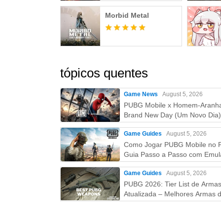
Morbid Metal
tópicos quentes
Game News
August 5, 2026
PUBG Mobile x Homem-Aranh
Brand New Day (Um Novo Dia)
Tudo que você precisa saber!
Game Guides
August 5, 2026
Como Jogar PUBG Mobile no 
Guia Passo a Passo com Emul
(Atualizado 2026)
Game Guides
August 5, 2026
PUBG 2026: Tier List de Arma
Atualizada – Melhores Armas d
S ao D (Guia Completo)