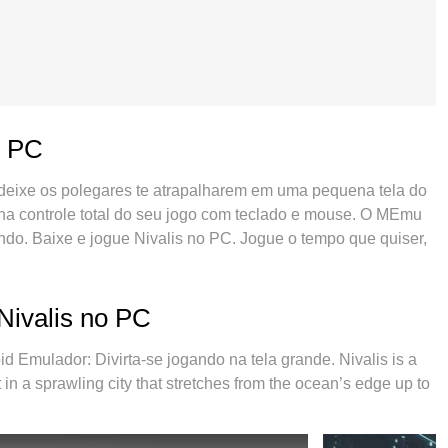
o PC
 deixe os polegares te atrapalharem em uma pequena tela do
nha controle total do seu jogo com teclado e mouse. O MEmu
ndo. Baixe e jogue Nivalis no PC. Jogue o tempo que quiser,
 e aquelas ligações enquanto estiver jogando. O novíssimo
 no PC. Com grandes novidades no sistema de mapeamento
uipe melhorou o gerenciamento de várias instâncias do
Nivalis no PC
 ou mais contas no mesmo dispositivo. O mais importante,
liberar todo o potencial do seu PC sem travamentos,
Emulador: Divirta-se jogando na tela grande. Nivalis is a
 apenas com você joga, mas com todo o processo de
in a sprawling city that stretches from the ocean’s edge up to