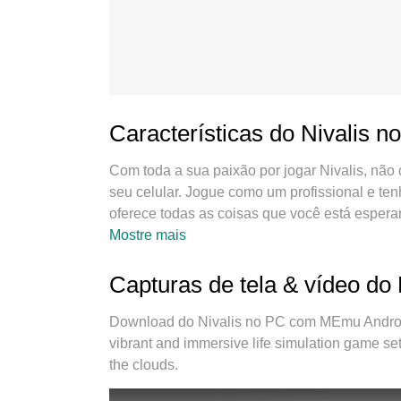
Características do Nivalis n
Com toda a sua paixão por jogar Nivalis, não
seu celular. Jogue como um profissional e te
oferece todas as coisas que você está espera
sem mais limitações de bateria, dados móveis
Mostre mais
MEmu 9 é a melhor escolha de jogar Nivalis
que faz Nivalis um jogo de PC real. Nossa eq
Capturas de tela & vídeo do 
Android, reduzindo tempo de reprodução de 2
nosso mecanimos de emulação exclusivo pode 
Download do Nivalis no PC com MEmu Android 
rodando tudo liso. Nós nos preocupamos não
vibrant and immersive life simulation game set 
desfrutar de 100% do seu jogo favorito.
the clouds.