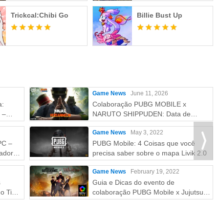
Trickcal:Chibi Go
Billie Bust Up
Game News
June 11, 2026
a:
Colaboração PUBG MOBILE x
 –
NARUTO SHIPPUDEN: Data de
Lançamento e Recompensas
Game News
May 3, 2022
Gratuitas
PC –
PUBG Mobile: 4 Coisas que você
ador
precisa saber sobre o mapa Livik 2.0
Game News
February 19, 2022
s
Guia e Dicas do evento de
o Tier
colaboração PUBG Mobile x Jujutsu
Kaisen