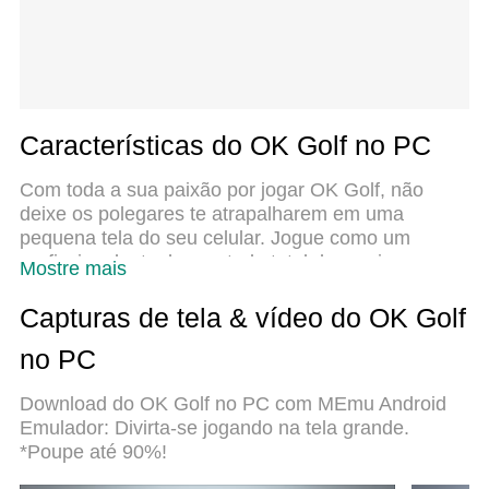
Características do OK Golf no PC
Com toda a sua paixão por jogar OK Golf, não
deixe os polegares te atrapalharem em uma
pequena tela do seu celular. Jogue como um
profissional e tenha controle total do seu jogo com
Mostre mais
teclado e mouse. O MEmu oferece todas as coisas
que você está esperando. Baixe e jogue OK Golf
Capturas de tela & vídeo do OK Golf
no PC. Jogue o tempo que quiser, sem mais
no PC
limitações de bateria, dados móveis e aquelas
ligações enquanto estiver jogando. O novíssimo
Download do OK Golf no PC com MEmu Android
MEmu 9 é a melhor escolha de jogar OK Golf no
Emulador: Divirta-se jogando na tela grande.
PC. Com grandes novidades no sistema de
*Poupe até 90%!
mapeamento que faz OK Golf um jogo de PC real.
Nossa equipe melhorou o gerenciamento de várias