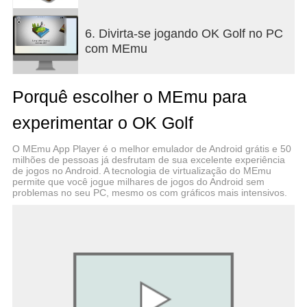
COMPRA ÚNICA
6. Divirta-se jogando OK Golf no PC
Paga uma vez e recebe todos os campos novos
com MEmu
gratuitamente!
"Vais gostar do tempo que passares a jogá-lo." -
Porquê escolher o MEmu para
Pocket Gamer
experimentar o OK Golf
Visita-nos em: www.okidokico.com
Segue-nos no Twitter @playdigious
O MEmu App Player é o melhor emulador de Android grátis e 50
Dá-nos um gosto no Facebook /playdigious
milhões de pessoas já desfrutam de sua excelente experiência
Se tiveres problemas com o OK Golf, contacta a
de jogos no Android. A tecnologia de virtualização do MEmu
permite que você jogue milhares de jogos do Android sem
nossa equipa de apoio ao cliente em
problemas no seu PC, mesmo os com gráficos mais intensivos.
playdigious@gmail.com. Não te esqueças de
especificar qual o dispositivo e sistema operativo
que estás a usar.
Idiomas disponíveis: inglês, francês, italiano,
alemão, espanhol, coreano, chinês simplificado,
chinês tradicional, português, russo, japonês.