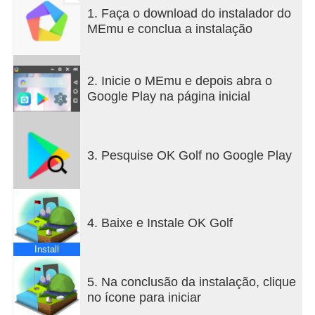
clássicos. É fácil de jogar, difícil de largar e perfeito
1. Faça o download do instalador do
para todas as idades e handicaps!
MEmu e conclua a instalação
SIMPLES
Basta apontar, arrastar e lançar para bater abola.
2. Inicie o MEmu e depois abra o
Não há tacos: apenas o jogador e a bola.
Google Play na página inicial
BELO
Todos os campos são dioramas em miniatura
criados à mão e inspirados por locais belos e
3. Pesquise OK Golf no Google Play
emblemáticos.
RELAXANTE
Desfruta de um momento zen enquanto jogas uma
4. Baixe e Instale OK Golf
ronda de golfe imerso nos sons relaxantes da
natureza.
Install
JOGA VEZES SEM CONTA
5. Na conclusão da instalação, clique
Desbloqueia novos campos e áreas secretas e
no ícone para iniciar
coloca-te à prova com modos de jogo diferentes.