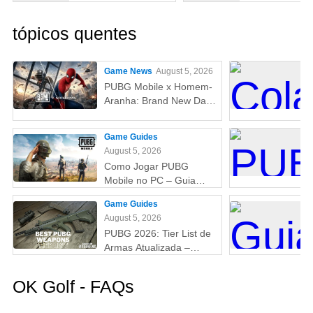
tópicos quentes
Game News
August 5, 2026
PUBG Mobile x Homem-
Aranha: Brand New Day
(Um Novo Dia) – Tudo
que você precisa saber!
Game Guides
August 5, 2026
Como Jogar PUBG
Mobile no PC – Guia
Passo a Passo com
Game Guides
Emulador (Atualizado
August 5, 2026
2026)
PUBG 2026: Tier List de
Armas Atualizada –
Melhores Armas do Tier
S ao D (Guia Completo)
OK Golf - FAQs