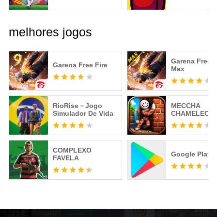
melhores jogos
Garena Free F
Garena Free Fire
Max
RioRise－Jogo
MECCHA
Simulador De Vida
CHAMELEON
COMPLEXO
Google Play S
FAVELA