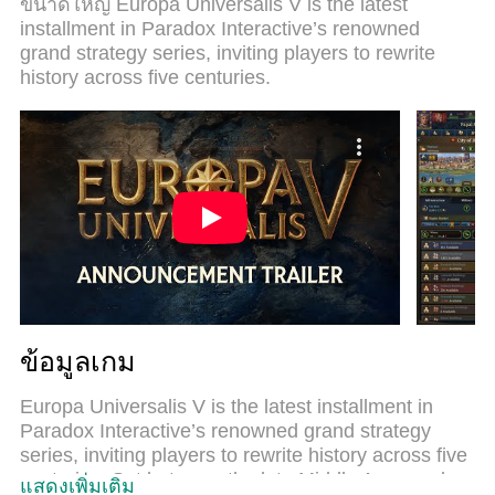
ขนาดใหญ่ Europa Universalis V is the latest
คุณสามารถเปิดเล่นได้มากกว่า 2 เกมพร้อมๆกันใน
installment in Paradox Interactive’s renowned
คอมของคุณ. และที่สำคัญที่สุด, ระบบโปรแกรมของ
grand strategy series, inviting players to rewrite
เราสามารถทำให้คุณใช้ระบบของ PC ทำให้เกมลื่น
history across five centuries.
เหมือนกับใช้โทรศัพท์รุ่นล่าสุด. เราไม่ได้ดูแลเรื่องการ
เล่นเกม, แต่เราดูแลถึงความสนุกสนานที่คุณได้จาก
การเล่นด้วย.
ข้อมูลเกม
Europa Universalis V is the latest installment in
Paradox Interactive’s renowned grand strategy
series, inviting players to rewrite history across five
centuries. Set between the late Middle Ages and
แสดงเพิ่มเติม