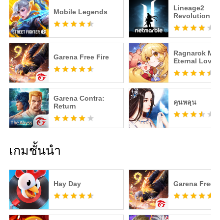
Lineage2
Mobile Legends
Revolution
Ragnarok M:
Garena Free Fire
Eternal Love
Garena Contra:
คุนหลุน
Return
เกมชั้นนำ
Hay Day
Garena Free F