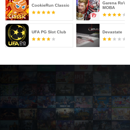
Garena RoV: 
CookieRun Classic
MOBA
UFA PG Slot Club
Devastate