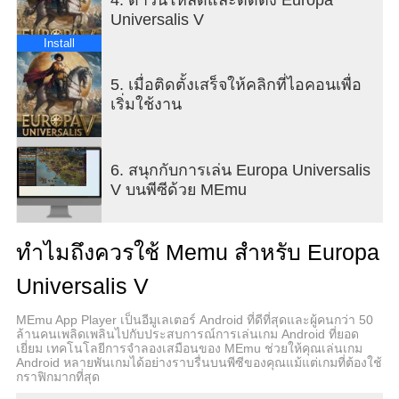
expansion. Europa Universalis V features an
Universalis V
intricate diplomacy system where you can engage
in espionage, royal marriages, and diplomatic
Install
negotiations. These interactions are vital for
maintaining peace or provoking conflicts that serve
5. เมื่อติดตั้งเสร็จให้คลิกที่ไอคอนเพื่อ
your ambitions. The dynamic political landscape
เริ่มใช้งาน
ensures that alliances can shift rapidly, and
unexpected events can alter the course of your
campaign. Trade is another pillar of the game, with
6. สนุกกับการเล่น Europa Universalis
a detailed economic model that simulates the flow
V บนพีซีด้วย MEmu
of goods and wealth across continents.
Establishing and controlling trade routes can
significantly boost your nation’s income, enabling
ทำไมถึงควรใช้ Memu สำหรับ Europa
you to fund armies, develop infrastructure, and
support technological advancements. The military
Universalis V
aspect is equally detailed, with customizable armies
and navies. Battles are influenced by terrain, unit
MEmu App Player เป็นอีมูเลเตอร์ Android ที่ดีที่สุดและผู้คนกว่า 50
composition, leadership, and morale, making
ล้านคนเพลิดเพลินไปกับประสบการณ์การเล่นเกม Android ที่ยอด
เยี่ยม เทคโนโลยีการจำลองเสมือนของ MEmu ช่วยให้คุณเล่นเกม
tactical decisions crucial. Sieges, naval
Android หลายพันเกมได้อย่างราบรื่นบนพีซีของคุณแม้แต่เกมที่ต้องใช้
engagements, and large-scale wars require both
กราฟิกมากที่สุด
strategic planning and adaptability. Europa