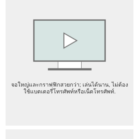
Universalis V also emphasizes internal
management, including technological research,
religious policies, and cultural integration.
Managing your nation’s stability involves balancing
these factors while responding to events such as
rebellions, natural disasters, or political crises. One
of the game’s strengths is its rich historical context,
featuring hundreds of historically accurate events
and characters. These elements provide narrative
depth and challenge, as you navigate the
complexities of real-world history while shaping
your own path. The game supports extensive
จอใหญ่และกราฟฟิกสวยกว่า; เล่นได้นาน, ไม่ต้อง
modding, allowing the community to create new
ใช้แบตเตอรี่โทรศัพท์หรือเน็ตโทรศัพท์.
scenarios, mechanics, and content, further
extending its replayability. Multiplayer modes
enable players to compete or cooperate in shaping
history together. Overall, Europa Universalis V
offers a comprehensive and challenging grand
strategy experience. Whether you prefer military
conquest, diplomatic intrigue, or economic