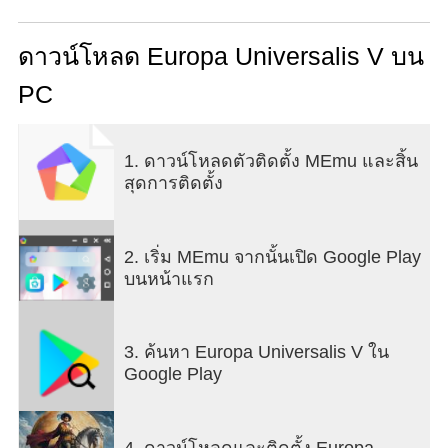
the early modern period, the game offers a deep
and immersive experience where you control a
nation’s destiny through war, diplomacy, trade, and
ดาวน์โหลด Europa Universalis V บน
colonization. At its core, Europa Universalis V
PC
challenges players to manage complex political,
military, and economic systems. You can wage
wars to expand your territory, negotiate alliances
1. ดาวน์โหลดตัวติดตั้ง MEmu และสิ้น
and treaties to strengthen your position, or develop
สุดการติดตั้ง
trade networks to increase your wealth and
influence. Every decision impacts your nation’s
stability and relations with other countries, requiring
careful planning and strategic foresight. The
2. เริ่ม MEmu จากนั้นเปิด Google Play
game’s map spans the entire globe, allowing you to
บนหน้าแรก
play as any nation from small city-states to powerful
empires. This vast scope means you can explore
different strategies depending on your chosen
3. ค้นหา Europa Universalis V ใน
country’s strengths and weaknesses. For example,
Google Play
a maritime nation might focus on naval dominance
and overseas colonies, while a landlocked power
may prioritize army building and territorial
4. ดาวน์โหลดและติดตั้ง Europa